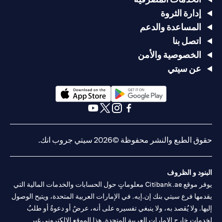
إدارة الثروة
المساعدة والدعم
اتصل بنا
الخصوصية والأمن
عن سيتي
(opens in a new tab)
(opens in a new tab)
(opens in a new tab)
(opens in a new tab)
(opens in a new tab)
(opens in a new tab)
حقوق الطبع والنشر محفوظة ©2026 سيتي جروب انك.
البنود و الظروف
يوفر موقع Citibank.ae معلوماتٍ حول الحسابات والخدمات المالية التي
يقدمها فرع سيتي بنك إن.إيه. في الإمارات العربية المتحدة، ويتيح الوصول
إليها. ولا يُقصد به، ولا ينبغي تفسيره على أنه، عرضٌ أو دعوةٌ أو طلبٌ
لخدماتٍ خارج الإمارات العربية المتحدة. هذا الموقع الإلكتروني غير