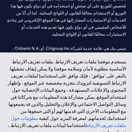
مُخصص للتوزيع على أي شخصٍ أو استخدامه في أي دولةٍ يكون فيها هذا
التوزيع أو الاستخدام مخالفًا للقانون أو اللوائح المحلية، كما أن أيًا من
الخدمات أو الاستثمارات المشار إليها في هذا الموقع الإلكتروني غير متاحةٍ
للأشخاص المقيمين في أي دولةٍ يكون فيها تقديم هذه الخدمات أو
الاستثمارات مخالفًا للقانون أو اللوائح المحلية.
سيتي بنك هي علامة خدمة لشركة Citigroup Inc. أو .Citibank N.A ،
مستخدمة ومسجلة في جميع أنحاء العالم.
يستخدم موقعنا ملفات تعريف الارتباط. ملفات تعريف الارتباط
الأساسية مطلوبة لأمان وسلامة موقعنا ولا يمكن إيقاف تشغيلها.
سيتي بنك إن. إيه. الإمارات مسجل لدى مصرف الإمارات المركزي تحت
بالنقر على 'موافق' ، فإنك توافق على استخدامنا لملفات تعريف
أرقام التراخيص 202563 لفرع الوصل في دبي، 531989 لفرع مول
الارتباط التسويقية لتزويدك بتجربة مخصصة عبر الموقع ، وإظهار
الإمارات في دبي، و
CN-1002019
لفرع أبوظبي. هاتف: 4000 311 04.
المحتوى والإعلانات المستهدفة ، وجمع البيانات الإحصائية حول
فرع سيتي بنك إن إيه - الإمارات العربية المتحدة مرخص من مصرف
استخدام الموقع. يمكن مشاركة هذه المعلومات مع شركائنا في
الإمارات العربية المتحدة المركزي كفرع لبنك أجنبي.
وسائل التواصل الاجتماعي والإعلان والتحليل والذين قد يجمعونها
سيتي بنك إن إيه الإمارات العربية المتحدة مرخص من هيئة الأوراق المالية
مع المعلومات الأخرى التي قدمتها لهم أو التي جمعوها من
والسلع في الإمارات العربية المتحدة ("SCA") للقيام بالنشاط المالي لـ أ)
استخدامك لخدماتهم. لمعرفة المزيد حول كيفية
معلومات حول
الاستشارات المالية والتعريف والترويج بموجب ترخيص رقم
ملفات تعريف الارتباط
استخدامنا لبيانات ملفات تعريف الارتباط ،
20200000097 ب) وسيط تداول في الأسواق الدولية بموجب ترخيص