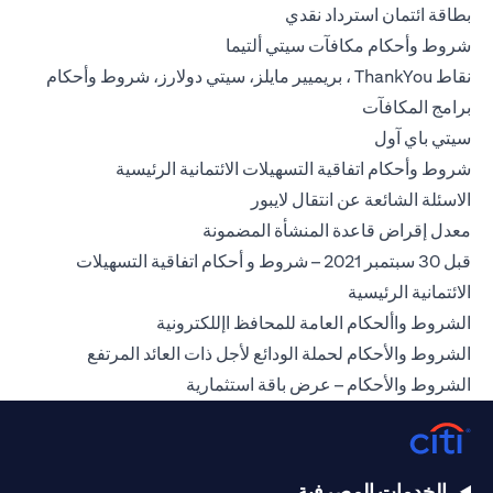
(opens in a new tab)
بطاقة ائتمان استرداد نقدي
(opens in a new tab)
شروط وأحكام مكافآت سيتي ألتيما
نقاط ThankYou ، بريميير مايلز، سيتي دولارز، شروط وأحكام
(opens in a new tab)
برامج المكافآت
(opens in a new tab)
سيتي باي آول
(opens in a new tab)
شروط وأحكام اتفاقية التسهيلات الائتمانية الرئيسية
(opens in a new tab)
الاسئلة الشائعة عن انتقال لايبور
(opens in a new tab)
معدل إقراض قاعدة المنشأة المضمونة
قبل 30 سبتمبر 2021 – شروط و أحكام اتفاقية التسهيلات
(opens in a new tab)
الائتمانية الرئيسية
(opens in a new tab)
الشروط واألحكام العامة للمحافظ اإللكترونية
(opens in a new tab)
الشروط والأحكام لحملة الودائع لأجل ذات العائد المرتفع
(opens in a new tab)
الشروط والأحكام – عرض باقة استثمارية
الخدمات المصرفية