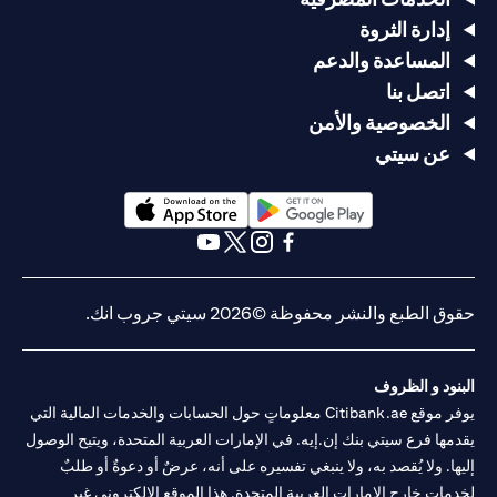
إدارة الثروة
المساعدة والدعم
اتصل بنا
الخصوصية والأمن
عن سيتي
(opens in a new tab)
(opens in a new tab)
(opens in a new tab)
(opens in a new tab)
(opens in a new tab)
(opens in a new tab)
حقوق الطبع والنشر محفوظة ©2026 سيتي جروب انك.
البنود و الظروف
يوفر موقع Citibank.ae معلوماتٍ حول الحسابات والخدمات المالية التي
يقدمها فرع سيتي بنك إن.إيه. في الإمارات العربية المتحدة، ويتيح الوصول
إليها. ولا يُقصد به، ولا ينبغي تفسيره على أنه، عرضٌ أو دعوةٌ أو طلبٌ
لخدماتٍ خارج الإمارات العربية المتحدة. هذا الموقع الإلكتروني غير