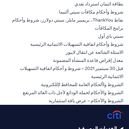
(opens in a new tab)
بطاقة ائتمان استرداد نقدي
(opens in a new tab)
شروط وأحكام مكافآت سيتي ألتيما
نقاط ThankYou ، بريميير مايلز، سيتي دولارز، شروط وأحكام
(opens in a new tab)
برامج المكافآت
(opens in a new tab)
سيتي باي آول
(opens in a new tab)
شروط وأحكام اتفاقية التسهيلات الائتمانية الرئيسية
(opens in a new tab)
الاسئلة الشائعة عن انتقال لايبور
(opens in a new tab)
معدل إقراض قاعدة المنشأة المضمونة
قبل 30 سبتمبر 2021 – شروط و أحكام اتفاقية التسهيلات
(opens in a new tab)
الائتمانية الرئيسية
(opens in a new tab)
الشروط واألحكام العامة للمحافظ اإللكترونية
(opens in a new tab)
الشروط والأحكام لحملة الودائع لأجل ذات العائد المرتفع
(opens in a new tab)
الشروط والأحكام – عرض باقة استثمارية
الخدمات المصرفية