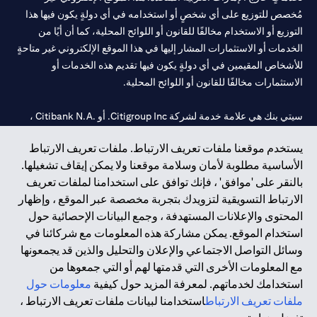
مُخصص للتوزيع على أي شخصٍ أو استخدامه في أي دولةٍ يكون فيها هذا
التوزيع أو الاستخدام مخالفًا للقانون أو اللوائح المحلية، كما أن أيًا من
الخدمات أو الاستثمارات المشار إليها في هذا الموقع الإلكتروني غير متاحةٍ
للأشخاص المقيمين في أي دولةٍ يكون فيها تقديم هذه الخدمات أو
الاستثمارات مخالفًا للقانون أو اللوائح المحلية.
سيتي بنك هي علامة خدمة لشركة Citigroup Inc. أو .Citibank N.A ،
مستخدمة ومسجلة في جميع أنحاء العالم.
يستخدم موقعنا ملفات تعريف الارتباط. ملفات تعريف الارتباط
الأساسية مطلوبة لأمان وسلامة موقعنا ولا يمكن إيقاف تشغيلها.
سيتي بنك إن. إيه. الإمارات مسجل لدى مصرف الإمارات المركزي تحت
بالنقر على 'موافق' ، فإنك توافق على استخدامنا لملفات تعريف
أرقام التراخيص 202563 لفرع الوصل في دبي، 531989 لفرع مول
الارتباط التسويقية لتزويدك بتجربة مخصصة عبر الموقع ، وإظهار
الإمارات في دبي، و
CN-1002019
لفرع أبوظبي. هاتف: 4000 311 04.
المحتوى والإعلانات المستهدفة ، وجمع البيانات الإحصائية حول
فرع سيتي بنك إن إيه - الإمارات العربية المتحدة مرخص من مصرف
استخدام الموقع. يمكن مشاركة هذه المعلومات مع شركائنا في
الإمارات العربية المتحدة المركزي كفرع لبنك أجنبي.
وسائل التواصل الاجتماعي والإعلان والتحليل والذين قد يجمعونها
سيتي بنك إن إيه الإمارات العربية المتحدة مرخص من هيئة الأوراق المالية
مع المعلومات الأخرى التي قدمتها لهم أو التي جمعوها من
والسلع في الإمارات العربية المتحدة ("SCA") للقيام بالنشاط المالي لـ أ)
استخدامك لخدماتهم. لمعرفة المزيد حول كيفية
معلومات حول
الاستشارات المالية والتعريف والترويج بموجب ترخيص رقم
ملفات تعريف الارتباط
استخدامنا لبيانات ملفات تعريف الارتباط ،
20200000097 ب) وسيط تداول في الأسواق الدولية بموجب ترخيص