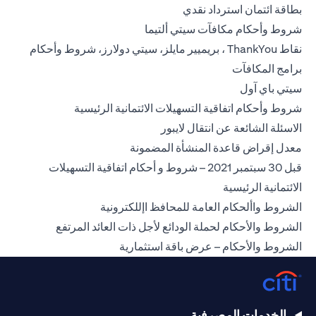
(opens in a new tab)
بطاقة ائتمان استرداد نقدي
(opens in a new tab)
شروط وأحكام مكافآت سيتي ألتيما
نقاط ThankYou ، بريميير مايلز، سيتي دولارز، شروط وأحكام
(opens in a new tab)
برامج المكافآت
(opens in a new tab)
سيتي باي آول
(opens in a new tab)
شروط وأحكام اتفاقية التسهيلات الائتمانية الرئيسية
(opens in a new tab)
الاسئلة الشائعة عن انتقال لايبور
(opens in a new tab)
معدل إقراض قاعدة المنشأة المضمونة
قبل 30 سبتمبر 2021 – شروط و أحكام اتفاقية التسهيلات
(opens in a new tab)
الائتمانية الرئيسية
(opens in a new tab)
الشروط واألحكام العامة للمحافظ اإللكترونية
(opens in a new tab)
الشروط والأحكام لحملة الودائع لأجل ذات العائد المرتفع
(opens in a new tab)
الشروط والأحكام – عرض باقة استثمارية
الخدمات المصرفية