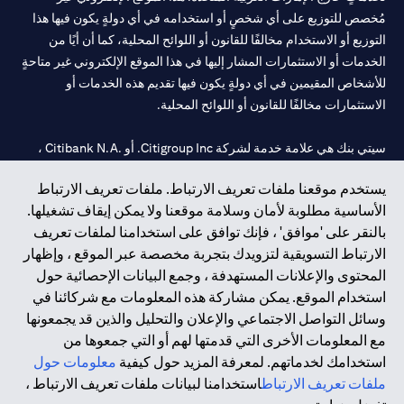
مُخصص للتوزيع على أي شخصٍ أو استخدامه في أي دولةٍ يكون فيها هذا
التوزيع أو الاستخدام مخالفًا للقانون أو اللوائح المحلية، كما أن أيًا من
الخدمات أو الاستثمارات المشار إليها في هذا الموقع الإلكتروني غير متاحةٍ
للأشخاص المقيمين في أي دولةٍ يكون فيها تقديم هذه الخدمات أو
الاستثمارات مخالفًا للقانون أو اللوائح المحلية.
سيتي بنك هي علامة خدمة لشركة Citigroup Inc. أو .Citibank N.A ،
مستخدمة ومسجلة في جميع أنحاء العالم.
يستخدم موقعنا ملفات تعريف الارتباط. ملفات تعريف الارتباط
الأساسية مطلوبة لأمان وسلامة موقعنا ولا يمكن إيقاف تشغيلها.
سيتي بنك إن. إيه. الإمارات مسجل لدى مصرف الإمارات المركزي تحت
بالنقر على 'موافق' ، فإنك توافق على استخدامنا لملفات تعريف
أرقام التراخيص 202563 لفرع الوصل في دبي، 531989 لفرع مول
الارتباط التسويقية لتزويدك بتجربة مخصصة عبر الموقع ، وإظهار
الإمارات في دبي، و
CN-1002019
لفرع أبوظبي. هاتف: 4000 311 04.
المحتوى والإعلانات المستهدفة ، وجمع البيانات الإحصائية حول
فرع سيتي بنك إن إيه - الإمارات العربية المتحدة مرخص من مصرف
استخدام الموقع. يمكن مشاركة هذه المعلومات مع شركائنا في
الإمارات العربية المتحدة المركزي كفرع لبنك أجنبي.
وسائل التواصل الاجتماعي والإعلان والتحليل والذين قد يجمعونها
سيتي بنك إن إيه الإمارات العربية المتحدة مرخص من هيئة الأوراق المالية
مع المعلومات الأخرى التي قدمتها لهم أو التي جمعوها من
والسلع في الإمارات العربية المتحدة ("SCA") للقيام بالنشاط المالي لـ أ)
استخدامك لخدماتهم. لمعرفة المزيد حول كيفية
معلومات حول
الاستشارات المالية والتعريف والترويج بموجب ترخيص رقم
ملفات تعريف الارتباط
استخدامنا لبيانات ملفات تعريف الارتباط ،
20200000097 ب) وسيط تداول في الأسواق الدولية بموجب ترخيص