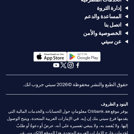
إدارة الثروة
المساعدة والدعم
اتصل بنا
الخصوصية والأمن
عن سيتي
(opens in a new tab)
(opens in a new tab)
(opens in a new tab)
(opens in a new tab)
(opens in a new tab)
(opens in a new tab)
حقوق الطبع والنشر محفوظة ©2026 سيتي جروب انك.
البنود و الظروف
يوفر موقع Citibank.ae معلوماتٍ حول الحسابات والخدمات المالية التي
يقدمها فرع سيتي بنك إن.إيه. في الإمارات العربية المتحدة، ويتيح الوصول
إليها. ولا يُقصد به، ولا ينبغي تفسيره على أنه، عرضٌ أو دعوةٌ أو طلبٌ
لخدماتٍ خارج الإمارات العربية المتحدة. هذا الموقع الإلكتروني غير