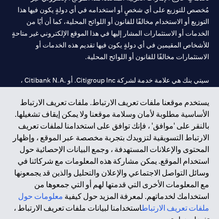
مُخصص للتوزيع على أي شخصٍ أو استخدامه في أي دولةٍ يكون فيها هذا
التوزيع أو الاستخدام مخالفًا للقانون أو اللوائح المحلية، كما أن أيًا من
الخدمات أو الاستثمارات المشار إليها في هذا الموقع الإلكتروني غير متاحةٍ
للأشخاص المقيمين في أي دولةٍ يكون فيها تقديم هذه الخدمات أو
الاستثمارات مخالفًا للقانون أو اللوائح المحلية.
سيتي بنك هي علامة خدمة لشركة Citigroup Inc. أو .Citibank N.A ،
مستخدمة ومسجلة في جميع أنحاء العالم.
يستخدم موقعنا ملفات تعريف الارتباط. ملفات تعريف الارتباط
الأساسية مطلوبة لأمان وسلامة موقعنا ولا يمكن إيقاف تشغيلها.
سيتي بنك إن. إيه. الإمارات مسجل لدى مصرف الإمارات المركزي تحت
بالنقر على 'موافق' ، فإنك توافق على استخدامنا لملفات تعريف
أرقام التراخيص 202563 لفرع الوصل في دبي، 531989 لفرع مول
الارتباط التسويقية لتزويدك بتجربة مخصصة عبر الموقع ، وإظهار
الإمارات في دبي، و
CN-1002019
لفرع أبوظبي. هاتف: 4000 311 04.
المحتوى والإعلانات المستهدفة ، وجمع البيانات الإحصائية حول
فرع سيتي بنك إن إيه - الإمارات العربية المتحدة مرخص من مصرف
استخدام الموقع. يمكن مشاركة هذه المعلومات مع شركائنا في
الإمارات العربية المتحدة المركزي كفرع لبنك أجنبي.
وسائل التواصل الاجتماعي والإعلان والتحليل والذين قد يجمعونها
سيتي بنك إن إيه الإمارات العربية المتحدة مرخص من هيئة الأوراق المالية
مع المعلومات الأخرى التي قدمتها لهم أو التي جمعوها من
والسلع في الإمارات العربية المتحدة ("SCA") للقيام بالنشاط المالي لـ أ)
استخدامك لخدماتهم. لمعرفة المزيد حول كيفية
معلومات حول
الاستشارات المالية والتعريف والترويج بموجب ترخيص رقم
ملفات تعريف الارتباط
استخدامنا لبيانات ملفات تعريف الارتباط ،
20200000097 ب) وسيط تداول في الأسواق الدولية بموجب ترخيص