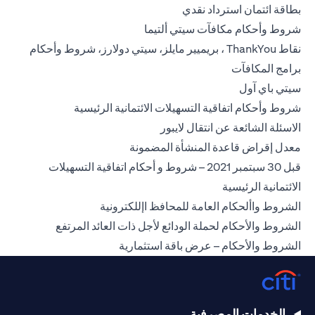
(opens in a new tab)
بطاقة ائتمان استرداد نقدي
(opens in a new tab)
شروط وأحكام مكافآت سيتي ألتيما
نقاط ThankYou ، بريميير مايلز، سيتي دولارز، شروط وأحكام
(opens in a new tab)
برامج المكافآت
(opens in a new tab)
سيتي باي آول
(opens in a new tab)
شروط وأحكام اتفاقية التسهيلات الائتمانية الرئيسية
(opens in a new tab)
الاسئلة الشائعة عن انتقال لايبور
(opens in a new tab)
معدل إقراض قاعدة المنشأة المضمونة
قبل 30 سبتمبر 2021 – شروط و أحكام اتفاقية التسهيلات
(opens in a new tab)
الائتمانية الرئيسية
(opens in a new tab)
الشروط واألحكام العامة للمحافظ اإللكترونية
(opens in a new tab)
الشروط والأحكام لحملة الودائع لأجل ذات العائد المرتفع
(opens in a new tab)
الشروط والأحكام – عرض باقة استثمارية
الخدمات المصرفية