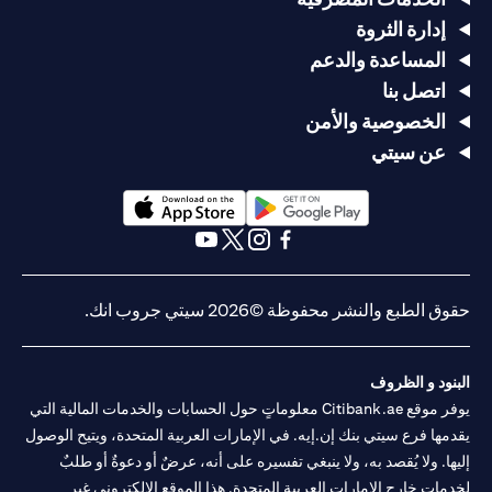
إدارة الثروة
المساعدة والدعم
اتصل بنا
الخصوصية والأمن
عن سيتي
(opens in a new tab)
(opens in a new tab)
(opens in a new tab)
(opens in a new tab)
(opens in a new tab)
(opens in a new tab)
حقوق الطبع والنشر محفوظة ©2026 سيتي جروب انك.
البنود و الظروف
يوفر موقع Citibank.ae معلوماتٍ حول الحسابات والخدمات المالية التي
يقدمها فرع سيتي بنك إن.إيه. في الإمارات العربية المتحدة، ويتيح الوصول
إليها. ولا يُقصد به، ولا ينبغي تفسيره على أنه، عرضٌ أو دعوةٌ أو طلبٌ
لخدماتٍ خارج الإمارات العربية المتحدة. هذا الموقع الإلكتروني غير