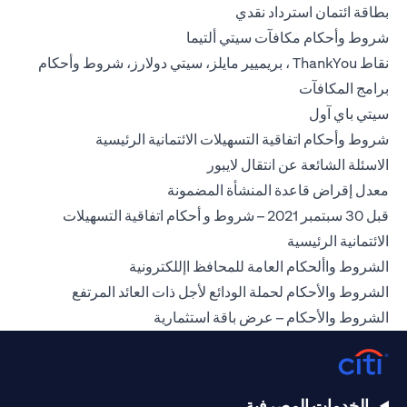
(opens in a new tab)
بطاقة ائتمان استرداد نقدي
(opens in a new tab)
شروط وأحكام مكافآت سيتي ألتيما
نقاط ThankYou ، بريميير مايلز، سيتي دولارز، شروط وأحكام
(opens in a new tab)
برامج المكافآت
(opens in a new tab)
سيتي باي آول
(opens in a new tab)
شروط وأحكام اتفاقية التسهيلات الائتمانية الرئيسية
(opens in a new tab)
الاسئلة الشائعة عن انتقال لايبور
(opens in a new tab)
معدل إقراض قاعدة المنشأة المضمونة
قبل 30 سبتمبر 2021 – شروط و أحكام اتفاقية التسهيلات
(opens in a new tab)
الائتمانية الرئيسية
(opens in a new tab)
الشروط واألحكام العامة للمحافظ اإللكترونية
(opens in a new tab)
الشروط والأحكام لحملة الودائع لأجل ذات العائد المرتفع
(opens in a new tab)
الشروط والأحكام – عرض باقة استثمارية
الخدمات المصرفية