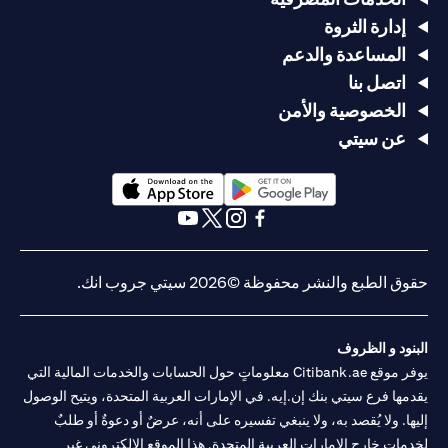
إدارة الثروة
المساعدة والدعم
اتصل بنا
الخصوصية والأمن
عن سيتي
(opens in a new tab)
(opens in a new tab)
(opens in a new tab)
(opens in a new tab)
(opens in a new tab)
(opens in a new tab)
حقوق الطبع والنشر محفوظة ©2026 سيتي جروب انك.
البنود و الظروف
يوفر موقع Citibank.ae معلوماتٍ حول الحسابات والخدمات المالية التي
يقدمها فرع سيتي بنك إن.إيه. في الإمارات العربية المتحدة، ويتيح الوصول
إليها. ولا يُقصد به، ولا ينبغي تفسيره على أنه، عرضٌ أو دعوةٌ أو طلبٌ
لخدماتٍ خارج الإمارات العربية المتحدة. هذا الموقع الإلكتروني غير