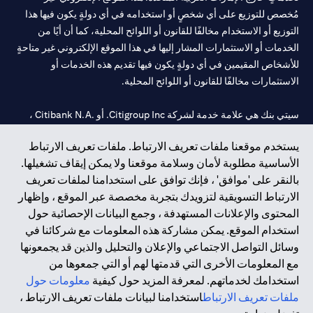
مُخصص للتوزيع على أي شخصٍ أو استخدامه في أي دولةٍ يكون فيها هذا
التوزيع أو الاستخدام مخالفًا للقانون أو اللوائح المحلية، كما أن أيًا من
الخدمات أو الاستثمارات المشار إليها في هذا الموقع الإلكتروني غير متاحةٍ
للأشخاص المقيمين في أي دولةٍ يكون فيها تقديم هذه الخدمات أو
الاستثمارات مخالفًا للقانون أو اللوائح المحلية.
سيتي بنك هي علامة خدمة لشركة Citigroup Inc. أو .Citibank N.A ،
مستخدمة ومسجلة في جميع أنحاء العالم.
يستخدم موقعنا ملفات تعريف الارتباط. ملفات تعريف الارتباط
الأساسية مطلوبة لأمان وسلامة موقعنا ولا يمكن إيقاف تشغيلها.
سيتي بنك إن. إيه. الإمارات مسجل لدى مصرف الإمارات المركزي تحت
بالنقر على 'موافق' ، فإنك توافق على استخدامنا لملفات تعريف
أرقام التراخيص 202563 لفرع الوصل في دبي، 531989 لفرع مول
الارتباط التسويقية لتزويدك بتجربة مخصصة عبر الموقع ، وإظهار
الإمارات في دبي، و
CN-1002019
لفرع أبوظبي. هاتف: 4000 311 04.
المحتوى والإعلانات المستهدفة ، وجمع البيانات الإحصائية حول
فرع سيتي بنك إن إيه - الإمارات العربية المتحدة مرخص من مصرف
استخدام الموقع. يمكن مشاركة هذه المعلومات مع شركائنا في
الإمارات العربية المتحدة المركزي كفرع لبنك أجنبي.
وسائل التواصل الاجتماعي والإعلان والتحليل والذين قد يجمعونها
سيتي بنك إن إيه الإمارات العربية المتحدة مرخص من هيئة الأوراق المالية
مع المعلومات الأخرى التي قدمتها لهم أو التي جمعوها من
والسلع في الإمارات العربية المتحدة ("SCA") للقيام بالنشاط المالي لـ أ)
استخدامك لخدماتهم. لمعرفة المزيد حول كيفية
معلومات حول
الاستشارات المالية والتعريف والترويج بموجب ترخيص رقم
ملفات تعريف الارتباط
استخدامنا لبيانات ملفات تعريف الارتباط ،
20200000097 ب) وسيط تداول في الأسواق الدولية بموجب ترخيص