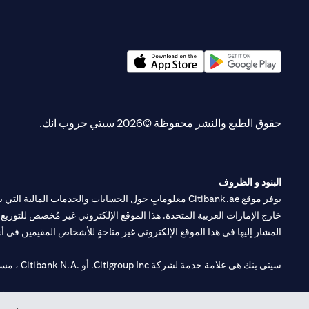
opens in a new tab
opens in a new tab
حقوق الطبع والنشر محفوظة ©2026 سيتي جروب انك.
البنود و الظروف
يوفر موقع Citibank.ae معلوماتٍ حول الحسابات والخدمات 
خارج الإمارات العربية المتحدة. هذا الموقع الإلكتروني غير مُخصص للتوزيع ع
المشار إليها في هذا الموقع الإلكتروني غير متاحةٍ للأشخاص المقيمين في أي د
سيتي بنك هي علامة خدمة لشركة Citigroup Inc. أو .Citibank N.A ، مستخدمة ومسجلة في جميع أنحاء العالم.
سيتي بنك إن. إيه. الإمارات مسجل لدى مصرف الإمارات المركزي تحت أرقام التراخيص 202563 لفرع الوصل في دبي، 531989 لفرع مول الإمارات في دبي، و CN-1002019 ل