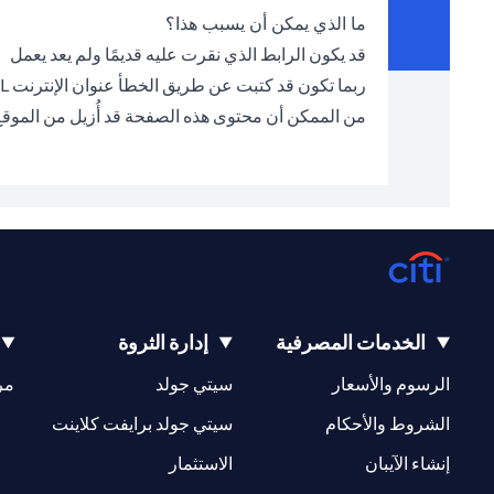
ما الذي يمكن أن يسبب هذا؟
قد يكون الرابط الذي نقرت عليه قديمًا ولم يعد يعمل
ربما تكون قد كتبت عن طريق الخطأ عنوان الإنترنت URL الخطأ في شريط العناوين
من الممكن أن محتوى هذه الصفحة قد أُزيل من الموق
الخدمات المصرفية
إدارة الثروة
opens in a new tab
opens in a new tab
الرسوم والأسعار
سيتي جولد
مر
new tab
opens in a new tab
الشروط والأحكام
سيتي جولد برايفت كلاينت
opens in a new tab
opens in a new tab
إنشاء الآيبان
الاستثمار