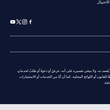
opens in a new tab
الاحتيال
a new tab
 in a new tab
ens in a new tab
opens in a new tab
ا. ولا يُقصد به، ولا ينبغي تفسيره على أنه، عرضٌ أو دعوةٌ أو طلبٌ لخدماتٍ
لقانون أو اللوائح المحلية، كما أن أيًا من الخدمات أو الاستثمارات
لية.