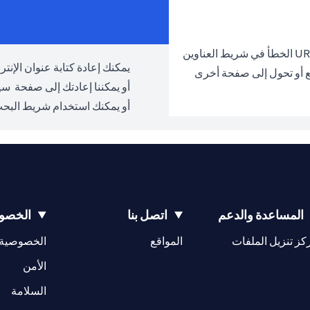
يمكنك إعادة كتابة عنوان الإنترنت URL والمحاولة مرة 
ع أو تحول إلى صفحة أخرى
أو يمكننا إعادتك إلى صفحة
سيت
أو يمكنك استخدام شريط البحث
المساعدة والدعم
اتصل بنا
الخصوص
opens in a new tab
كز تنزيل الملفات
المواقع
الخصوصية
w tab
opens in a 
الأمن
tab
السلامة