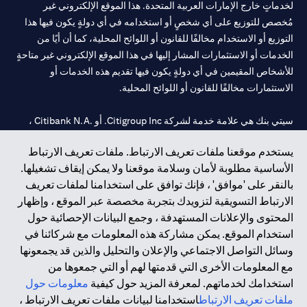
لخدماتٍ خارج الإمارات العربية المتحدة. هذا الموقع الإلكتروني غير
مُخصص للتوزيع على أي شخصٍ أو استخدامه في أي دولةٍ يكون فيها هذا
التوزيع أو الاستخدام مخالفًا للقانون أو اللوائح المحلية، كما أن أيًا من
الخدمات أو الاستثمارات المشار إليها في هذا الموقع الإلكتروني غير متاحةٍ
للأشخاص المقيمين في أي دولةٍ يكون فيها تقديم هذه الخدمات أو
الاستثمارات مخالفًا للقانون أو اللوائح المحلية.
سيتي بنك هي علامة خدمة لشركة Citigroup Inc. أو .Citibank N.A ،
مستخدمة ومسجلة في جميع أنحاء العالم.
يستخدم موقعنا ملفات تعريف الارتباط. ملفات تعريف الارتباط
الأساسية مطلوبة لأمان وسلامة موقعنا ولا يمكن إيقاف تشغيلها.
سيتي بنك إن. إيه. الإمارات مسجل لدى مصرف الإمارات المركزي تحت
بالنقر على 'موافق' ، فإنك توافق على استخدامنا لملفات تعريف
أرقام التراخيص 202563 لفرع الوصل في دبي، 531989 لفرع مول
الارتباط التسويقية لتزويدك بتجربة مخصصة عبر الموقع ، وإظهار
الإمارات في دبي، و
CN-1002019
لفرع أبوظبي. هاتف: 4000 311 04.
المحتوى والإعلانات المستهدفة ، وجمع البيانات الإحصائية حول
فرع سيتي بنك إن إيه - الإمارات العربية المتحدة مرخص من مصرف
استخدام الموقع. يمكن مشاركة هذه المعلومات مع شركائنا في
الإمارات العربية المتحدة المركزي كفرع لبنك أجنبي.
وسائل التواصل الاجتماعي والإعلان والتحليل والذين قد يجمعونها
سيتي بنك إن إيه الإمارات العربية المتحدة مرخص من هيئة الأوراق المالية
مع المعلومات الأخرى التي قدمتها لهم أو التي جمعوها من
والسلع في الإمارات العربية المتحدة ("SCA") للقيام بالنشاط المالي لـ أ)
استخدامك لخدماتهم. لمعرفة المزيد حول كيفية
معلومات حول
الاستشارات المالية والتعريف والترويج بموجب ترخيص رقم
ملفات تعريف الارتباط
استخدامنا لبيانات ملفات تعريف الارتباط ،
20200000097 ب) وسيط تداول في الأسواق الدولية بموجب ترخيص