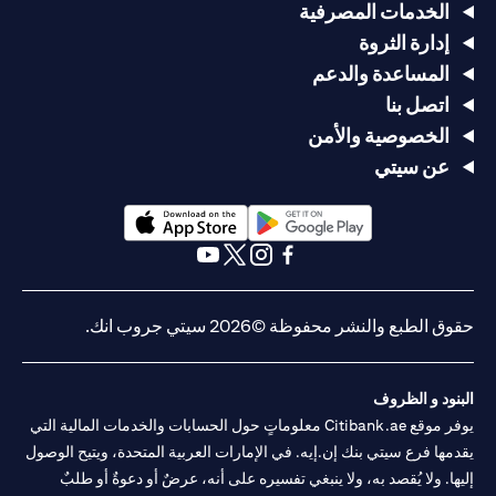
الخدمات المصرفية
إدارة الثروة
المساعدة والدعم
اتصل بنا
الخصوصية والأمن
عن سيتي
(opens in a new tab)
(opens in a new tab)
(opens in a new tab)
(opens in a new tab)
(opens in a new tab)
(opens in a new tab)
حقوق الطبع والنشر محفوظة ©2026 سيتي جروب انك.
البنود و الظروف
يوفر موقع Citibank.ae معلوماتٍ حول الحسابات والخدمات المالية التي
يقدمها فرع سيتي بنك إن.إيه. في الإمارات العربية المتحدة، ويتيح الوصول
إليها. ولا يُقصد به، ولا ينبغي تفسيره على أنه، عرضٌ أو دعوةٌ أو طلبٌ