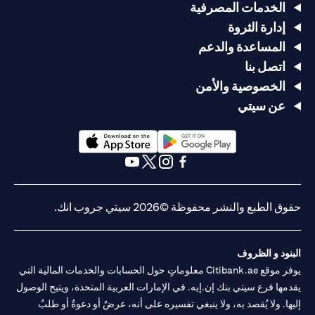
الخدمات المصرفية
إدارة الثروة
المساعدة والدعم
اتصل بنا
الخصوصية والأمن
عن سيتي
(opens in a new tab)
(opens in a new tab)
(opens in a new tab)
(opens in a new tab)
(opens in a new tab)
(opens in a new tab)
حقوق الطبع والنشر محفوظة ©2026 سيتي جروب انك.
البنود و الظروف
يوفر موقع Citibank.ae معلوماتٍ حول الحسابات والخدمات المالية التي
يقدمها فرع سيتي بنك إن.إيه. في الإمارات العربية المتحدة، ويتيح الوصول
إليها. ولا يُقصد به، ولا ينبغي تفسيره على أنه، عرضٌ أو دعوةٌ أو طلبٌ