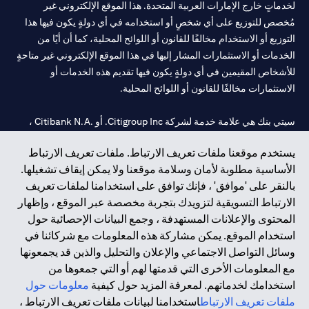
لخدماتٍ خارج الإمارات العربية المتحدة. هذا الموقع الإلكتروني غير
مُخصص للتوزيع على أي شخصٍ أو استخدامه في أي دولةٍ يكون فيها هذا
التوزيع أو الاستخدام مخالفًا للقانون أو اللوائح المحلية، كما أن أيًا من
الخدمات أو الاستثمارات المشار إليها في هذا الموقع الإلكتروني غير متاحةٍ
للأشخاص المقيمين في أي دولةٍ يكون فيها تقديم هذه الخدمات أو
الاستثمارات مخالفًا للقانون أو اللوائح المحلية.
سيتي بنك هي علامة خدمة لشركة Citigroup Inc. أو .Citibank N.A ،
مستخدمة ومسجلة في جميع أنحاء العالم.
يستخدم موقعنا ملفات تعريف الارتباط. ملفات تعريف الارتباط
الأساسية مطلوبة لأمان وسلامة موقعنا ولا يمكن إيقاف تشغيلها.
سيتي بنك إن. إيه. الإمارات مسجل لدى مصرف الإمارات المركزي تحت
بالنقر على 'موافق' ، فإنك توافق على استخدامنا لملفات تعريف
أرقام التراخيص 202563 لفرع الوصل في دبي، 531989 لفرع مول
الارتباط التسويقية لتزويدك بتجربة مخصصة عبر الموقع ، وإظهار
الإمارات في دبي، و
CN-1002019
لفرع أبوظبي. هاتف: 4000 311 04.
المحتوى والإعلانات المستهدفة ، وجمع البيانات الإحصائية حول
فرع سيتي بنك إن إيه - الإمارات العربية المتحدة مرخص من مصرف
استخدام الموقع. يمكن مشاركة هذه المعلومات مع شركائنا في
الإمارات العربية المتحدة المركزي كفرع لبنك أجنبي.
وسائل التواصل الاجتماعي والإعلان والتحليل والذين قد يجمعونها
سيتي بنك إن إيه الإمارات العربية المتحدة مرخص من هيئة الأوراق المالية
مع المعلومات الأخرى التي قدمتها لهم أو التي جمعوها من
والسلع في الإمارات العربية المتحدة ("SCA") للقيام بالنشاط المالي لـ أ)
استخدامك لخدماتهم. لمعرفة المزيد حول كيفية
معلومات حول
الاستشارات المالية والتعريف والترويج بموجب ترخيص رقم
ملفات تعريف الارتباط
استخدامنا لبيانات ملفات تعريف الارتباط ،
20200000097 ب) وسيط تداول في الأسواق الدولية بموجب ترخيص