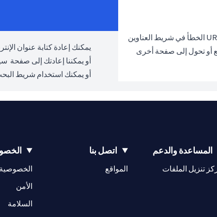
يمكنك إعادة كتابة عنوان الإنترنت URL والمحاولة مرة 
ع أو تحول إلى صفحة أخرى
أو يمكننا إعادتك إلى صفحة
سيت
أو يمكنك استخدام شريط البحث
المساعدة والدعم
اتصل بنا
الخصوص
opens in a new tab
كز تنزيل الملفات
المواقع
الخصوصية
w tab
opens in a 
الأمن
tab
السلامة