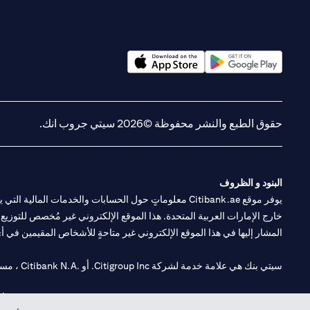
opens in a new tab
opens in a new tab
حقوق الطبع والنشر محفوظة ©2026 سيتي جروب انك.
البنود و الظروف
يوفر موقع Citibank.ae معلوماتٍ حول الحسابات والخدمات 
خارج الإمارات العربية المتحدة. هذا الموقع الإلكتروني غير مُخصص للتوزيع ع
المشار إليها في هذا الموقع الإلكتروني غير متاحةٍ للأشخاص المقيمين في أي د
سيتي بنك هي علامة خدمة لشركة Citigroup Inc. أو .Citibank N.A ، مستخدمة ومسجلة في جميع أنحاء العالم.
سيتي بنك إن. إيه. الإمارات مسجل لدى مصرف الإمارات المركزي تحت أرقام التراخيص 202563 لفرع الوصل في دبي، 531989 لفرع مول الإمارات في دبي، و CN-1002019 ل