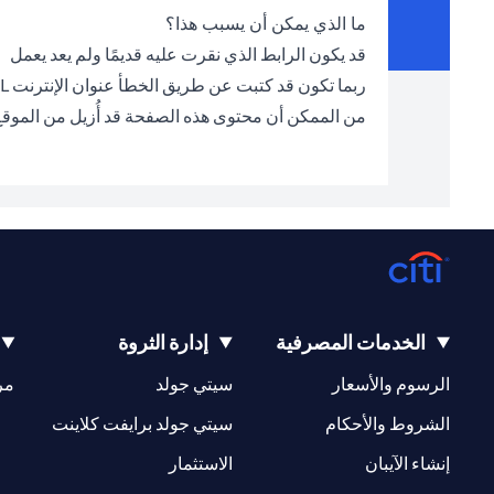
ما الذي يمكن أن يسبب هذا؟
قد يكون الرابط الذي نقرت عليه قديمًا ولم يعد يعمل
ربما تكون قد كتبت عن طريق الخطأ عنوان الإنترنت URL الخطأ في شريط العناوين
من الممكن أن محتوى هذه الصفحة قد أُزيل من الموق
الخدمات المصرفية
إدارة الثروة
opens in a new tab
opens in a new tab
الرسوم والأسعار
سيتي جولد
مر
new tab
opens in a new tab
الشروط والأحكام
سيتي جولد برايفت كلاينت
opens in a new tab
opens in a new tab
إنشاء الآيبان
الاستثمار