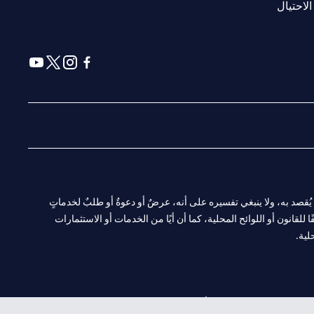
opens in a new tab
الاحتيال
a new tab
 in a new tab
ens in a new tab
opens in a new tab
ا. ولا يُقصد به، ولا ينبغي تفسيره على أنه، عرضٌ أو دعوةٌ أو طلبٌ لخدماتٍ
لقانون أو اللوائح المحلية، كما أن أيًا من الخدمات أو الاستثمارات
لية.