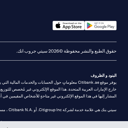
(opens in a new tab)
(opens in a new tab)
حقوق الطبع والنشر محفوظة ©2026 سيتي جروب انك.
البنود و الظروف
يوفر موقع Citibank.ae معلوماتٍ حول الحسابات والخدمات 
خارج الإمارات العربية المتحدة. هذا الموقع الإلكتروني غير مُخصص للتوزيع ع
المشار إليها في هذا الموقع الإلكتروني غير متاحةٍ للأشخاص المقيمين في أي د
سيتي بنك هي علامة خدمة لشركة Citigroup Inc. أو .Citibank N.A ، مستخدمة ومسجلة في جميع أنحاء العالم.
سيتي بنك إن. إيه. الإمارات مسجل لدى مصرف الإمارات المركزي تحت أرقام التراخيص 202563 لفرع الوصل في دبي، 531989 لفرع