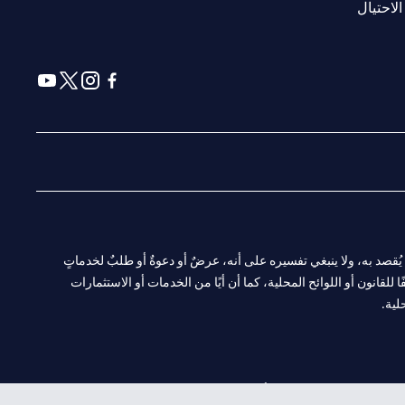
(opens in a new tab)
الاحتيال
(opens in a new tab)
(opens in a new tab)
(opens in a new tab)
(opens in a new tab)
ا. ولا يُقصد به، ولا ينبغي تفسيره على أنه، عرضٌ أو دعوةٌ أو طلبٌ لخدماتٍ
لقانون أو اللوائح المحلية، كما أن أيًا من الخدمات أو الاستثمارات
لية.
CN-1002019
لفرع أبوظبي. هاتف: 4000 311 04.