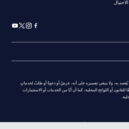
(opens in a new tab)
الاحتيال
(opens in a new tab)
(opens in a new tab)
(opens in a new tab)
(opens in a new tab)
ا. ولا يُقصد به، ولا ينبغي تفسيره على أنه، عرضٌ أو دعوةٌ أو طلبٌ لخدماتٍ
لقانون أو اللوائح المحلية، كما أن أيًا من الخدمات أو الاستثمارات
لية.
CN-1002019
لفرع أبوظبي. هاتف: 4000 311 04.