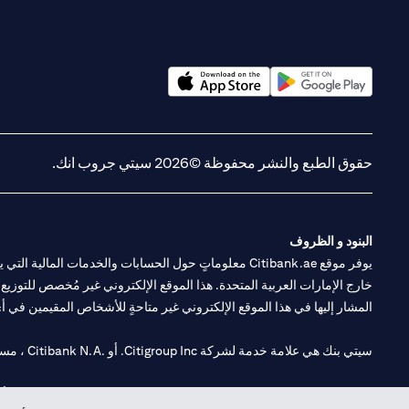
(opens in a new tab)
(opens in a new tab)
حقوق الطبع والنشر محفوظة ©2026 سيتي جروب انك.
البنود و الظروف
يوفر موقع Citibank.ae معلوماتٍ حول الحسابات والخدمات 
خارج الإمارات العربية المتحدة. هذا الموقع الإلكتروني غير مُخصص للتوزيع ع
المشار إليها في هذا الموقع الإلكتروني غير متاحةٍ للأشخاص المقيمين في أي د
سيتي بنك هي علامة خدمة لشركة Citigroup Inc. أو .Citibank N.A ، مستخدمة ومسجلة في جميع أنحاء العالم.
سيتي بنك إن. إيه. الإمارات مسجل لدى مصرف الإمارات المركزي تحت أرقام التراخيص 202563 لفرع الوصل في دبي، 531989 لفرع