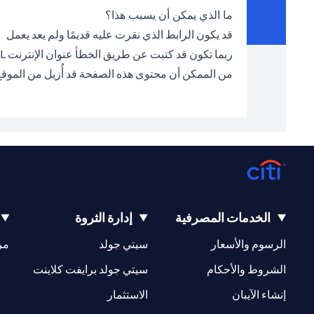
ما الذي يمكن أن يسبب هذا؟
قد يكون الرابط الذي نقرت عليه قديمًا ولم يعد يعمل
ربما تكون قد كتبت عن طريق الخطأ عنوان الإنترنت URL الخطأ في شريط العناوين
من الممكن أن محتوى هذه الصفحة قد أُزيل من الموق
الخدمات المصرفية
إدارة الثروة
(opens in a new tab)
(opens in a new tab)
الرسوم والأسعار
سيتي جولد
مر
(opens in a new tab)
(opens in a new tab)
الشروط والأحكام
سيتي جولد برايفت كلاينت
(opens in a new tab)
(opens in a new tab)
إنشاء الآيبان
الاستثمار