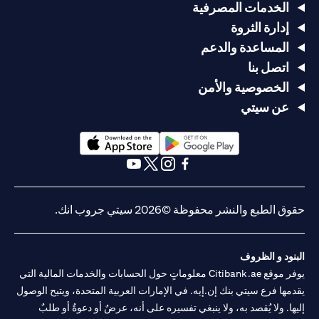
الخدمات المصرفية
إدارة الثروة
المساعدة والدعم
اتصل بنا
الخصوصية والأمن
عن سيتي
opens in a new tab
opens in a new tab
opens in a new tab
opens in a new tab
opens in a new tab
opens in a new tab
حقوق الطبع والنشر محفوظة ©2026 سيتي جروب انك.
البنود و الظروف
يوفر موقع Citibank.ae معلوماتٍ حول الحسابات والخدمات المالية التي
يقدمها فرع سيتي بنك إن.إيه. في الإمارات العربية المتحدة، ويتيح الوصول
إليها. ولا يُقصد به، ولا ينبغي تفسيره على أنه، عرضٌ أو دعوةٌ أو طلبٌ