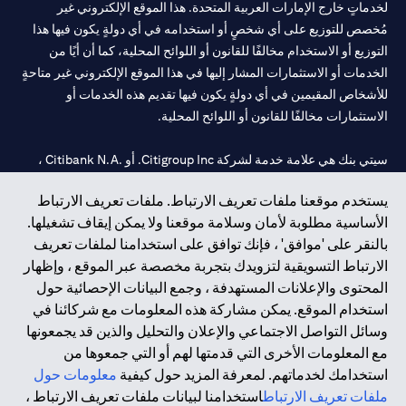
لخدماتٍ خارج الإمارات العربية المتحدة. هذا الموقع الإلكتروني غير
مُخصص للتوزيع على أي شخصٍ أو استخدامه في أي دولةٍ يكون فيها هذا
التوزيع أو الاستخدام مخالفًا للقانون أو اللوائح المحلية، كما أن أيًا من
الخدمات أو الاستثمارات المشار إليها في هذا الموقع الإلكتروني غير متاحةٍ
للأشخاص المقيمين في أي دولةٍ يكون فيها تقديم هذه الخدمات أو
الاستثمارات مخالفًا للقانون أو اللوائح المحلية.
سيتي بنك هي علامة خدمة لشركة Citigroup Inc. أو .Citibank N.A ،
مستخدمة ومسجلة في جميع أنحاء العالم.
يستخدم موقعنا ملفات تعريف الارتباط. ملفات تعريف الارتباط
الأساسية مطلوبة لأمان وسلامة موقعنا ولا يمكن إيقاف تشغيلها.
سيتي بنك إن. إيه. الإمارات مسجل لدى مصرف الإمارات المركزي تحت
بالنقر على 'موافق' ، فإنك توافق على استخدامنا لملفات تعريف
أرقام التراخيص 202563 لفرع الوصل في دبي، 531989 لفرع مول
الارتباط التسويقية لتزويدك بتجربة مخصصة عبر الموقع ، وإظهار
الإمارات في دبي، و CN-1002019 لفرع أبوظبي. هاتف: 4000 311 04.
المحتوى والإعلانات المستهدفة ، وجمع البيانات الإحصائية حول
فرع سيتي بنك إن إيه - الإمارات العربية المتحدة مرخص من مصرف
استخدام الموقع. يمكن مشاركة هذه المعلومات مع شركائنا في
الإمارات العربية المتحدة المركزي كفرع لبنك أجنبي.
وسائل التواصل الاجتماعي والإعلان والتحليل والذين قد يجمعونها
سيتي بنك إن إيه الإمارات العربية المتحدة مرخص من هيئة الأوراق المالية
مع المعلومات الأخرى التي قدمتها لهم أو التي جمعوها من
والسلع في الإمارات العربية المتحدة ("SCA") للقيام بالنشاط المالي لـ أ)
استخدامك لخدماتهم. لمعرفة المزيد حول كيفية
معلومات حول
الاستشارات المالية والتعريف والترويج بموجب ترخيص رقم
ملفات تعريف الارتباط
استخدامنا لبيانات ملفات تعريف الارتباط ،
20200000097 ب) وسيط تداول في الأسواق الدولية بموجب ترخيص