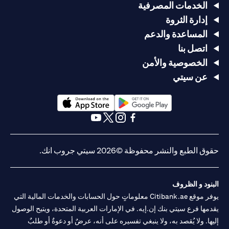
الخدمات المصرفية
إدارة الثروة
المساعدة والدعم
اتصل بنا
الخصوصية والأمن
عن سيتي
(opens in a new tab)
(opens in a new tab)
(opens in a new tab)
(opens in a new tab)
(opens in a new tab)
(opens in a new tab)
حقوق الطبع والنشر محفوظة ©2026 سيتي جروب انك.
البنود و الظروف
يوفر موقع Citibank.ae معلوماتٍ حول الحسابات والخدمات المالية التي
يقدمها فرع سيتي بنك إن.إيه. في الإمارات العربية المتحدة، ويتيح الوصول
إليها. ولا يُقصد به، ولا ينبغي تفسيره على أنه، عرضٌ أو دعوةٌ أو طلبٌ