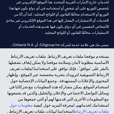
لخدماتٍ خارج الإمارات العربية المتحدة. هذا الموقع الإلكتروني غير
مُخصص للتوزيع على أي شخصٍ أو استخدامه في أي دولةٍ يكون فيها هذا
التوزيع أو الاستخدام مخالفًا للقانون أو اللوائح المحلية، كما أن أيًا من
الخدمات أو الاستثمارات المشار إليها في هذا الموقع الإلكتروني غير متاحةٍ
للأشخاص المقيمين في أي دولةٍ يكون فيها تقديم هذه الخدمات أو
الاستثمارات مخالفًا للقانون أو اللوائح المحلية.
سيتي بنك هي علامة خدمة لشركة Citigroup Inc. أو .Citibank N.A ،
مستخدمة ومسجلة في جميع أنحاء العالم.
يستخدم موقعنا ملفات تعريف الارتباط. ملفات تعريف الارتباط
الأساسية مطلوبة لأمان وسلامة موقعنا ولا يمكن إيقاف تشغيلها.
سيتي بنك إن. إيه. الإمارات مسجل لدى مصرف الإمارات المركزي تحت
بالنقر على 'موافق' ، فإنك توافق على استخدامنا لملفات تعريف
أرقام التراخيص 202563 لفرع الوصل في دبي، 531989 لفرع مول
الارتباط التسويقية لتزويدك بتجربة مخصصة عبر الموقع ، وإظهار
الإمارات في دبي، و
CN-1002019
لفرع أبوظبي. هاتف: 4000 311 04.
المحتوى والإعلانات المستهدفة ، وجمع البيانات الإحصائية حول
فرع سيتي بنك إن إيه - الإمارات العربية المتحدة مرخص من مصرف
استخدام الموقع. يمكن مشاركة هذه المعلومات مع شركائنا في
الإمارات العربية المتحدة المركزي كفرع لبنك أجنبي.
وسائل التواصل الاجتماعي والإعلان والتحليل والذين قد يجمعونها
سيتي بنك إن إيه الإمارات العربية المتحدة مرخص من هيئة الأوراق المالية
مع المعلومات الأخرى التي قدمتها لهم أو التي جمعوها من
والسلع في الإمارات العربية المتحدة ("SCA") للقيام بالنشاط المالي لـ أ)
استخدامك لخدماتهم. لمعرفة المزيد حول كيفية
معلومات حول
الاستشارات المالية والتعريف والترويج بموجب ترخيص رقم
ملفات تعريف الارتباط
استخدامنا لبيانات ملفات تعريف الارتباط ،
20200000097 ب) وسيط تداول في الأسواق الدولية بموجب ترخيص