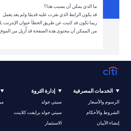
ما الذي يمكن أن يسبب هذا؟
قد يكون الرابط الذي نقرت عليه قديمًا ولم يعد يعمل
ربما تكون قد كتبت عن طريق الخطأ عنوان الإنترنت URL الخطأ في شريط العناوين
من الممكن أن محتوى هذه الصفحة قد أُزيل من الموق
الخدمات المصرفية
إدارة الثروة
(opens in a new tab)
(opens in a new tab)
الرسوم والأسعار
سيتي جولد
مر
(opens in a new tab)
(opens in a new tab)
الشروط والأحكام
سيتي جولد برايفت كلاينت
(opens in a new tab)
(opens in a new tab)
إنشاء الآيبان
الاستثمار