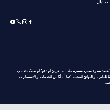
(opens in a new tab)
الاحتيال
(opens in a new tab)
(opens in a new tab)
(opens in a new tab)
(opens in a new tab)
ا. ولا يُقصد به، ولا ينبغي تفسيره على أنه، عرضٌ أو دعوةٌ أو طلبٌ لخدماتٍ
لقانون أو اللوائح المحلية، كما أن أيًا من الخدمات أو الاستثمارات
لية.
CN-1002019
لفرع أبوظبي. هاتف: 4000 311 04.