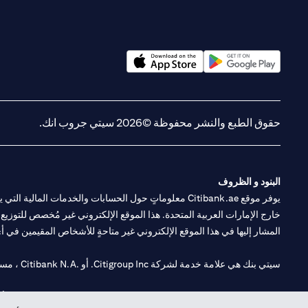
(opens in a new tab)
(opens in a new tab)
حقوق الطبع والنشر محفوظة ©2026 سيتي جروب انك.
البنود و الظروف
يوفر موقع Citibank.ae معلوماتٍ حول الحسابات والخدمات 
خارج الإمارات العربية المتحدة. هذا الموقع الإلكتروني غير مُخصص للتوزيع ع
المشار إليها في هذا الموقع الإلكتروني غير متاحةٍ للأشخاص المقيمين في أي د
سيتي بنك هي علامة خدمة لشركة Citigroup Inc. أو .Citibank N.A ، مستخدمة ومسجلة في جميع أنحاء العالم.
سيتي بنك إن. إيه. الإمارات مسجل لدى مصرف الإمارات المركزي تحت أرقام التراخيص 202563 لفرع الوصل في دبي، 531989 لفرع