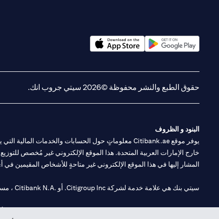
(opens in a new tab)
(opens in a new tab)
حقوق الطبع والنشر محفوظة ©2026 سيتي جروب انك.
البنود و الظروف
يوفر موقع Citibank.ae معلوماتٍ حول الحسابات والخدمات 
خارج الإمارات العربية المتحدة. هذا الموقع الإلكتروني غير مُخصص للتوزيع ع
المشار إليها في هذا الموقع الإلكتروني غير متاحةٍ للأشخاص المقيمين في أي د
سيتي بنك هي علامة خدمة لشركة Citigroup Inc. أو .Citibank N.A ، مستخدمة ومسجلة في جميع أنحاء العالم.
سيتي بنك إن. إيه. الإمارات مسجل لدى مصرف الإمارات المركزي تحت أرقام التراخيص 202563 لفرع الوصل في دبي، 531989 لفرع