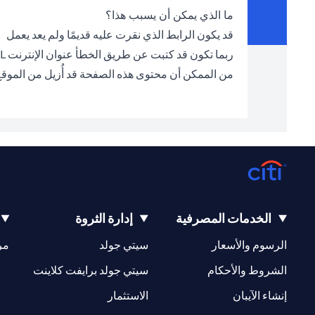
ما الذي يمكن أن يسبب هذا؟
قد يكون الرابط الذي نقرت عليه قديمًا ولم يعد يعمل
ربما تكون قد كتبت عن طريق الخطأ عنوان الإنترنت URL الخطأ في شريط العناوين
من الممكن أن محتوى هذه الصفحة قد أُزيل من الموق
الخدمات المصرفية
إدارة الثروة
(opens in a new tab)
(opens in a new tab)
الرسوم والأسعار
سيتي جولد
مر
(opens in a new tab)
(opens in a new tab)
الشروط والأحكام
سيتي جولد برايفت كلاينت
(opens in a new tab)
(opens in a new tab)
إنشاء الآيبان
الاستثمار