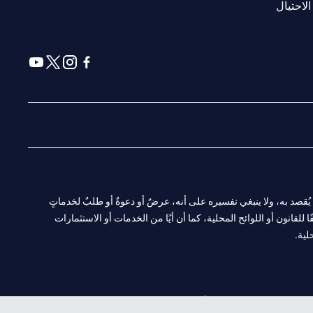
(opens in a new tab)
الاحتيال
(opens in a new tab)
(opens in a new tab)
(opens in a new tab)
(opens in a new tab)
ا. ولا يُقصد به، ولا ينبغي تفسيره على أنه، عرضٌ أو دعوةٌ أو طلبٌ لخدماتٍ
لقانون أو اللوائح المحلية، كما أن أيًا من الخدمات أو الاستثمارات
لية.
CN-1002019
لفرع أبوظبي. هاتف: 4000 311 04.