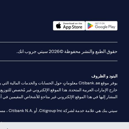
opens in a new tab
opens in a new tab
حقوق الطبع والنشر محفوظة ©2026 سيتي جروب انك.
البنود و الظروف
يوفر موقع Citibank.ae معلوماتٍ حول الحسابات والخدمات 
خارج الإمارات العربية المتحدة. هذا الموقع الإلكتروني غير مُخصص للتوزيع ع
المشار إليها في هذا الموقع الإلكتروني غير متاحةٍ للأشخاص المقيمين في أي د
سيتي بنك هي علامة خدمة لشركة Citigroup Inc. أو .Citibank N.A ، مستخدمة ومسجلة في جميع أنحاء العالم.
سيتي بنك إن. إيه. الإمارات مسجل لدى مصرف الإمارات المركزي تحت أرقام التراخيص 202563 لفرع الوصل في دبي، 531989 لفرع مول الإمارات في دبي، و CN-1002019 ل