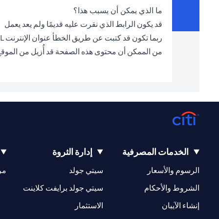
ما الذي يمكن أن يسبب هذا؟
قد يكون الرابط الذي نقرت عليه قديمًا ولم يعد يعمل
ربما تكون قد كتبت عن طريق الخطأ عنوان الإنترنت URL الخطأ في شريط العناوين
من الممكن أن محتوى هذه الصفحة قد أُزيل من الموق
الخدمات المصرفية
إدارة الثروة
opens in a new tab
opens in a new tab
الرسوم والأسعار
سيتي جولد
مر
new tab
opens in a new tab
الشروط والأحكام
سيتي جولد برايفت كلاينت
opens in a new tab
opens in a new tab
إنشاء الآيبان
الاستثمار