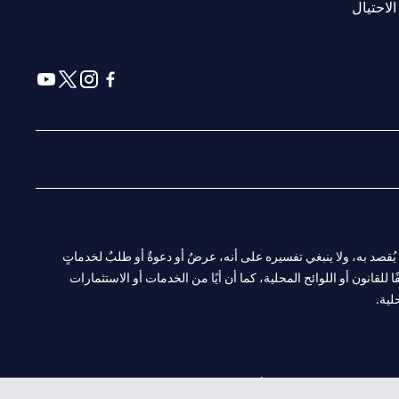
opens in a new tab
الاحتيال
a new tab
 in a new tab
ens in a new tab
opens in a new tab
ا. ولا يُقصد به، ولا ينبغي تفسيره على أنه، عرضٌ أو دعوةٌ أو طلبٌ لخدماتٍ
لقانون أو اللوائح المحلية، كما أن أيًا من الخدمات أو الاستثمارات
لية.