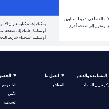
يمكنك إعادة كتابة عنوان الإنترنت URL والمحاولة مرة 
ع أو تحول إلى صفحة أخرى
أو يمكننا إعادتك إلى صفحة
سيت
أو يمكنك استخدام شريط البحث
المساعدة والدعم
اتصل بنا
الخصوص
opens in a new tab
كز تنزيل الملفات
المواقع
الخصوصية
w tab
opens in a 
الأمن
tab
السلامة