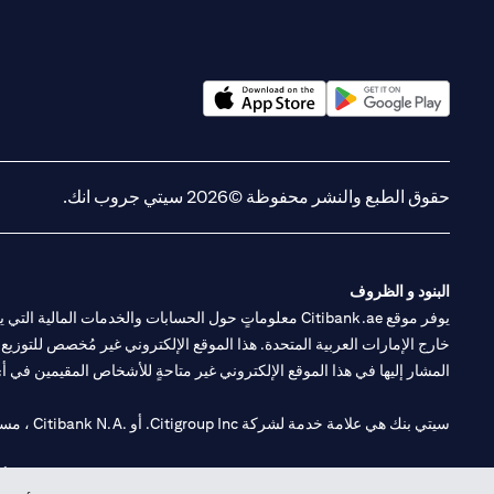
(opens in a new tab)
(opens in a new tab)
حقوق الطبع والنشر محفوظة ©2026 سيتي جروب انك.
البنود و الظروف
يوفر موقع Citibank.ae معلوماتٍ حول الحسابات والخدمات 
خارج الإمارات العربية المتحدة. هذا الموقع الإلكتروني غير مُخصص للتوزيع ع
المشار إليها في هذا الموقع الإلكتروني غير متاحةٍ للأشخاص المقيمين في أي د
سيتي بنك هي علامة خدمة لشركة Citigroup Inc. أو .Citibank N.A ، مستخدمة ومسجلة في جميع أنحاء العالم.
سيتي بنك إن. إيه. الإمارات مسجل لدى مصرف الإمارات المركزي تحت أرقام التراخيص 202563 لفرع الوصل في دبي، 531989 لفرع