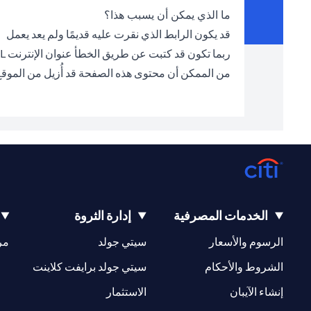
ما الذي يمكن أن يسبب هذا؟
قد يكون الرابط الذي نقرت عليه قديمًا ولم يعد يعمل
ربما تكون قد كتبت عن طريق الخطأ عنوان الإنترنت URL الخطأ في شريط العناوين
من الممكن أن محتوى هذه الصفحة قد أُزيل من الموق
الخدمات المصرفية
إدارة الثروة
(opens in a new tab)
(opens in a new tab)
الرسوم والأسعار
سيتي جولد
مر
(opens in a new tab)
(opens in a new tab)
الشروط والأحكام
سيتي جولد برايفت كلاينت
(opens in a new tab)
(opens in a new tab)
إنشاء الآيبان
الاستثمار