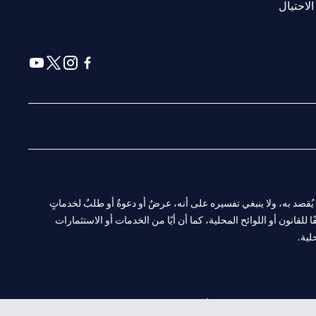
(opens in a new tab)
الاحتيال
(opens in a new tab)
(opens in a new tab)
(opens in a new tab)
(opens in a new tab)
ا. ولا يُقصد به، ولا ينبغي تفسيره على أنه، عرضٌ أو دعوةٌ أو طلبٌ لخدماتٍ
لقانون أو اللوائح المحلية، كما أن أيًا من الخدمات أو الاستثمارات
لية.
CN-1002019
لفرع أبوظبي. هاتف: 4000 311 04.