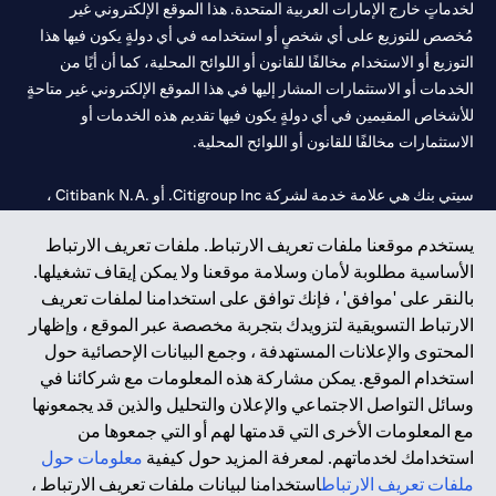
لخدماتٍ خارج الإمارات العربية المتحدة. هذا الموقع الإلكتروني غير
مُخصص للتوزيع على أي شخصٍ أو استخدامه في أي دولةٍ يكون فيها هذا
التوزيع أو الاستخدام مخالفًا للقانون أو اللوائح المحلية، كما أن أيًا من
الخدمات أو الاستثمارات المشار إليها في هذا الموقع الإلكتروني غير متاحةٍ
للأشخاص المقيمين في أي دولةٍ يكون فيها تقديم هذه الخدمات أو
الاستثمارات مخالفًا للقانون أو اللوائح المحلية.
سيتي بنك هي علامة خدمة لشركة Citigroup Inc. أو .Citibank N.A ،
مستخدمة ومسجلة في جميع أنحاء العالم.
يستخدم موقعنا ملفات تعريف الارتباط. ملفات تعريف الارتباط
الأساسية مطلوبة لأمان وسلامة موقعنا ولا يمكن إيقاف تشغيلها.
سيتي بنك إن. إيه. الإمارات مسجل لدى مصرف الإمارات المركزي تحت
بالنقر على 'موافق' ، فإنك توافق على استخدامنا لملفات تعريف
أرقام التراخيص 202563 لفرع الوصل في دبي، 531989 لفرع مول
الارتباط التسويقية لتزويدك بتجربة مخصصة عبر الموقع ، وإظهار
الإمارات في دبي، و CN-1002019 لفرع أبوظبي. هاتف: 4000 311 04.
المحتوى والإعلانات المستهدفة ، وجمع البيانات الإحصائية حول
فرع سيتي بنك إن إيه - الإمارات العربية المتحدة مرخص من مصرف
استخدام الموقع. يمكن مشاركة هذه المعلومات مع شركائنا في
الإمارات العربية المتحدة المركزي كفرع لبنك أجنبي.
وسائل التواصل الاجتماعي والإعلان والتحليل والذين قد يجمعونها
سيتي بنك إن إيه الإمارات العربية المتحدة مرخص من هيئة الأوراق المالية
مع المعلومات الأخرى التي قدمتها لهم أو التي جمعوها من
والسلع في الإمارات العربية المتحدة ("SCA") للقيام بالنشاط المالي لـ أ)
استخدامك لخدماتهم. لمعرفة المزيد حول كيفية
معلومات حول
الاستشارات المالية والتعريف والترويج بموجب ترخيص رقم
ملفات تعريف الارتباط
استخدامنا لبيانات ملفات تعريف الارتباط ،
20200000097 ب) وسيط تداول في الأسواق الدولية بموجب ترخيص