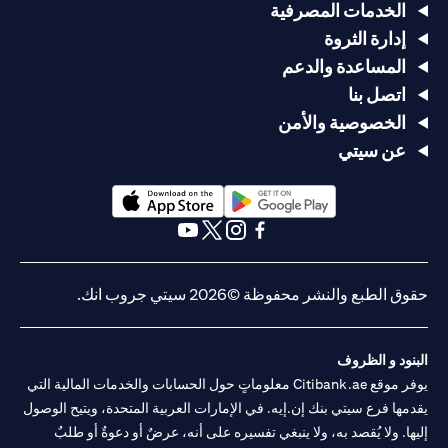
الخدمات المصرفية
إدارة الثروة
المساعدة والدعم
اتصل بنا
الخصوصية والأمن
عن سيتي
opens in a new tab
opens in a new tab
opens in a new tab
opens in a new tab
opens in a new tab
opens in a new tab
حقوق الطبع والنشر محفوظة ©2026 سيتي جروب انك.
البنود و الظروف
يوفر موقع Citibank.ae معلوماتٍ حول الحسابات والخدمات المالية التي
يقدمها فرع سيتي بنك إن.إيه. في الإمارات العربية المتحدة، ويتيح الوصول
إليها. ولا يُقصد به، ولا ينبغي تفسيره على أنه، عرضٌ أو دعوةٌ أو طلبٌ