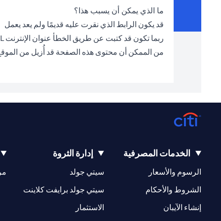
ما الذي يمكن أن يسبب هذا؟
قد يكون الرابط الذي نقرت عليه قديمًا ولم يعد يعمل
ربما تكون قد كتبت عن طريق الخطأ عنوان الإنترنت URL الخطأ في شريط العناوين
من الممكن أن محتوى هذه الصفحة قد أُزيل من الموق
الخدمات المصرفية
إدارة الثروة
(opens in a new tab)
(opens in a new tab)
الرسوم والأسعار
سيتي جولد
مر
(opens in a new tab)
(opens in a new tab)
الشروط والأحكام
سيتي جولد برايفت كلاينت
(opens in a new tab)
(opens in a new tab)
إنشاء الآيبان
الاستثمار