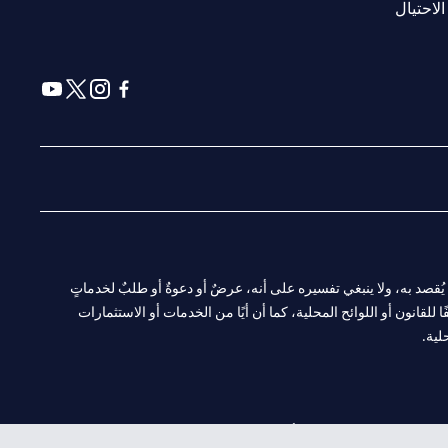
(opens in a new tab)
الاحتيال
(opens in a new tab)
(opens in a new tab)
(opens in a new tab)
(opens in a new tab)
ا. ولا يُقصد به، ولا ينبغي تفسيره على أنه، عرضٌ أو دعوةٌ أو طلبٌ لخدماتٍ
لقانون أو اللوائح المحلية، كما أن أيًا من الخدمات أو الاستثمارات
لية.
CN-1002019
لفرع أبوظبي. هاتف: 4000 311 04.