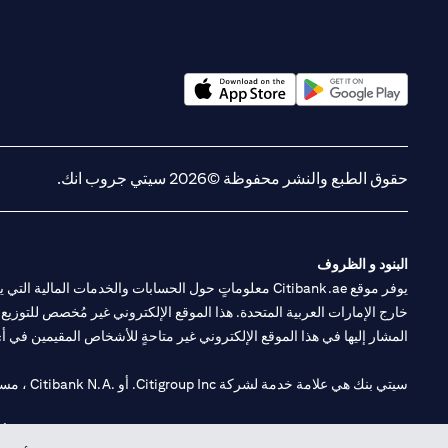
(opens in a new tab)
(opens in a new tab)
حقوق الطبع والنشر محفوظة ©2026 سيتي جروب انك.
البنود و الظروف
يوفر موقع Citibank.ae معلوماتٍ حول الحسابات والخدمات 
خارج الإمارات العربية المتحدة. هذا الموقع الإلكتروني غير مُخصص للتوزيع ع
المشار إليها في هذا الموقع الإلكتروني غير متاحةٍ للأشخاص المقيمين في أي د
سيتي بنك هي علامة خدمة لشركة Citigroup Inc. أو .Citibank N.A ، مستخدمة ومسجلة في جميع أنحاء العالم.
سيتي بنك إن. إيه. الإمارات مسجل لدى مصرف الإمارات المركزي تحت أرقام التراخيص 202563 لفرع الوصل في دبي، 531989 لفرع