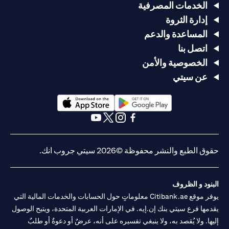
الخدمات المصرفية
إدارة الثروة
المساعدة والدعم
اتصل بنا
الخصوصية والأمن
عن سيتي
(opens in a new tab)
(opens in a new tab)
(opens in a new tab)
(opens in a new tab)
(opens in a new tab)
(opens in a new tab)
حقوق الطبع والنشر محفوظة ©2026 سيتي جروب انك.
البنود و الظروف
يوفر موقع Citibank.ae معلوماتٍ حول الحسابات والخدمات المالية التي
يقدمها فرع سيتي بنك إن.إيه. في الإمارات العربية المتحدة، ويتيح الوصول
إليها. ولا يُقصد به، ولا ينبغي تفسيره على أنه، عرضٌ أو دعوةٌ أو طلبٌ