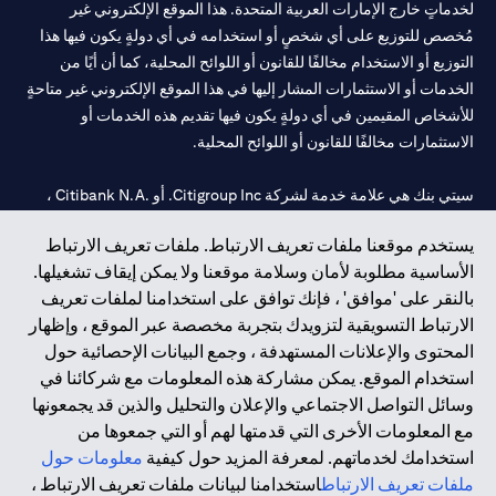
لخدماتٍ خارج الإمارات العربية المتحدة. هذا الموقع الإلكتروني غير
مُخصص للتوزيع على أي شخصٍ أو استخدامه في أي دولةٍ يكون فيها هذا
التوزيع أو الاستخدام مخالفًا للقانون أو اللوائح المحلية، كما أن أيًا من
الخدمات أو الاستثمارات المشار إليها في هذا الموقع الإلكتروني غير متاحةٍ
للأشخاص المقيمين في أي دولةٍ يكون فيها تقديم هذه الخدمات أو
الاستثمارات مخالفًا للقانون أو اللوائح المحلية.
سيتي بنك هي علامة خدمة لشركة Citigroup Inc. أو .Citibank N.A ،
مستخدمة ومسجلة في جميع أنحاء العالم.
يستخدم موقعنا ملفات تعريف الارتباط. ملفات تعريف الارتباط
الأساسية مطلوبة لأمان وسلامة موقعنا ولا يمكن إيقاف تشغيلها.
سيتي بنك إن. إيه. الإمارات مسجل لدى مصرف الإمارات المركزي تحت
بالنقر على 'موافق' ، فإنك توافق على استخدامنا لملفات تعريف
أرقام التراخيص 202563 لفرع الوصل في دبي، 531989 لفرع مول
الارتباط التسويقية لتزويدك بتجربة مخصصة عبر الموقع ، وإظهار
الإمارات في دبي، و
CN-1002019
لفرع أبوظبي. هاتف: 4000 311 04.
المحتوى والإعلانات المستهدفة ، وجمع البيانات الإحصائية حول
فرع سيتي بنك إن إيه - الإمارات العربية المتحدة مرخص من مصرف
استخدام الموقع. يمكن مشاركة هذه المعلومات مع شركائنا في
الإمارات العربية المتحدة المركزي كفرع لبنك أجنبي.
وسائل التواصل الاجتماعي والإعلان والتحليل والذين قد يجمعونها
سيتي بنك إن إيه الإمارات العربية المتحدة مرخص من هيئة الأوراق المالية
مع المعلومات الأخرى التي قدمتها لهم أو التي جمعوها من
والسلع في الإمارات العربية المتحدة ("SCA") للقيام بالنشاط المالي لـ أ)
استخدامك لخدماتهم. لمعرفة المزيد حول كيفية
معلومات حول
الاستشارات المالية والتعريف والترويج بموجب ترخيص رقم
ملفات تعريف الارتباط
استخدامنا لبيانات ملفات تعريف الارتباط ،
20200000097 ب) وسيط تداول في الأسواق الدولية بموجب ترخيص