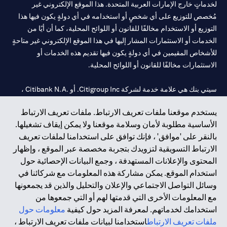
لخدماتٍ خارج الإمارات العربية المتحدة. هذا الموقع الإلكتروني غير
مُخصص للتوزيع على أي شخصٍ أو استخدامه في أي دولةٍ يكون فيها هذا
التوزيع أو الاستخدام مخالفًا للقانون أو اللوائح المحلية، كما أن أيًا من
الخدمات أو الاستثمارات المشار إليها في هذا الموقع الإلكتروني غير متاحةٍ
للأشخاص المقيمين في أي دولةٍ يكون فيها تقديم هذه الخدمات أو
الاستثمارات مخالفًا للقانون أو اللوائح المحلية.
سيتي بنك هي علامة خدمة لشركة Citigroup Inc. أو .Citibank N.A ،
مستخدمة ومسجلة في جميع أنحاء العالم.
يستخدم موقعنا ملفات تعريف الارتباط. ملفات تعريف الارتباط
الأساسية مطلوبة لأمان وسلامة موقعنا ولا يمكن إيقاف تشغيلها.
سيتي بنك إن. إيه. الإمارات مسجل لدى مصرف الإمارات المركزي تحت
بالنقر على 'موافق' ، فإنك توافق على استخدامنا لملفات تعريف
أرقام التراخيص 202563 لفرع الوصل في دبي، 531989 لفرع مول
الارتباط التسويقية لتزويدك بتجربة مخصصة عبر الموقع ، وإظهار
الإمارات في دبي، و CN-1002019 لفرع أبوظبي. هاتف: 4000 311 04.
المحتوى والإعلانات المستهدفة ، وجمع البيانات الإحصائية حول
فرع سيتي بنك إن إيه - الإمارات العربية المتحدة مرخص من مصرف
استخدام الموقع. يمكن مشاركة هذه المعلومات مع شركائنا في
الإمارات العربية المتحدة المركزي كفرع لبنك أجنبي.
وسائل التواصل الاجتماعي والإعلان والتحليل والذين قد يجمعونها
سيتي بنك إن إيه الإمارات العربية المتحدة مرخص من هيئة الأوراق المالية
مع المعلومات الأخرى التي قدمتها لهم أو التي جمعوها من
والسلع في الإمارات العربية المتحدة ("SCA") للقيام بالنشاط المالي لـ أ)
استخدامك لخدماتهم. لمعرفة المزيد حول كيفية
معلومات حول
الاستشارات المالية والتعريف والترويج بموجب ترخيص رقم
ملفات تعريف الارتباط
استخدامنا لبيانات ملفات تعريف الارتباط ،
20200000097 ب) وسيط تداول في الأسواق الدولية بموجب ترخيص