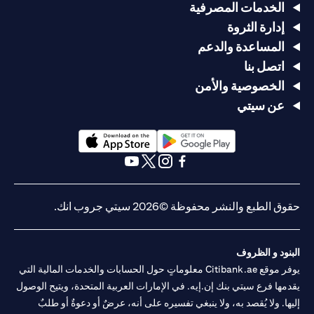
الخدمات المصرفية
إدارة الثروة
المساعدة والدعم
اتصل بنا
الخصوصية والأمن
عن سيتي
opens in a new tab
opens in a new tab
opens in a new tab
opens in a new tab
opens in a new tab
opens in a new tab
حقوق الطبع والنشر محفوظة ©2026 سيتي جروب انك.
البنود و الظروف
يوفر موقع Citibank.ae معلوماتٍ حول الحسابات والخدمات المالية التي
يقدمها فرع سيتي بنك إن.إيه. في الإمارات العربية المتحدة، ويتيح الوصول
إليها. ولا يُقصد به، ولا ينبغي تفسيره على أنه، عرضٌ أو دعوةٌ أو طلبٌ