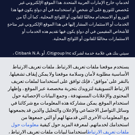
لخدماتٍ خارج الإمارات العربية المتحدة. هذا الموقع الإلكتروني غير
مُخصص للتوزيع على أي شخصٍ أو استخدامه في أي دولةٍ يكون فيها هذا
التوزيع أو الاستخدام مخالفًا للقانون أو اللوائح المحلية، كما أن أيًا من
الخدمات أو الاستثمارات المشار إليها في هذا الموقع الإلكتروني غير متاحةٍ
للأشخاص المقيمين في أي دولةٍ يكون فيها تقديم هذه الخدمات أو
الاستثمارات مخالفًا للقانون أو اللوائح المحلية.
سيتي بنك هي علامة خدمة لشركة Citigroup Inc. أو .Citibank N.A ،
مستخدمة ومسجلة في جميع أنحاء العالم.
يستخدم موقعنا ملفات تعريف الارتباط. ملفات تعريف الارتباط
الأساسية مطلوبة لأمان وسلامة موقعنا ولا يمكن إيقاف تشغيلها.
سيتي بنك إن. إيه. الإمارات مسجل لدى مصرف الإمارات المركزي تحت
بالنقر على 'موافق' ، فإنك توافق على استخدامنا لملفات تعريف
أرقام التراخيص 202563 لفرع الوصل في دبي، 531989 لفرع مول
الارتباط التسويقية لتزويدك بتجربة مخصصة عبر الموقع ، وإظهار
الإمارات في دبي، و CN-1002019 لفرع أبوظبي. هاتف: 4000 311 04.
المحتوى والإعلانات المستهدفة ، وجمع البيانات الإحصائية حول
فرع سيتي بنك إن إيه - الإمارات العربية المتحدة مرخص من مصرف
استخدام الموقع. يمكن مشاركة هذه المعلومات مع شركائنا في
الإمارات العربية المتحدة المركزي كفرع لبنك أجنبي.
وسائل التواصل الاجتماعي والإعلان والتحليل والذين قد يجمعونها
سيتي بنك إن إيه الإمارات العربية المتحدة مرخص من هيئة الأوراق المالية
مع المعلومات الأخرى التي قدمتها لهم أو التي جمعوها من
والسلع في الإمارات العربية المتحدة ("SCA") للقيام بالنشاط المالي لـ أ)
استخدامك لخدماتهم. لمعرفة المزيد حول كيفية
معلومات حول
الاستشارات المالية والتعريف والترويج بموجب ترخيص رقم
ملفات تعريف الارتباط
استخدامنا لبيانات ملفات تعريف الارتباط ،
20200000097 ب) وسيط تداول في الأسواق الدولية بموجب ترخيص