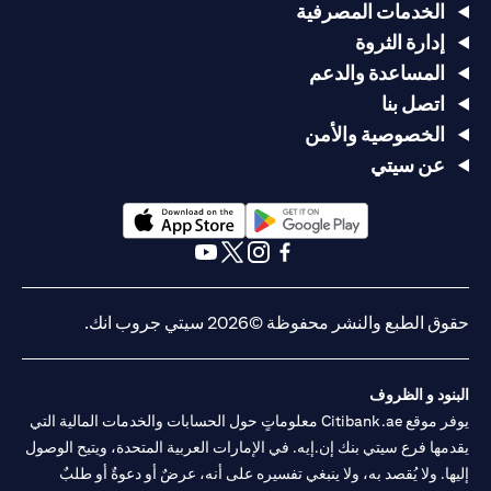
الخدمات المصرفية
إدارة الثروة
المساعدة والدعم
اتصل بنا
الخصوصية والأمن
عن سيتي
opens in a new tab
opens in a new tab
opens in a new tab
opens in a new tab
opens in a new tab
opens in a new tab
حقوق الطبع والنشر محفوظة ©2026 سيتي جروب انك.
البنود و الظروف
يوفر موقع Citibank.ae معلوماتٍ حول الحسابات والخدمات المالية التي
يقدمها فرع سيتي بنك إن.إيه. في الإمارات العربية المتحدة، ويتيح الوصول
إليها. ولا يُقصد به، ولا ينبغي تفسيره على أنه، عرضٌ أو دعوةٌ أو طلبٌ