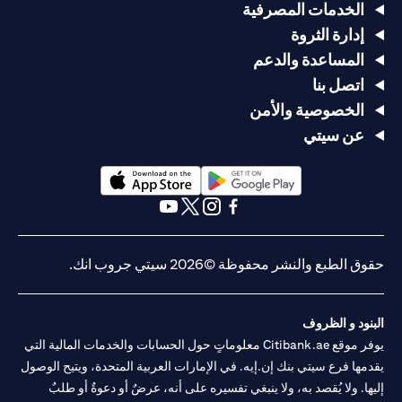
الخدمات المصرفية
إدارة الثروة
المساعدة والدعم
اتصل بنا
الخصوصية والأمن
عن سيتي
opens in a new tab
opens in a new tab
opens in a new tab
opens in a new tab
opens in a new tab
opens in a new tab
حقوق الطبع والنشر محفوظة ©2026 سيتي جروب انك.
البنود و الظروف
يوفر موقع Citibank.ae معلوماتٍ حول الحسابات والخدمات المالية التي
يقدمها فرع سيتي بنك إن.إيه. في الإمارات العربية المتحدة، ويتيح الوصول
إليها. ولا يُقصد به، ولا ينبغي تفسيره على أنه، عرضٌ أو دعوةٌ أو طلبٌ