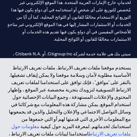
لخدماتٍ خارج الإمارات العربية المتحدة. هذا الموقع الإلكتروني غير
مُخصص للتوزيع على أي شخصٍ أو استخدامه في أي دولةٍ يكون فيها هذا
التوزيع أو الاستخدام مخالفًا للقانون أو اللوائح المحلية، كما أن أيًا من
الخدمات أو الاستثمارات المشار إليها في هذا الموقع الإلكتروني غير متاحةٍ
للأشخاص المقيمين في أي دولةٍ يكون فيها تقديم هذه الخدمات أو
الاستثمارات مخالفًا للقانون أو اللوائح المحلية.
سيتي بنك هي علامة خدمة لشركة Citigroup Inc. أو .Citibank N.A ،
مستخدمة ومسجلة في جميع أنحاء العالم.
يستخدم موقعنا ملفات تعريف الارتباط. ملفات تعريف الارتباط
الأساسية مطلوبة لأمان وسلامة موقعنا ولا يمكن إيقاف تشغيلها.
سيتي بنك إن. إيه. الإمارات مسجل لدى مصرف الإمارات المركزي تحت
بالنقر على 'موافق' ، فإنك توافق على استخدامنا لملفات تعريف
أرقام التراخيص 202563 لفرع الوصل في دبي، 531989 لفرع مول
الارتباط التسويقية لتزويدك بتجربة مخصصة عبر الموقع ، وإظهار
الإمارات في دبي، و CN-1002019 لفرع أبوظبي. هاتف: 4000 311 04.
المحتوى والإعلانات المستهدفة ، وجمع البيانات الإحصائية حول
فرع سيتي بنك إن إيه - الإمارات العربية المتحدة مرخص من مصرف
استخدام الموقع. يمكن مشاركة هذه المعلومات مع شركائنا في
الإمارات العربية المتحدة المركزي كفرع لبنك أجنبي.
وسائل التواصل الاجتماعي والإعلان والتحليل والذين قد يجمعونها
سيتي بنك إن إيه الإمارات العربية المتحدة مرخص من هيئة الأوراق المالية
مع المعلومات الأخرى التي قدمتها لهم أو التي جمعوها من
والسلع في الإمارات العربية المتحدة ("SCA") للقيام بالنشاط المالي لـ أ)
استخدامك لخدماتهم. لمعرفة المزيد حول كيفية
معلومات حول
الاستشارات المالية والتعريف والترويج بموجب ترخيص رقم
ملفات تعريف الارتباط
استخدامنا لبيانات ملفات تعريف الارتباط ،
20200000097 ب) وسيط تداول في الأسواق الدولية بموجب ترخيص