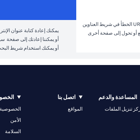
يمكنك إعادة كتابة عنوان الإنترنت URL والمحاولة مرة 
ع أو تحول إلى صفحة أخرى
أو يمكننا إعادتك إلى صفحة
سيت
أو يمكنك استخدام شريط البحث
المساعدة والدعم
اتصل بنا
الخصوص
opens in a new tab
كز تنزيل الملفات
المواقع
الخصوصية
w tab
opens in a 
الأمن
tab
السلامة