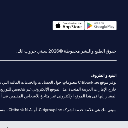
opens in a new tab
opens in a new tab
حقوق الطبع والنشر محفوظة ©2026 سيتي جروب انك.
البنود و الظروف
يوفر موقع Citibank.ae معلوماتٍ حول الحسابات والخدمات 
خارج الإمارات العربية المتحدة. هذا الموقع الإلكتروني غير مُخصص للتوزيع ع
المشار إليها في هذا الموقع الإلكتروني غير متاحةٍ للأشخاص المقيمين في أي د
سيتي بنك هي علامة خدمة لشركة Citigroup Inc. أو .Citibank N.A ، مستخدمة ومسجلة في جميع أنحاء العالم.
سيتي بنك إن. إيه. الإمارات مسجل لدى مصرف الإمارات المركزي تحت أرقام التراخيص 202563 لفرع الوصل في دبي، 531989 لفرع مول الإمارات في دبي، و CN-1002019 ل