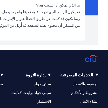
ما الذي يمكن أن يسبب هذا؟
قد يكون الرابط الذي نقرت عليه قديمًا ولم يعد يعمل
ربما تكون قد كتبت عن طريق الخطأ عنوان الإنترنت URL الخطأ في شريط العناوين
من الممكن أن محتوى هذه الصفحة قد أُزيل من الموق
الخدمات المصرفية
إدارة الثروة
opens in a new tab
opens in a new tab
الرسوم والأسعار
سيتي جولد
مر
new tab
opens in a new tab
الشروط والأحكام
سيتي جولد برايفت كلاينت
opens in a new tab
opens in a new tab
إنشاء الآيبان
الاستثمار