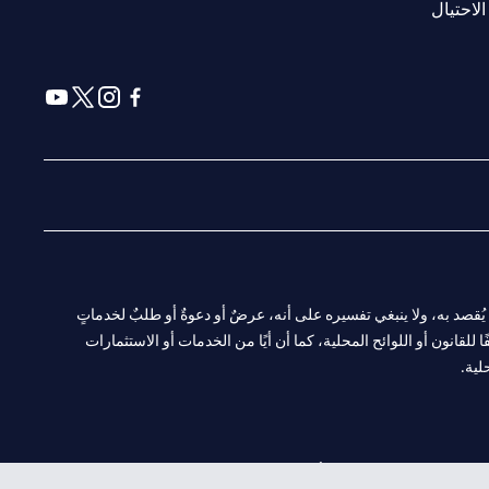
opens in a new tab
الاحتيال
a new tab
 in a new tab
ens in a new tab
opens in a new tab
ا. ولا يُقصد به، ولا ينبغي تفسيره على أنه، عرضٌ أو دعوةٌ أو طلبٌ لخدماتٍ
لقانون أو اللوائح المحلية، كما أن أيًا من الخدمات أو الاستثمارات
لية.