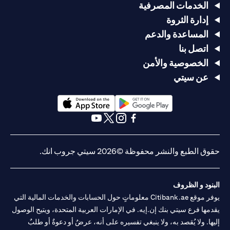
الخدمات المصرفية
إدارة الثروة
المساعدة والدعم
اتصل بنا
الخصوصية والأمن
عن سيتي
opens in a new tab
opens in a new tab
opens in a new tab
opens in a new tab
opens in a new tab
opens in a new tab
حقوق الطبع والنشر محفوظة ©2026 سيتي جروب انك.
البنود و الظروف
يوفر موقع Citibank.ae معلوماتٍ حول الحسابات والخدمات المالية التي
يقدمها فرع سيتي بنك إن.إيه. في الإمارات العربية المتحدة، ويتيح الوصول
إليها. ولا يُقصد به، ولا ينبغي تفسيره على أنه، عرضٌ أو دعوةٌ أو طلبٌ