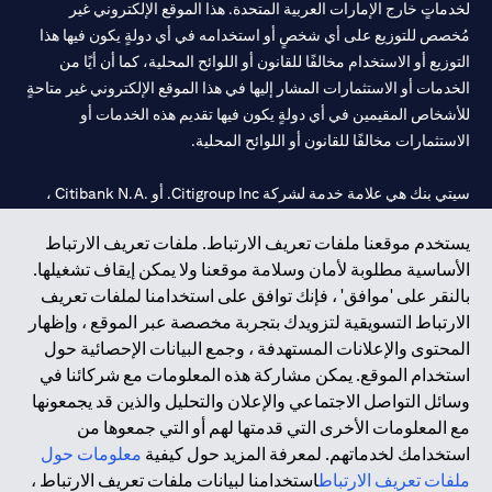
لخدماتٍ خارج الإمارات العربية المتحدة. هذا الموقع الإلكتروني غير
مُخصص للتوزيع على أي شخصٍ أو استخدامه في أي دولةٍ يكون فيها هذا
التوزيع أو الاستخدام مخالفًا للقانون أو اللوائح المحلية، كما أن أيًا من
الخدمات أو الاستثمارات المشار إليها في هذا الموقع الإلكتروني غير متاحةٍ
للأشخاص المقيمين في أي دولةٍ يكون فيها تقديم هذه الخدمات أو
الاستثمارات مخالفًا للقانون أو اللوائح المحلية.
سيتي بنك هي علامة خدمة لشركة Citigroup Inc. أو .Citibank N.A ،
مستخدمة ومسجلة في جميع أنحاء العالم.
يستخدم موقعنا ملفات تعريف الارتباط. ملفات تعريف الارتباط
الأساسية مطلوبة لأمان وسلامة موقعنا ولا يمكن إيقاف تشغيلها.
سيتي بنك إن. إيه. الإمارات مسجل لدى مصرف الإمارات المركزي تحت
بالنقر على 'موافق' ، فإنك توافق على استخدامنا لملفات تعريف
أرقام التراخيص 202563 لفرع الوصل في دبي، 531989 لفرع مول
الارتباط التسويقية لتزويدك بتجربة مخصصة عبر الموقع ، وإظهار
الإمارات في دبي، و CN-1002019 لفرع أبوظبي. هاتف: 4000 311 04.
المحتوى والإعلانات المستهدفة ، وجمع البيانات الإحصائية حول
فرع سيتي بنك إن إيه - الإمارات العربية المتحدة مرخص من مصرف
استخدام الموقع. يمكن مشاركة هذه المعلومات مع شركائنا في
الإمارات العربية المتحدة المركزي كفرع لبنك أجنبي.
وسائل التواصل الاجتماعي والإعلان والتحليل والذين قد يجمعونها
سيتي بنك إن إيه الإمارات العربية المتحدة مرخص من هيئة الأوراق المالية
مع المعلومات الأخرى التي قدمتها لهم أو التي جمعوها من
والسلع في الإمارات العربية المتحدة ("SCA") للقيام بالنشاط المالي لـ أ)
استخدامك لخدماتهم. لمعرفة المزيد حول كيفية
معلومات حول
الاستشارات المالية والتعريف والترويج بموجب ترخيص رقم
ملفات تعريف الارتباط
استخدامنا لبيانات ملفات تعريف الارتباط ،
20200000097 ب) وسيط تداول في الأسواق الدولية بموجب ترخيص