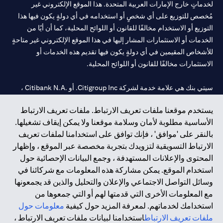
لخدماتٍ خارج الإمارات العربية المتحدة. هذا الموقع الإلكتروني غير
مُخصص للتوزيع على أي شخصٍ أو استخدامه في أي دولةٍ يكون فيها هذا
التوزيع أو الاستخدام مخالفًا للقانون أو اللوائح المحلية، كما أن أيًا من
الخدمات أو الاستثمارات المشار إليها في هذا الموقع الإلكتروني غير متاحةٍ
للأشخاص المقيمين في أي دولةٍ يكون فيها تقديم هذه الخدمات أو
الاستثمارات مخالفًا للقانون أو اللوائح المحلية.
سيتي بنك هي علامة خدمة لشركة Citigroup Inc. أو .Citibank N.A ،
مستخدمة ومسجلة في جميع أنحاء العالم.
يستخدم موقعنا ملفات تعريف الارتباط. ملفات تعريف الارتباط
الأساسية مطلوبة لأمان وسلامة موقعنا ولا يمكن إيقاف تشغيلها.
سيتي بنك إن. إيه. الإمارات مسجل لدى مصرف الإمارات المركزي تحت
بالنقر على 'موافق' ، فإنك توافق على استخدامنا لملفات تعريف
أرقام التراخيص 202563 لفرع الوصل في دبي، 531989 لفرع مول
الارتباط التسويقية لتزويدك بتجربة مخصصة عبر الموقع ، وإظهار
الإمارات في دبي، و
CN-1002019
لفرع أبوظبي. هاتف: 4000 311 04.
المحتوى والإعلانات المستهدفة ، وجمع البيانات الإحصائية حول
فرع سيتي بنك إن إيه - الإمارات العربية المتحدة مرخص من مصرف
استخدام الموقع. يمكن مشاركة هذه المعلومات مع شركائنا في
الإمارات العربية المتحدة المركزي كفرع لبنك أجنبي.
وسائل التواصل الاجتماعي والإعلان والتحليل والذين قد يجمعونها
سيتي بنك إن إيه الإمارات العربية المتحدة مرخص من هيئة الأوراق المالية
مع المعلومات الأخرى التي قدمتها لهم أو التي جمعوها من
والسلع في الإمارات العربية المتحدة ("SCA") للقيام بالنشاط المالي لـ أ)
استخدامك لخدماتهم. لمعرفة المزيد حول كيفية
معلومات حول
الاستشارات المالية والتعريف والترويج بموجب ترخيص رقم
ملفات تعريف الارتباط
استخدامنا لبيانات ملفات تعريف الارتباط ،
20200000097 ب) وسيط تداول في الأسواق الدولية بموجب ترخيص