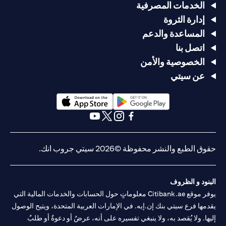
الخدمات المصرفية
إدارة الثروة
المساعدة والدعم
اتصل بنا
الخصوصية والأمن
عن سيتي
(opens in a new tab)
(opens in a new tab)
(opens in a new tab)
(opens in a new tab)
(opens in a new tab)
(opens in a new tab)
حقوق الطبع والنشر محفوظة ©2026 سيتي جروب انك.
البنود و الظروف
يوفر موقع Citibank.ae معلوماتٍ حول الحسابات والخدمات المالية التي
يقدمها فرع سيتي بنك إن.إيه. في الإمارات العربية المتحدة، ويتيح الوصول
إليها. ولا يُقصد به، ولا ينبغي تفسيره على أنه، عرضٌ أو دعوةٌ أو طلبٌ