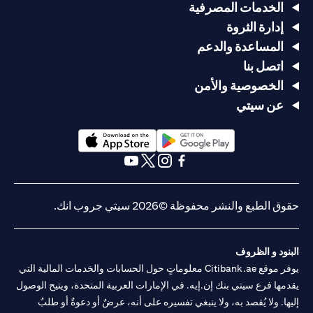
الخدمات المصرفية
إدارة الثروة
المساعدة والدعم
اتصل بنا
الخصوصية والأمن
عن سيتي
(opens in a new tab)
(opens in a new tab)
(opens in a new tab)
(opens in a new tab)
(opens in a new tab)
(opens in a new tab)
حقوق الطبع والنشر محفوظة ©2026 سيتي جروب انك.
البنود و الظروف
يوفر موقع Citibank.ae معلوماتٍ حول الحسابات والخدمات المالية التي
يقدمها فرع سيتي بنك إن.إيه. في الإمارات العربية المتحدة، ويتيح الوصول
إليها. ولا يُقصد به، ولا ينبغي تفسيره على أنه، عرضٌ أو دعوةٌ أو طلبٌ