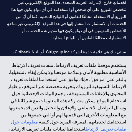
لخدماتٍ خارج الإمارات العربية المتحدة. هذا الموقع الإلكتروني غير
مُخصص للتوزيع على أي شخصٍ أو استخدامه في أي دولةٍ يكون فيها هذا
التوزيع أو الاستخدام مخالفًا للقانون أو اللوائح المحلية، كما أن أيًا من
الخدمات أو الاستثمارات المشار إليها في هذا الموقع الإلكتروني غير متاحةٍ
للأشخاص المقيمين في أي دولةٍ يكون فيها تقديم هذه الخدمات أو
الاستثمارات مخالفًا للقانون أو اللوائح المحلية.
سيتي بنك هي علامة خدمة لشركة Citigroup Inc. أو .Citibank N.A ،
مستخدمة ومسجلة في جميع أنحاء العالم.
يستخدم موقعنا ملفات تعريف الارتباط. ملفات تعريف الارتباط
الأساسية مطلوبة لأمان وسلامة موقعنا ولا يمكن إيقاف تشغيلها.
سيتي بنك إن. إيه. الإمارات مسجل لدى مصرف الإمارات المركزي تحت
بالنقر على 'موافق' ، فإنك توافق على استخدامنا لملفات تعريف
أرقام التراخيص 202563 لفرع الوصل في دبي، 531989 لفرع مول
الارتباط التسويقية لتزويدك بتجربة مخصصة عبر الموقع ، وإظهار
الإمارات في دبي، و
CN-1002019
لفرع أبوظبي. هاتف: 4000 311 04.
المحتوى والإعلانات المستهدفة ، وجمع البيانات الإحصائية حول
فرع سيتي بنك إن إيه - الإمارات العربية المتحدة مرخص من مصرف
استخدام الموقع. يمكن مشاركة هذه المعلومات مع شركائنا في
الإمارات العربية المتحدة المركزي كفرع لبنك أجنبي.
وسائل التواصل الاجتماعي والإعلان والتحليل والذين قد يجمعونها
سيتي بنك إن إيه الإمارات العربية المتحدة مرخص من هيئة الأوراق المالية
مع المعلومات الأخرى التي قدمتها لهم أو التي جمعوها من
والسلع في الإمارات العربية المتحدة ("SCA") للقيام بالنشاط المالي لـ أ)
استخدامك لخدماتهم. لمعرفة المزيد حول كيفية
معلومات حول
الاستشارات المالية والتعريف والترويج بموجب ترخيص رقم
ملفات تعريف الارتباط
استخدامنا لبيانات ملفات تعريف الارتباط ،
20200000097 ب) وسيط تداول في الأسواق الدولية بموجب ترخيص