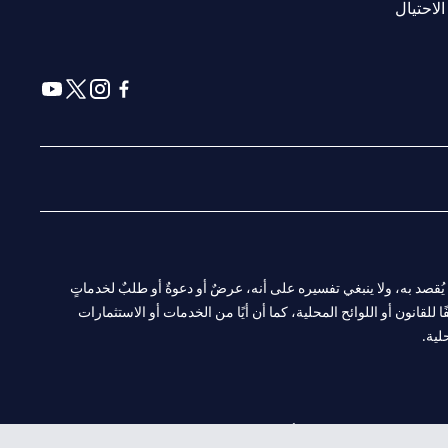
opens in a new tab
الاحتيال
a new tab
 in a new tab
ens in a new tab
opens in a new tab
ا. ولا يُقصد به، ولا ينبغي تفسيره على أنه، عرضٌ أو دعوةٌ أو طلبٌ لخدماتٍ
لقانون أو اللوائح المحلية، كما أن أيًا من الخدمات أو الاستثمارات
لية.