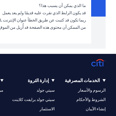
ما الذي يمكن أن يسبب هذا؟
قد يكون الرابط الذي نقرت عليه قديمًا ولم يعد يعمل
ربما تكون قد كتبت عن طريق الخطأ عنوان الإنترنت URL الخطأ في شريط العناوين
من الممكن أن محتوى هذه الصفحة قد أُزيل من الموق
الخدمات المصرفية
إدارة الثروة
opens in a new tab
opens in a new tab
الرسوم والأسعار
سيتي جولد
مر
new tab
opens in a new tab
الشروط والأحكام
سيتي جولد برايفت كلاينت
opens in a new tab
opens in a new tab
إنشاء الآيبان
الاستثمار