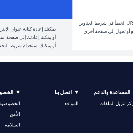
يمكنك إعادة كتابة عنوان الإنترنت URL والمحاولة مرة 
ع أو تحول إلى صفحة أخرى
أو يمكننا إعادتك إلى صفحة
سيت
أو يمكنك استخدام شريط البحث
المساعدة والدعم
اتصل بنا
الخصوص
opens in a new tab
كز تنزيل الملفات
المواقع
الخصوصية
w tab
opens in a 
الأمن
tab
السلامة