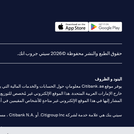
opens in a new tab
opens in a new tab
حقوق الطبع والنشر محفوظة ©2026 سيتي جروب انك.
البنود و الظروف
يوفر موقع Citibank.ae معلوماتٍ حول الحسابات والخدمات 
خارج الإمارات العربية المتحدة. هذا الموقع الإلكتروني غير مُخصص للتوزيع ع
المشار إليها في هذا الموقع الإلكتروني غير متاحةٍ للأشخاص المقيمين في أي د
سيتي بنك هي علامة خدمة لشركة Citigroup Inc. أو .Citibank N.A ، مستخدمة ومسجلة في جميع أنحاء العالم.
سيتي بنك إن. إيه. الإمارات مسجل لدى مصرف الإمارات المركزي تحت أرقام التراخيص 202563 لفرع الوصل في دبي، 531989 لفرع مول الإمارات في دبي، و CN-1002019 ل