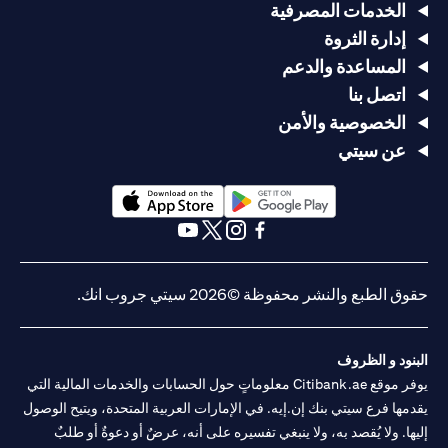
الخدمات المصرفية
إدارة الثروة
المساعدة والدعم
اتصل بنا
الخصوصية والأمن
عن سيتي
(opens in a new tab)
(opens in a new tab)
(opens in a new tab)
(opens in a new tab)
(opens in a new tab)
(opens in a new tab)
حقوق الطبع والنشر محفوظة ©2026 سيتي جروب انك.
البنود و الظروف
يوفر موقع Citibank.ae معلوماتٍ حول الحسابات والخدمات المالية التي
يقدمها فرع سيتي بنك إن.إيه. في الإمارات العربية المتحدة، ويتيح الوصول
إليها. ولا يُقصد به، ولا ينبغي تفسيره على أنه، عرضٌ أو دعوةٌ أو طلبٌ