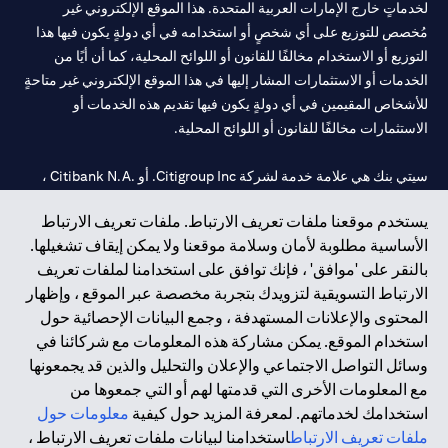
لخدماتٍ خارج الإمارات العربية المتحدة. هذا الموقع الإلكتروني غير
مُخصص للتوزيع على أي شخصٍ أو استخدامه في أي دولةٍ يكون فيها هذا
التوزيع أو الاستخدام مخالفًا للقانون أو اللوائح المحلية، كما أن أيًا من
الخدمات أو الاستثمارات المشار إليها في هذا الموقع الإلكتروني غير متاحةٍ
للأشخاص المقيمين في أي دولةٍ يكون فيها تقديم هذه الخدمات أو
الاستثمارات مخالفًا للقانون أو اللوائح المحلية.
سيتي بنك هي علامة خدمة لشركة Citigroup Inc. أو .Citibank N.A ،
مستخدمة ومسجلة في جميع أنحاء العالم.
يستخدم موقعنا ملفات تعريف الارتباط. ملفات تعريف الارتباط
الأساسية مطلوبة لأمان وسلامة موقعنا ولا يمكن إيقاف تشغيلها.
سيتي بنك إن. إيه. الإمارات مسجل لدى مصرف الإمارات المركزي تحت
بالنقر على 'موافق' ، فإنك توافق على استخدامنا لملفات تعريف
أرقام التراخيص 202563 لفرع الوصل في دبي، 531989 لفرع مول
الارتباط التسويقية لتزويدك بتجربة مخصصة عبر الموقع ، وإظهار
الإمارات في دبي، و
CN-1002019
لفرع أبوظبي. هاتف: 4000 311 04.
المحتوى والإعلانات المستهدفة ، وجمع البيانات الإحصائية حول
فرع سيتي بنك إن إيه - الإمارات العربية المتحدة مرخص من مصرف
استخدام الموقع. يمكن مشاركة هذه المعلومات مع شركائنا في
الإمارات العربية المتحدة المركزي كفرع لبنك أجنبي.
وسائل التواصل الاجتماعي والإعلان والتحليل والذين قد يجمعونها
سيتي بنك إن إيه الإمارات العربية المتحدة مرخص من هيئة الأوراق المالية
مع المعلومات الأخرى التي قدمتها لهم أو التي جمعوها من
والسلع في الإمارات العربية المتحدة ("SCA") للقيام بالنشاط المالي لـ أ)
استخدامك لخدماتهم. لمعرفة المزيد حول كيفية
معلومات حول
الاستشارات المالية والتعريف والترويج بموجب ترخيص رقم
ملفات تعريف الارتباط
استخدامنا لبيانات ملفات تعريف الارتباط ،
20200000097 ب) وسيط تداول في الأسواق الدولية بموجب ترخيص