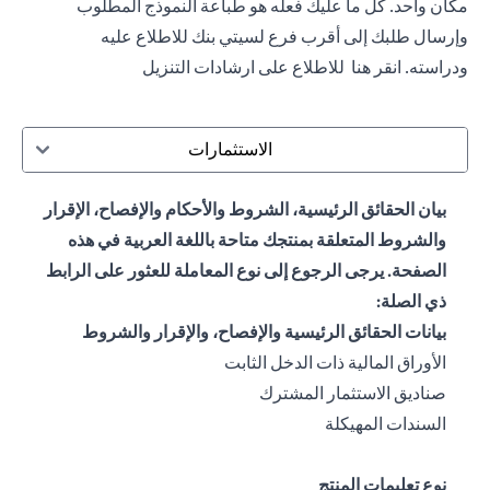
مكان واحد. كل ما عليك فعله هو طباعة النموذج المطلوب
وإرسال طلبك إلى أقرب فرع لسيتي بنك للاطلاع عليه
ودراسته.
انقر هنا
للاطلاع على ارشادات التنزيل
الاستثمارات
بيان الحقائق الرئيسية، الشروط والأحكام والإفصاح، الإقرار
والشروط المتعلقة بمنتجك متاحة باللغة العربية في هذه
الصفحة. يرجى الرجوع إلى نوع المعاملة للعثور على الرابط
ذي الصلة:
بيانات الحقائق الرئيسية والإفصاح، والإقرار والشروط
(opens in a new tab)
الأوراق المالية ذات الدخل الثابت
(opens in a new tab)
صناديق الاستثمار المشترك
(opens in a new tab)
السندات المهيكلة
نوع تعليمات المنتج