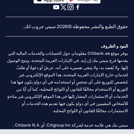
(opens in a new tab)
(opens in a new tab)
(opens in a new tab)
(opens in a new tab)
(opens in a new tab)
(opens in a new tab)
حقوق الطبع والنشر محفوظة ©2026 سيتي جروب انك.
البنود و الظروف
يوفر موقع Citibank.ae معلوماتٍ حول الحسابات والخدمات المالية التي
يقدمها فرع سيتي بنك إن.إيه. في الإمارات العربية المتحدة، ويتيح الوصول
إليها. ولا يُقصد به، ولا ينبغي تفسيره على أنه، عرضٌ أو دعوةٌ أو طلبٌ
لخدماتٍ خارج الإمارات العربية المتحدة. هذا الموقع الإلكتروني غير
مُخصص للتوزيع على أي شخصٍ أو استخدامه في أي دولةٍ يكون فيها هذا
التوزيع أو الاستخدام مخالفًا للقانون أو اللوائح المحلية، كما أن أيًا من
الخدمات أو الاستثمارات المشار إليها في هذا الموقع الإلكتروني غير متاحةٍ
للأشخاص المقيمين في أي دولةٍ يكون فيها تقديم هذه الخدمات أو
الاستثمارات مخالفًا للقانون أو اللوائح المحلية.
سيتي بنك هي علامة خدمة لشركة Citigroup Inc. أو .Citibank N.A ،
مستخدمة ومسجلة في جميع أنحاء العالم.