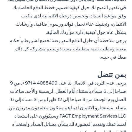
في تقديم النصح لك حول كيفية تصميم خطط الدفع الخاصة بك
وفق مواعيد السداد، وتحسين درجتك الائتمانية لدى مكتب
الائتمان، وتجنيبك عناء تحمل فوائد ورسوم إضافية، وإرشادك
بشكل عام حول كيفية إدارة مواردك المالية.
يرجى ملاحظة أن حلول الدفع المعروضة تخضع لشروط وأحكام
معينة وتتطلب تلبية متطلبات معينة؛ وستتم مشاركة كل ذلك
معك في حينه.
بمن تتصل
يرجى عدم التردد في الاتصال بنا على
4085499 4 971+
, من 9
صباحا إلى 6 مساء باستثناء أيام العطل الرسمية والأحد. ساعات
العمل يوم الجمعة من 9 صباحا إلى 12 ظهرا ومن 3 مساء إلى 6
مساء. مستشارو الائتمان لدينا هم ممثلون معتمدون مدربون من
PACT Employment Services LLC وسيكونون على استعداد
لمساعدتك وتقديم المشورة لك بشأن مسائل السداد واستخدام