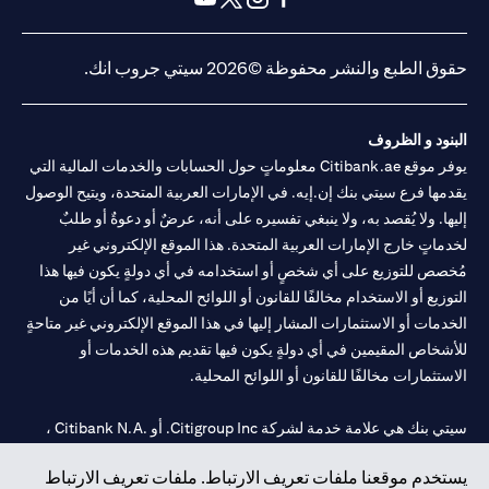
(opens in a new tab)
(opens in a new tab)
(opens in a new tab)
(opens in a new tab)
حقوق الطبع والنشر محفوظة ©2026 سيتي جروب انك.
البنود و الظروف
يوفر موقع Citibank.ae معلوماتٍ حول الحسابات والخدمات المالية التي
يقدمها فرع سيتي بنك إن.إيه. في الإمارات العربية المتحدة، ويتيح الوصول
إليها. ولا يُقصد به، ولا ينبغي تفسيره على أنه، عرضٌ أو دعوةٌ أو طلبٌ
لخدماتٍ خارج الإمارات العربية المتحدة. هذا الموقع الإلكتروني غير
مُخصص للتوزيع على أي شخصٍ أو استخدامه في أي دولةٍ يكون فيها هذا
التوزيع أو الاستخدام مخالفًا للقانون أو اللوائح المحلية، كما أن أيًا من
الخدمات أو الاستثمارات المشار إليها في هذا الموقع الإلكتروني غير متاحةٍ
للأشخاص المقيمين في أي دولةٍ يكون فيها تقديم هذه الخدمات أو
الاستثمارات مخالفًا للقانون أو اللوائح المحلية.
سيتي بنك هي علامة خدمة لشركة Citigroup Inc. أو .Citibank N.A ،
مستخدمة ومسجلة في جميع أنحاء العالم.
يستخدم موقعنا ملفات تعريف الارتباط. ملفات تعريف الارتباط