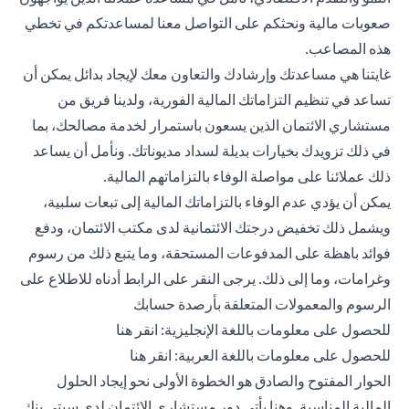
صعوبات مالية ونحثكم على التواصل معنا لمساعدتكم في تخطي
هذه المصاعب.
غايتنا هي مساعدتك وإرشادك والتعاون معك لإيجاد بدائل يمكن أن
تساعد في تنظيم التزاماتك المالية الفورية، ولدينا فريق من
مستشاري الائتمان الذين يسعون باستمرار لخدمة مصالحك، بما
في ذلك تزويدك بخيارات بديلة لسداد مديوناتك. ونأمل أن يساعد
ذلك عملائنا على مواصلة الوفاء بالتزاماتهم المالية.
يمكن أن يؤدي عدم الوفاء بالتزاماتك المالية إلى تبعات سلبية،
ويشمل ذلك تخفيض درجتك الائتمانية لدى مكتب الائتمان، ودفع
فوائد باهظة على المدفوعات المستحقة، وما يتبع ذلك من رسوم
وغرامات، وما إلى ذلك. يرجى النقر على الرابط أدناه للاطلاع على
الرسوم والمعمولات المتعلقة بأرصدة حسابك
(opens in a new tab)
للحصول على معلومات باللغة الإنجليزية:
انقر هنا
(opens in a new tab)
للحصول على معلومات باللغة العربية:
انقر هنا
الحوار المفتوح والصادق هو الخطوة الأولى نحو إيجاد الحلول
المالية المناسبة. وهنا يأتي دور مستشاري الائتمان لدى سيتي بنك