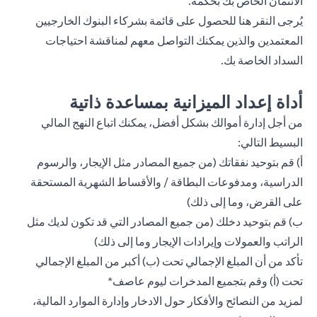
الائتمان الخاص بك بحكمة.
يُرجى
النقر هنا
للحصول على قائمة بشركاء البنوك الخارجيين
المعتمدين والذين يمكنك التواصل معهم لمناقشة احتياجات
السداد الخاصة بك.
أداة إعداد الميزانية بمساعدة ذاتية
من أجل إدارة أموالك بشكل أفضل، يمكنك اتباع النهج المالي
البسيط التالي:
أ) قم بتوحيد نفقاتك (من جميع المصادر مثل الإيجار، والرسوم
الدراسية، ومدفوعات البطاقة / والأقساط الشهرية المستحقة
على القرض، وما إلى ذلك)
ب) قم بتوحيد دخلك (من جميع المصادر التي قد تكون لديك مثل
الراتب والعمولات وإيرادات الإيجار وما إلى ذلك)
تأكد من أن المبلغ الإجمالي تحت (ب) أكبر من المبلغ الإجمالي
تحت (أ) وقم بتجميع المدخرات ليوم عاصف*
لمزيد من النصائح والأفكار حول الادخار وإدارة الموارد المالية،