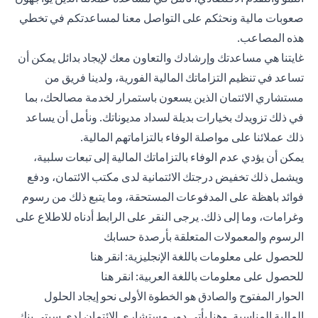
صعوبات مالية ونحثكم على التواصل معنا لمساعدتكم في تخطي
هذه المصاعب.
غايتنا هي مساعدتك وإرشادك والتعاون معك لإيجاد بدائل يمكن أن
تساعد في تنظيم التزاماتك المالية الفورية، ولدينا فريق من
مستشاري الائتمان الذين يسعون باستمرار لخدمة مصالحك، بما
في ذلك تزويدك بخيارات بديلة لسداد مديوناتك. ونأمل أن يساعد
ذلك عملائنا على مواصلة الوفاء بالتزاماتهم المالية.
يمكن أن يؤدي عدم الوفاء بالتزاماتك المالية إلى تبعات سلبية،
ويشمل ذلك تخفيض درجتك الائتمانية لدى مكتب الائتمان، ودفع
فوائد باهظة على المدفوعات المستحقة، وما يتبع ذلك من رسوم
وغرامات، وما إلى ذلك. يرجى النقر على الرابط أدناه للاطلاع على
الرسوم والمعمولات المتعلقة بأرصدة حسابك
(opens in a new tab)
للحصول على معلومات باللغة الإنجليزية:
انقر هنا
(opens in a new tab)
للحصول على معلومات باللغة العربية:
انقر هنا
الحوار المفتوح والصادق هو الخطوة الأولى نحو إيجاد الحلول
المالية المناسبة. وهنا يأتي دور مستشاري الائتمان لدى سيتي بنك