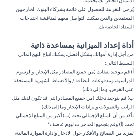
الائتمان الخاص بك بحكمة.
يُرجى
النقر هنا
للحصول على قائمة بشركاء البنوك الخارجيين
المعتمدين والذين يمكنك التواصل معهم لمناقشة احتياجات
السداد الخاصة بك.
أداة إعداد الميزانية بمساعدة ذاتية
من أجل إدارة أموالك بشكل أفضل، يمكنك اتباع النهج المالي
البسيط التالي:
أ) قم بتوحيد نفقاتك (من جميع المصادر مثل الإيجار، والرسوم
الدراسية، ومدفوعات البطاقة / والأقساط الشهرية المستحقة
على القرض، وما إلى ذلك)
ب) قم بتوحيد دخلك (من جميع المصادر التي قد تكون لديك مثل
الراتب والعمولات وإيرادات الإيجار وما إلى ذلك)
تأكد من أن المبلغ الإجمالي تحت (ب) أكبر من المبلغ الإجمالي
تحت (أ) وقم بتجميع المدخرات ليوم عاصف*
لمزيد من النصائح والأفكار حول الادخار وإدارة الموارد المالية،