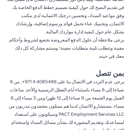
في تقديم النصح لك حول كيفية تصميم خطط الدفع الخاصة بك
وفق مواعيد السداد، وتحسين درجتك الائتمانية لدى مكتب
الائتمان، وتجنيبك عناء تحمل فوائد ورسوم إضافية، وإرشادك
بشكل عام حول كيفية إدارة مواردك المالية.
يرجى ملاحظة أن حلول الدفع المعروضة تخضع لشروط وأحكام
معينة وتتطلب تلبية متطلبات معينة؛ وستتم مشاركة كل ذلك
معك في حينه.
بمن تتصل
يرجى عدم التردد في الاتصال بنا على
4085499 4 971+
, من 9
صباحا إلى 6 مساء باستثناء أيام العطل الرسمية والأحد. ساعات
العمل يوم الجمعة من 9 صباحا إلى 12 ظهرا ومن 3 مساء إلى 6
مساء. مستشارو الائتمان لدينا هم ممثلون معتمدون مدربون من
PACT Employment Services LLC وسيكونون على استعداد
لمساعدتك وتقديم المشورة لك بشأن مسائل السداد واستخدام