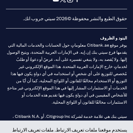
(opens in a new tab)
(opens in a new tab)
(opens in a new tab)
(opens in a new tab)
حقوق الطبع والنشر محفوظة ©2026 سيتي جروب انك.
البنود و الظروف
يوفر موقع Citibank.ae معلوماتٍ حول الحسابات والخدمات المالية التي
يقدمها فرع سيتي بنك إن.إيه. في الإمارات العربية المتحدة، ويتيح الوصول
إليها. ولا يُقصد به، ولا ينبغي تفسيره على أنه، عرضٌ أو دعوةٌ أو طلبٌ
لخدماتٍ خارج الإمارات العربية المتحدة. هذا الموقع الإلكتروني غير
مُخصص للتوزيع على أي شخصٍ أو استخدامه في أي دولةٍ يكون فيها هذا
التوزيع أو الاستخدام مخالفًا للقانون أو اللوائح المحلية، كما أن أيًا من
الخدمات أو الاستثمارات المشار إليها في هذا الموقع الإلكتروني غير متاحةٍ
للأشخاص المقيمين في أي دولةٍ يكون فيها تقديم هذه الخدمات أو
الاستثمارات مخالفًا للقانون أو اللوائح المحلية.
سيتي بنك هي علامة خدمة لشركة Citigroup Inc. أو .Citibank N.A ،
مستخدمة ومسجلة في جميع أنحاء العالم.
يستخدم موقعنا ملفات تعريف الارتباط. ملفات تعريف الارتباط