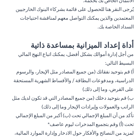
الائتمان الخاص بك بحكمة.
يُرجى
النقر هنا
للحصول على قائمة بشركاء البنوك الخارجيين
المعتمدين والذين يمكنك التواصل معهم لمناقشة احتياجات
السداد الخاصة بك.
أداة إعداد الميزانية بمساعدة ذاتية
من أجل إدارة أموالك بشكل أفضل، يمكنك اتباع النهج المالي
البسيط التالي:
أ) قم بتوحيد نفقاتك (من جميع المصادر مثل الإيجار، والرسوم
الدراسية، ومدفوعات البطاقة / والأقساط الشهرية المستحقة
على القرض، وما إلى ذلك)
ب) قم بتوحيد دخلك (من جميع المصادر التي قد تكون لديك مثل
الراتب والعمولات وإيرادات الإيجار وما إلى ذلك)
تأكد من أن المبلغ الإجمالي تحت (ب) أكبر من المبلغ الإجمالي
تحت (أ) وقم بتجميع المدخرات ليوم عاصف*
لمزيد من النصائح والأفكار حول الادخار وإدارة الموارد المالية،