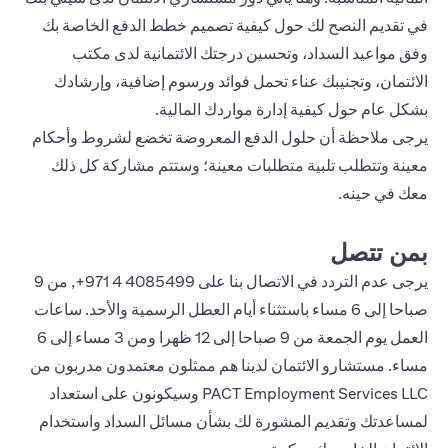
في تقديم النصح لك حول كيفية تصميم خطط الدفع الخاصة بك
وفق مواعيد السداد، وتحسين درجتك الائتمانية لدى مكتب
الائتمان، وتجنيبك عناء تحمل فوائد ورسوم إضافية، وإرشادك
بشكل عام حول كيفية إدارة مواردك المالية.
يرجى ملاحظة أن حلول الدفع المعروضة تخضع لشروط وأحكام
معينة وتتطلب تلبية متطلبات معينة؛ وستتم مشاركة كل ذلك
معك في حينه.
بمن تتصل
يرجى عدم التردد في الاتصال بنا على
4085499 4 971+
, من 9
صباحا إلى 6 مساء باستثناء أيام العطل الرسمية والأحد. ساعات
العمل يوم الجمعة من 9 صباحا إلى 12 ظهرا ومن 3 مساء إلى 6
مساء. مستشارو الائتمان لدينا هم ممثلون معتمدون مدربون من
PACT Employment Services LLC وسيكونون على استعداد
لمساعدتك وتقديم المشورة لك بشأن مسائل السداد واستخدام