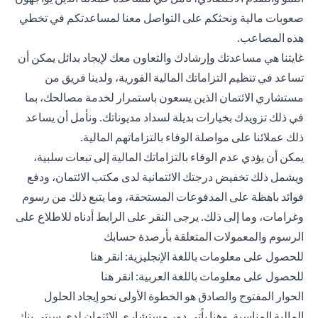
صعوبات مالية ونحثكم على التواصل معنا لمساعدتكم في تخطي
هذه المصاعب.
غايتنا هي مساعدتك وإرشادك والتعاون معك لإيجاد بدائل يمكن أن
تساعد في تنظيم التزاماتك المالية الفورية، ولدينا فريق من
مستشاري الائتمان الذين يسعون باستمرار لخدمة مصالحك، بما
في ذلك تزويدك بخيارات بديلة لسداد مديوناتك. ونأمل أن يساعد
ذلك عملائنا على مواصلة الوفاء بالتزاماتهم المالية.
يمكن أن يؤدي عدم الوفاء بالتزاماتك المالية إلى تبعات سلبية،
ويشمل ذلك تخفيض درجتك الائتمانية لدى مكتب الائتمان، ودفع
فوائد باهظة على المدفوعات المستحقة، وما يتبع ذلك من رسوم
وغرامات، وما إلى ذلك. يرجى النقر على الرابط أدناه للاطلاع على
الرسوم والمعمولات المتعلقة بأرصدة حسابك
opens in a new tab
للحصول على معلومات باللغة الإنجليزية:
انقر هنا
opens in a new tab
للحصول على معلومات باللغة العربية:
انقر هنا
الحوار المفتوح والصادق هو الخطوة الأولى نحو إيجاد الحلول
المالية المناسبة. وهنا يأتي دور مستشاري الائتمان لدى سيتي بنك