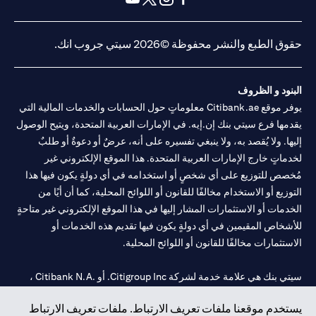
opens in a new tab
opens in a new tab
opens in a new tab
opens in a new tab
حقوق الطبع والنشر محفوظة ©2026 سيتي جروب انك.
البنود و الظروف
يوفر موقع Citibank.ae معلوماتٍ حول الحسابات والخدمات المالية التي
يقدمها فرع سيتي بنك إن.إيه. في الإمارات العربية المتحدة، ويتيح الوصول
إليها. ولا يُقصد به، ولا ينبغي تفسيره على أنه، عرضٌ أو دعوةٌ أو طلبٌ
لخدماتٍ خارج الإمارات العربية المتحدة. هذا الموقع الإلكتروني غير
مُخصص للتوزيع على أي شخصٍ أو استخدامه في أي دولةٍ يكون فيها هذا
التوزيع أو الاستخدام مخالفًا للقانون أو اللوائح المحلية، كما أن أيًا من
الخدمات أو الاستثمارات المشار إليها في هذا الموقع الإلكتروني غير متاحةٍ
للأشخاص المقيمين في أي دولةٍ يكون فيها تقديم هذه الخدمات أو
الاستثمارات مخالفًا للقانون أو اللوائح المحلية.
سيتي بنك هي علامة خدمة لشركة Citigroup Inc. أو .Citibank N.A ،
مستخدمة ومسجلة في جميع أنحاء العالم.
يستخدم موقعنا ملفات تعريف الارتباط. ملفات تعريف الارتباط