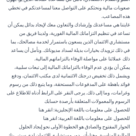
صعوبات مالية ونحثكم على التواصل معنا لمساعدتكم في تخطي
هذه المصاعب.
غايتنا هي مساعدتك وإرشادك والتعاون معك لإيجاد بدائل يمكن أن
تساعد في تنظيم التزاماتك المالية الفورية، ولدينا فريق من
مستشاري الائتمان الذين يسعون باستمرار لخدمة مصالحك، بما
في ذلك تزويدك بخيارات بديلة لسداد مديوناتك. ونأمل أن يساعد
ذلك عملائنا على مواصلة الوفاء بالتزاماتهم المالية.
يمكن أن يؤدي عدم الوفاء بالتزاماتك المالية إلى تبعات سلبية،
ويشمل ذلك تخفيض درجتك الائتمانية لدى مكتب الائتمان، ودفع
فوائد باهظة على المدفوعات المستحقة، وما يتبع ذلك من رسوم
وغرامات، وما إلى ذلك. يرجى النقر على الرابط أدناه للاطلاع على
الرسوم والمعمولات المتعلقة بأرصدة حسابك
opens in a new tab
للحصول على معلومات باللغة الإنجليزية:
انقر هنا
opens in a new tab
للحصول على معلومات باللغة العربية:
انقر هنا
الحوار المفتوح والصادق هو الخطوة الأولى نحو إيجاد الحلول
المالية المناسبة. وهنا يأتي دور مستشاري الائتمان لدى سيتي بنك