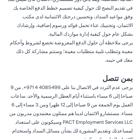
في تقديم النصح لك حول كيفية تصميم خطط الدفع الخاصة بك
وفق مواعيد السداد، وتحسين درجتك الائتمانية لدى مكتب
الائتمان، وتجنيبك عناء تحمل فوائد ورسوم إضافية، وإرشادك
بشكل عام حول كيفية إدارة مواردك المالية.
يرجى ملاحظة أن حلول الدفع المعروضة تخضع لشروط وأحكام
معينة وتتطلب تلبية متطلبات معينة؛ وستتم مشاركة كل ذلك
معك في حينه.
بمن تتصل
يرجى عدم التردد في الاتصال بنا على
4085499 4 971+
, من 9
صباحا إلى 6 مساء باستثناء أيام العطل الرسمية والأحد. ساعات
العمل يوم الجمعة من 9 صباحا إلى 12 ظهرا ومن 3 مساء إلى 6
مساء. مستشارو الائتمان لدينا هم ممثلون معتمدون مدربون من
PACT Employment Services LLC وسيكونون على استعداد
لمساعدتك وتقديم المشورة لك بشأن مسائل السداد واستخدام