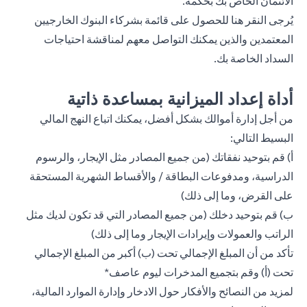
الائتمان الخاص بك بحكمة.
يُرجى
النقر هنا
للحصول على قائمة بشركاء البنوك الخارجيين
المعتمدين والذين يمكنك التواصل معهم لمناقشة احتياجات
السداد الخاصة بك.
أداة إعداد الميزانية بمساعدة ذاتية
من أجل إدارة أموالك بشكل أفضل، يمكنك اتباع النهج المالي
البسيط التالي:
أ) قم بتوحيد نفقاتك (من جميع المصادر مثل الإيجار، والرسوم
الدراسية، ومدفوعات البطاقة / والأقساط الشهرية المستحقة
على القرض، وما إلى ذلك)
ب) قم بتوحيد دخلك (من جميع المصادر التي قد تكون لديك مثل
الراتب والعمولات وإيرادات الإيجار وما إلى ذلك)
تأكد من أن المبلغ الإجمالي تحت (ب) أكبر من المبلغ الإجمالي
تحت (أ) وقم بتجميع المدخرات ليوم عاصف*
لمزيد من النصائح والأفكار حول الادخار وإدارة الموارد المالية،