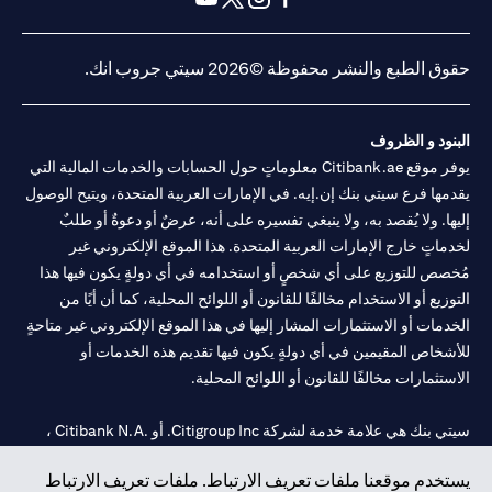
opens in a new tab
opens in a new tab
opens in a new tab
opens in a new tab
حقوق الطبع والنشر محفوظة ©2026 سيتي جروب انك.
البنود و الظروف
يوفر موقع Citibank.ae معلوماتٍ حول الحسابات والخدمات المالية التي
يقدمها فرع سيتي بنك إن.إيه. في الإمارات العربية المتحدة، ويتيح الوصول
إليها. ولا يُقصد به، ولا ينبغي تفسيره على أنه، عرضٌ أو دعوةٌ أو طلبٌ
لخدماتٍ خارج الإمارات العربية المتحدة. هذا الموقع الإلكتروني غير
مُخصص للتوزيع على أي شخصٍ أو استخدامه في أي دولةٍ يكون فيها هذا
التوزيع أو الاستخدام مخالفًا للقانون أو اللوائح المحلية، كما أن أيًا من
الخدمات أو الاستثمارات المشار إليها في هذا الموقع الإلكتروني غير متاحةٍ
للأشخاص المقيمين في أي دولةٍ يكون فيها تقديم هذه الخدمات أو
الاستثمارات مخالفًا للقانون أو اللوائح المحلية.
سيتي بنك هي علامة خدمة لشركة Citigroup Inc. أو .Citibank N.A ،
مستخدمة ومسجلة في جميع أنحاء العالم.
يستخدم موقعنا ملفات تعريف الارتباط. ملفات تعريف الارتباط