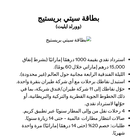
(OPENS IN A NEW TAB)
بطاقة سيتي بريستيج
(وورلد ايليت)
(opens in a new tab)
استرداد نقدي بقيمة 1000 درهمًا إماراتيًا (بشرط إنفاق
15,000 درهم إماراتي خلال 60 يومًا).
الليلة الفندقية الرابعة مجانية حول العالم (غير محدودة).
استبدل نقاطك برحلات مع أي شركة طيران بنقرة واحدة.
حوّل نقاطك إلى 11 شركة طيران/فندق شريكة، بما في
ذلك الخطوط الجوية القطرية والتركية والبريطانية، أو
حوّلها لاسترداد نقدي.
4 رحلات نقل من وإلى المطار سنويًا عبر تطبيق كريم.
صالات انتظار مطارات عالمية - حتى 14 زيارة سنويًا.
طلبات: خصم 20% (حتى 14 درهمًا إماراتيًا) مرة واحدة
شهريًا.