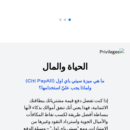
الحياة والمال
ما هي ميزة سيتي باي اول (Citi PayAll)
ولماذا يجب عليّ استخدامها؟
إذا كنت تفضل دفع قيمة مشترياتك ببطاقتك
الائتمانية، فهذا يعني أنك تنفق أموالك بذكاء لأنها
ببساطة أفضل طريقة لكسب نقاط المكافآت
والأميال الجوية واسترداد النقود وغيرها من
الامتيازات. ومع "سيتي باي اول" – وسيلة الدفع