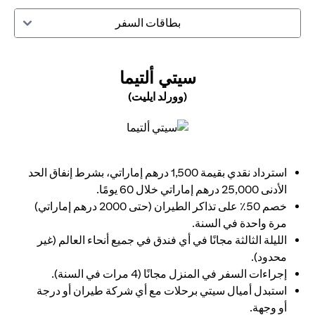
بطاقات السفر
(OPENS IN A NEW TAB)
سيتي ألتيما
(وورلد ايليت)
(opens in a new tab)
استرداد نقدي بقيمة 1,500 درهم إماراتي، بشرط إنفاق الحد
الأدنى 25,000 درهم إماراتي خلال 60 يومًا.
خصم 50٪ على تذاكر الطيران (حتى 2000 درهم إماراتي)
مرة واحدة في السنة.
الليلة الثالثة مجانًا في أي فندق في جميع أنحاء العالم (غير
محدود).
إجراءات السفر في المنزل مجانًا (4 مرات في السنة).
استبدل أميال سيتي برحلات مع أي شركة طيران أو درجة
أو وجهة.