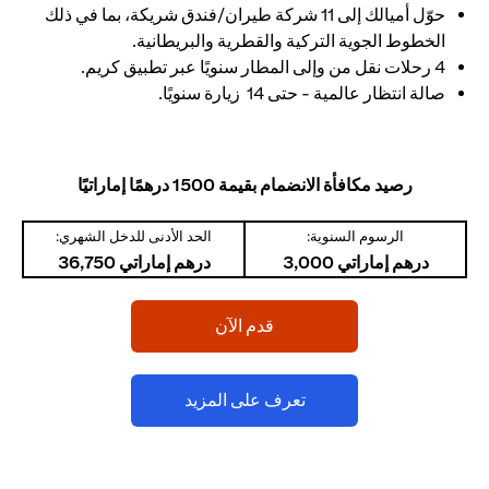
حوّل أميالك إلى 11 شركة طيران/فندق شريكة، بما في ذلك
الخطوط الجوية التركية والقطرية والبريطانية.
4 رحلات نقل من وإلى المطار سنويًا عبر تطبيق كريم.
صالة انتظار عالمية - حتى 14 زيارة سنويًا.
رصيد مكافأة الانضمام بقيمة 1500 درهمًا إماراتيًا
الرسوم السنوية:
الحد الأدنى للدخل الشهري:
درهم إماراتي 3,000
درهم إماراتي 36,750
(opens in a new tab)
قدم الآن
(opens in a new tab)
تعرف على المزيد