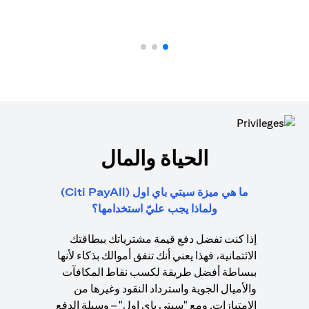
الحياة والمال
ما هي ميزة سيتي باي اول (Citi PayAll)
ولماذا يجب عليّ استخدامها؟
إذا كنت تفضل دفع قيمة مشترياتك ببطاقتك
الائتمانية، فهذا يعني أنك تنفق أموالك بذكاء لأنها
ببساطة أفضل طريقة لكسب نقاط المكافآت
والأميال الجوية واسترداد النقود وغيرها من
الامتيازات. ومع "سيتي باي اول" – وسيلة الدفع