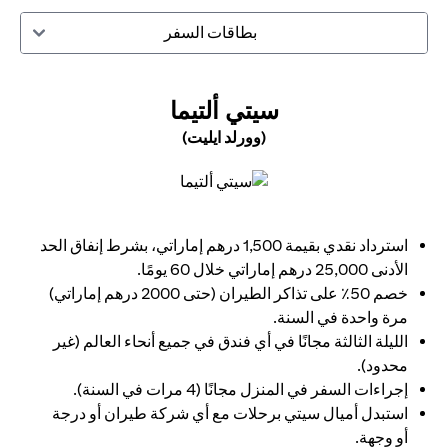
بطاقات السفر
(OPENS IN A NEW TAB)
سيتي ألتيما
(وورلد ايليت)
(opens in a new tab)
استرداد نقدي بقيمة 1,500 درهم إماراتي، بشرط إنفاق الحد
الأدنى 25,000 درهم إماراتي خلال 60 يومًا.
خصم 50٪ على تذاكر الطيران (حتى 2000 درهم إماراتي)
مرة واحدة في السنة.
الليلة الثالثة مجانًا في أي فندق في جميع أنحاء العالم (غير
محدود).
إجراءات السفر في المنزل مجانًا (4 مرات في السنة).
استبدل أميال سيتي برحلات مع أي شركة طيران أو درجة
أو وجهة.