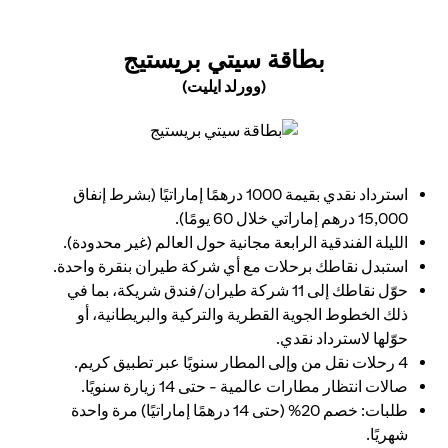
(OPENS IN A NEW TAB)
بطاقة سيتي بريستيج
(وورلد ايليت)
(opens in a new tab)
استرداد نقدي بقيمة 1000 درهمًا إماراتيًا (بشرط إنفاق
15,000 درهم إماراتي خلال 60 يومًا).
الليلة الفندقية الرابعة مجانية حول العالم (غير محدودة).
استبدل نقاطك برحلات مع أي شركة طيران بنقرة واحدة.
حوّل نقاطك إلى 11 شركة طيران/فندق شريكة، بما في
ذلك الخطوط الجوية القطرية والتركية والبريطانية، أو
حوّلها لاسترداد نقدي.
4 رحلات نقل من وإلى المطار سنويًا عبر تطبيق كريم.
صالات انتظار مطارات عالمية - حتى 14 زيارة سنويًا.
طلبات: خصم 20% (حتى 14 درهمًا إماراتيًا) مرة واحدة
شهريًا.