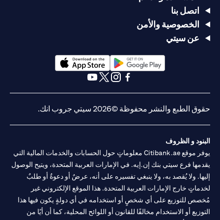
اتصل بنا
الخصوصية والأمن
عن سيتي
(opens in a new tab)
(opens in a new tab)
(opens in a new tab)
(opens in a new tab)
(opens in a new tab)
(opens in a new tab)
حقوق الطبع والنشر محفوظة ©2026 سيتي جروب انك.
البنود و الظروف
يوفر موقع Citibank.ae معلوماتٍ حول الحسابات والخدمات المالية التي
يقدمها فرع سيتي بنك إن.إيه. في الإمارات العربية المتحدة، ويتيح الوصول
إليها. ولا يُقصد به، ولا ينبغي تفسيره على أنه، عرضٌ أو دعوةٌ أو طلبٌ
لخدماتٍ خارج الإمارات العربية المتحدة. هذا الموقع الإلكتروني غير
مُخصص للتوزيع على أي شخصٍ أو استخدامه في أي دولةٍ يكون فيها هذا
التوزيع أو الاستخدام مخالفًا للقانون أو اللوائح المحلية، كما أن أيًا من