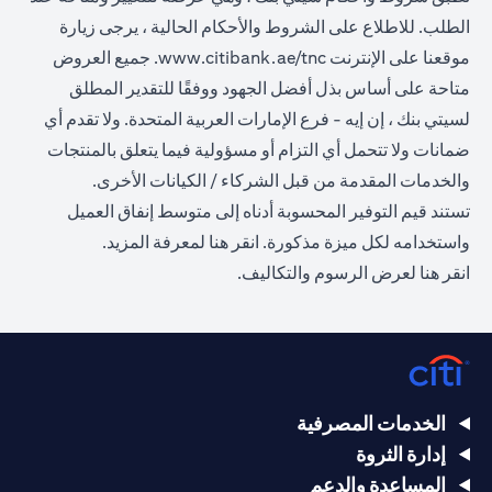
الطلب. للاطلاع على الشروط والأحكام الحالية ، يرجى زيارة
(opens in a new tab)
موقعنا على الإنترنت
www.citibank.ae/tnc
. جميع العروض
متاحة على أساس بذل أفضل الجهود ووفقًا للتقدير المطلق
لسيتي بنك ، إن إيه - فرع الإمارات العربية المتحدة. ولا تقدم أي
ضمانات ولا تتحمل أي التزام أو مسؤولية فيما يتعلق بالمنتجات
والخدمات المقدمة من قبل الشركاء / الكيانات الأخرى.
تستند قيم التوفير المحسوبة أدناه إلى متوسط إنفاق العميل
(opens in a new tab)
واستخدامه لكل ميزة مذكورة.
انقر هنا
لمعرفة المزيد.
(opens in a new tab)
انقر
هنا
لعرض الرسوم والتكاليف.
الخدمات المصرفية
إدارة الثروة
المساعدة والدعم