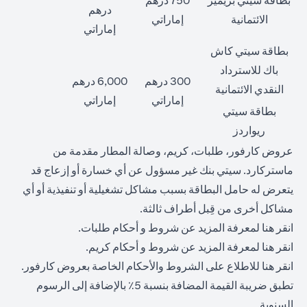
بطاقة سيتي بريمير
750 درهم
درهم
الائتمانية
إماراتي
إماراتي
بطاقة سيتي كاش
باك للاسترداد
300 درهم
6,000 درهم
النقدي الائتمانية
إماراتي
إماراتي
بطاقة سيتي
ريواردز
عروض كارفور، طلبات، كريم، وصالة المطار مقدمة من
ماستركارد. سيتي بنك غير مسؤول عن أي خسارة أو إزعاج قد
يتعرض له حامل البطاقة بسبب مشاكل تشغيلية أو تنفيذية أو أي
مشاكل أخرى من قِبل أطراف ثالثة.
(opens in a new tab)
انقر
هنا
لمعرفة المزيد عن شروط و أحكام طلبات.
(opens in a new tab)
انقر
هنا
لمعرفة المزيد عن شروط و أحكام كريم.
(opens in a new tab)
انقر
هنا
للاطلاع على الشروط والأحكام الخاصة بعروض كارفور.
تطبق ضريبة القيمة المضافة بنسبة 5٪ بالإضافة إلى الرسوم
السنوية.