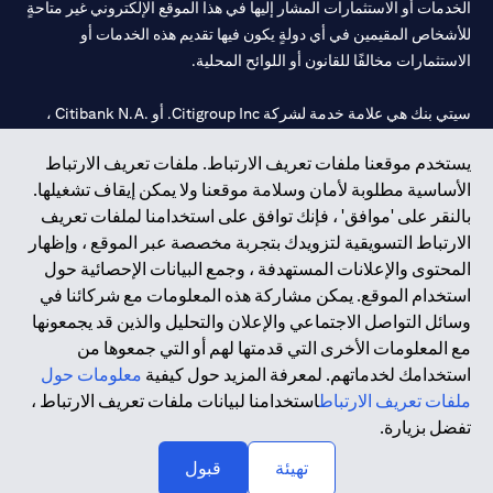
الخدمات أو الاستثمارات المشار إليها في هذا الموقع الإلكتروني غير متاحةٍ
للأشخاص المقيمين في أي دولةٍ يكون فيها تقديم هذه الخدمات أو
الاستثمارات مخالفًا للقانون أو اللوائح المحلية.
سيتي بنك هي علامة خدمة لشركة Citigroup Inc. أو .Citibank N.A ،
مستخدمة ومسجلة في جميع أنحاء العالم.
يستخدم موقعنا ملفات تعريف الارتباط. ملفات تعريف الارتباط
الأساسية مطلوبة لأمان وسلامة موقعنا ولا يمكن إيقاف تشغيلها.
سيتي بنك إن. إيه. الإمارات مسجل لدى مصرف الإمارات المركزي تحت
بالنقر على 'موافق' ، فإنك توافق على استخدامنا لملفات تعريف
أرقام التراخيص 202563 لفرع الوصل في دبي، 531989 لفرع مول
الارتباط التسويقية لتزويدك بتجربة مخصصة عبر الموقع ، وإظهار
الإمارات في دبي، و
CN-1002019
لفرع أبوظبي. هاتف: 4000 311 04.
المحتوى والإعلانات المستهدفة ، وجمع البيانات الإحصائية حول
فرع سيتي بنك إن إيه - الإمارات العربية المتحدة مرخص من مصرف
استخدام الموقع. يمكن مشاركة هذه المعلومات مع شركائنا في
الإمارات العربية المتحدة المركزي كفرع لبنك أجنبي.
وسائل التواصل الاجتماعي والإعلان والتحليل والذين قد يجمعونها
سيتي بنك إن إيه الإمارات العربية المتحدة مرخص من هيئة الأوراق المالية
مع المعلومات الأخرى التي قدمتها لهم أو التي جمعوها من
والسلع في الإمارات العربية المتحدة ("SCA") للقيام بالنشاط المالي لـ أ)
استخدامك لخدماتهم. لمعرفة المزيد حول كيفية
معلومات حول
الاستشارات المالية والتعريف والترويج بموجب ترخيص رقم
ملفات تعريف الارتباط
استخدامنا لبيانات ملفات تعريف الارتباط ،
20200000097 ب) وسيط تداول في الأسواق الدولية بموجب ترخيص
تفضل بزيارة.
رقم 20200000198 ج) إدارة المحافظ بموجب ترخيص رقم
20200000240 د) الحفظ بموجب ترخيص رقم 602003.
تهيئة
قبول
حقوق الطبع والنشر محفوظة ©2026 سيتي جروب انك.