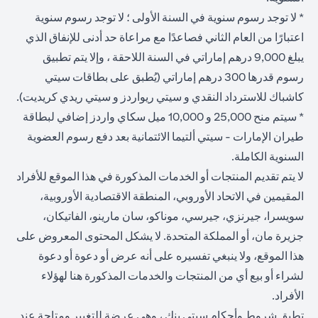
* لا توجد رسوم سنوية في السنة الأولى ؛ لا توجد رسوم سنوية
اعتبارًا من العام الثاني فصاعدًا مع مراعاة حد أدنى للإنفاق الذي
يبلغ 9,000 درهم إماراتي في السنة اللاحقة ، وإلا يتم تطبيق
رسوم قدرها 300 درهم إماراتي (يُطبق على بطاقات سيتي
كاشباك للاسترداد النقدي و سيتي ريواردز و سيتي ريدي كريديت).
* سيتم منح 25,000 و 10,000 ميل سكاي واردز إضافي لبطاقة
طيران الإمارات - سيتي ألتيما الائتمانية بعد دفع رسوم العضوية
السنوية الكاملة.
لا يتم تقديم المنتجات أو الخدمات المذكورة في هذا الموقع للأفراد
المقيمين في الاتحاد الأوروبي، المنطقة الاقتصادية الأوروبية،
سويسرا، جيرنزي، جيرسي، موناكو، سان مارينو، الفاتيكان،
جزيرة مان، أو المملكة المتحدة. لا يشكل المحتوى المعروض على
هذا الموقع، ولا ينبغي تفسيره على أنه عرض أو دعوة أو دعوة
لشراء أو بيع أي من المنتجات والخدمات المذكورة هنا لهؤلاء
الأفراد.
تطبق شروط وأحكام سيتي بنك ، وهي عرضة للتغيير ومتاحة عند