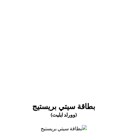
(opens in a new tab)
(OPENS IN A NEW TAB)
بطاقة سيتي بريستيج
(وورلد ايليت)
(opens in a new tab)