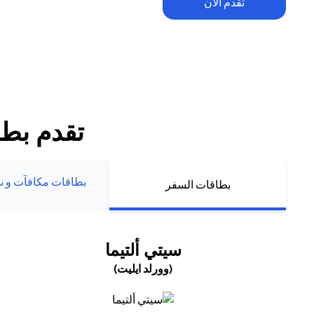
تقدم الآن
تطبق الشروط والأحكام. يخضع الاسترداد النقدي ضمن العرض الترحيبي للح
للإنفاق والرسوم السنوية (إن وجدت). يُمنح الاسترداد النقدي حصراً لعملاء ب
الجدد الذين يقومون بتقديم طلبهم أو تعبئة بياناتهم مباشرة عبر موقع سيتي 
تقدم بطل
بطاقات مكافآت و نم
بطاقات السفر
(OPENS IN A NEW TAB)
سيتي ألتيما
(وورلد ايليت)