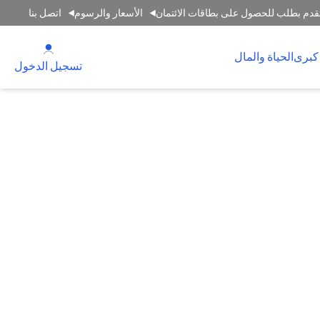
قدم بطلب للحصول على بطاقات الائتمان
الأسعار والرسوم
اتصل بنا
(opens in a new tab)
كبرى
الحياة والمال
(opens in a new tab)
تسجيل الدخول