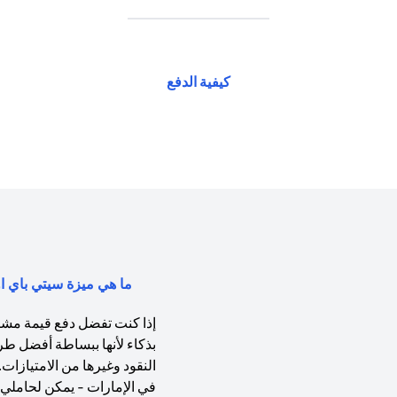
(opens in a new tab)
كيفية الدفع
ما هي ميزة سيتي باي اول (Citi PayAll) ولماذا يجب عليّ 
إذا كنت تفضل دفع قيمة مشتري
بذكاء لأنها ببساطة أفضل طر
النقود وغيرها من الامتيازات
في الإمارات - يمكن لحاملي ب