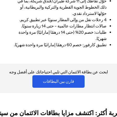
حوّل نقاطك إلى 11 شركة طيران/فندق شريكة، بما في
ذلك الخطوط الجوية القطرية والتركية والبريطانية، أو
حوّلها لاسترداد نقدي.
4 رحلات نقل من وإلى المطار سنويًا عبر تطبيق كريم.
صالات انتظار مطارات عالمية - حتى 14 زيارة سنويًا.
طلبات: خصم 20% (حتى 14 درهمًا إماراتيًا) مرة واحدة
شهريًا.
تطبيق كارفور: خصم 60 درهمًا إماراتيًا مرة واحدة شهريًا.
ابحث عن بطاقة الائتمان التي تلبي احتياجاتك على أفضل وجه
(opens in a new tab)
قارن بين البطاقات
بة أكثر: اكتشف مزايا بطاقات الائتمان من سي