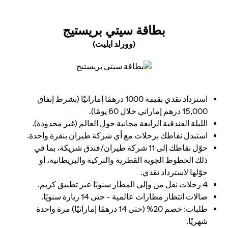
(OPENS IN A NEW TAB)
بطاقة سيتي بريستيج
(وورلد ايليت)
(opens in a new tab)
استرداد نقدي بقيمة 1000 درهمًا إماراتيًا (بشرط إنفاق
15,000 درهم إماراتي خلال 60 يومًا).
الليلة الفندقية الرابعة مجانية حول العالم (غير محدودة).
استبدل نقاطك برحلات مع أي شركة طيران بنقرة واحدة.
حوّل نقاطك إلى 11 شركة طيران/فندق شريكة، بما في
ذلك الخطوط الجوية القطرية والتركية والبريطانية، أو
حوّلها لاسترداد نقدي.
4 رحلات نقل من وإلى المطار سنويًا عبر تطبيق كريم.
صالات انتظار مطارات عالمية - حتى 14 زيارة سنويًا.
طلبات: خصم 20% (حتى 14 درهمًا إماراتيًا) مرة واحدة
شهريًا.