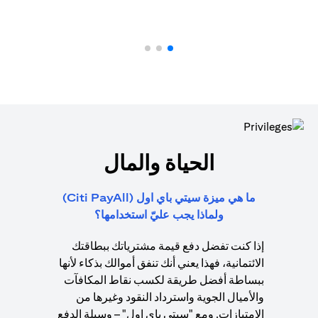
الحياة والمال
ما هي ميزة سيتي باي اول (Citi PayAll)
ولماذا يجب عليّ استخدامها؟
إذا كنت تفضل دفع قيمة مشترياتك ببطاقتك
الائتمانية، فهذا يعني أنك تنفق أموالك بذكاء لأنها
ببساطة أفضل طريقة لكسب نقاط المكافآت
والأميال الجوية واسترداد النقود وغيرها من
الامتيازات. ومع "سيتي باي اول" – وسيلة الدفع