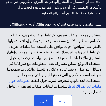
الخدمات أو الاستثمارات المشار إليها في هذا الموقع الإلكتروني غير متاحةٍ
للأشخاص المقيمين في أي دولةٍ يكون فيها تقديم هذه الخدمات أو
الاستثمارات مخالفًا للقانون أو اللوائح المحلية.
سيتي بنك هي علامة خدمة لشركة Citigroup Inc. أو .Citibank N.A ،
مستخدمة ومسجلة في جميع أنحاء العالم.
يستخدم موقعنا ملفات تعريف الارتباط. ملفات تعريف الارتباط
الأساسية مطلوبة لأمان وسلامة موقعنا ولا يمكن إيقاف تشغيلها.
سيتي بنك إن. إيه. الإمارات مسجل لدى مصرف الإمارات المركزي تحت
بالنقر على 'موافق' ، فإنك توافق على استخدامنا لملفات تعريف
أرقام التراخيص 202563 لفرع الوصل في دبي، 531989 لفرع مول
الارتباط التسويقية لتزويدك بتجربة مخصصة عبر الموقع ، وإظهار
الإمارات في دبي، و
CN-1002019
لفرع أبوظبي. هاتف: 4000 311 04.
المحتوى والإعلانات المستهدفة ، وجمع البيانات الإحصائية حول
فرع سيتي بنك إن إيه - الإمارات العربية المتحدة مرخص من مصرف
استخدام الموقع. يمكن مشاركة هذه المعلومات مع شركائنا في
الإمارات العربية المتحدة المركزي كفرع لبنك أجنبي.
وسائل التواصل الاجتماعي والإعلان والتحليل والذين قد يجمعونها
سيتي بنك إن إيه الإمارات العربية المتحدة مرخص من هيئة الأوراق المالية
مع المعلومات الأخرى التي قدمتها لهم أو التي جمعوها من
والسلع في الإمارات العربية المتحدة ("SCA") للقيام بالنشاط المالي لـ أ)
استخدامك لخدماتهم. لمعرفة المزيد حول كيفية
معلومات حول
الاستشارات المالية والتعريف والترويج بموجب ترخيص رقم
ملفات تعريف الارتباط
استخدامنا لبيانات ملفات تعريف الارتباط ،
20200000097 ب) وسيط تداول في الأسواق الدولية بموجب ترخيص
تفضل بزيارة.
رقم 20200000198 ج) إدارة المحافظ بموجب ترخيص رقم
20200000240 د) الحفظ بموجب ترخيص رقم 602003.
تهيئة
قبول
حقوق الطبع والنشر محفوظة ©2026 سيتي جروب انك.