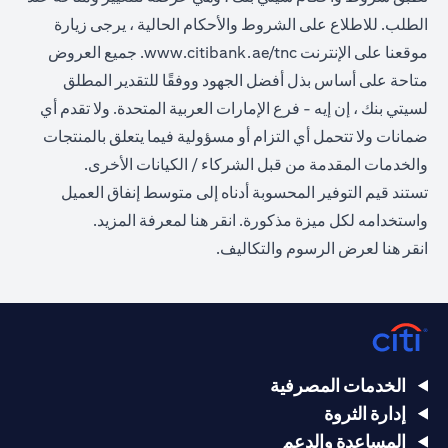
الطلب. للاطلاع على الشروط والأحكام الحالية ، يرجى زيارة
(opens in a new tab)
موقعنا على الإنترنت
www.citibank.ae/tnc
. جميع العروض
متاحة على أساس بذل أفضل الجهود ووفقًا للتقدير المطلق
لسيتي بنك ، إن إيه - فرع الإمارات العربية المتحدة. ولا تقدم أي
ضمانات ولا تتحمل أي التزام أو مسؤولية فيما يتعلق بالمنتجات
والخدمات المقدمة من قبل الشركاء / الكيانات الأخرى.
تستند قيم التوفير المحسوبة أدناه إلى متوسط إنفاق العميل
(opens in a new tab)
واستخدامه لكل ميزة مذكورة.
انقر هنا
لمعرفة المزيد.
(opens in a new tab)
انقر
هنا
لعرض الرسوم والتكاليف.
الخدمات المصرفية
إدارة الثروة
المساعدة والدعم