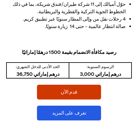
حوّل أميالك إلى 11 شركة طيران/فندق شريكة، بما في ذلك
الخطوط الجوية التركية والقطرية والبريطانية.
4 رحلات نقل من وإلى المطار سنويًا عبر تطبيق كريم.
صالة انتظار عالمية - حتى 14 زيارة سنويًا.
رصيد مكافأة الانضمام بقيمة 1500 درهمًا إماراتيًا
الرسوم السنوية:
الحد الأدنى للدخل الشهري:
درهم إماراتي 3,000
درهم إماراتي 36,750
(opens in a new tab)
قدم الآن
(opens in a new tab)
تعرف على المزيد