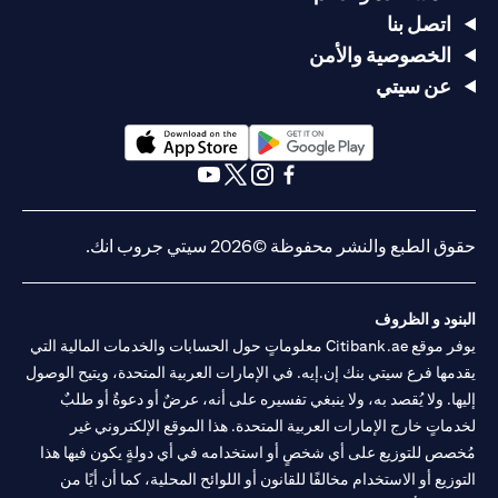
اتصل بنا
الخصوصية والأمن
عن سيتي
(opens in a new tab)
(opens in a new tab)
(opens in a new tab)
(opens in a new tab)
(opens in a new tab)
(opens in a new tab)
حقوق الطبع والنشر محفوظة ©2026 سيتي جروب انك.
البنود و الظروف
يوفر موقع Citibank.ae معلوماتٍ حول الحسابات والخدمات المالية التي
يقدمها فرع سيتي بنك إن.إيه. في الإمارات العربية المتحدة، ويتيح الوصول
إليها. ولا يُقصد به، ولا ينبغي تفسيره على أنه، عرضٌ أو دعوةٌ أو طلبٌ
لخدماتٍ خارج الإمارات العربية المتحدة. هذا الموقع الإلكتروني غير
مُخصص للتوزيع على أي شخصٍ أو استخدامه في أي دولةٍ يكون فيها هذا
التوزيع أو الاستخدام مخالفًا للقانون أو اللوائح المحلية، كما أن أيًا من