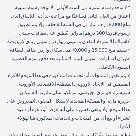
* لا توجد رسوم سنوية في السنة الأولى ؛ لا توجد رسوم سنوية
اعتبارًا من العام الثاني فصاعدًا مع مراعاة حد أدنى للإنفاق الذي
يبلغ 9,000 درهم إماراتي في السنة اللاحقة ، وإلا يتم تطبيق
رسوم قدرها 300 درهم إماراتي (يُطبق على بطاقات سيتي
كاشباك للاسترداد النقدي و سيتي ريواردز و سيتي ريدي كريديت).
* سيتم منح 25,000 و 10,000 ميل سكاي واردز إضافي لبطاقة
طيران الإمارات - سيتي ألتيما الائتمانية بعد دفع رسوم العضوية
السنوية الكاملة.
لا يتم تقديم المنتجات أو الخدمات المذكورة في هذا الموقع للأفراد
المقيمين في الاتحاد الأوروبي، المنطقة الاقتصادية الأوروبية،
سويسرا، جيرنزي، جيرسي، موناكو، سان مارينو، الفاتيكان،
جزيرة مان، أو المملكة المتحدة. لا يشكل المحتوى المعروض على
هذا الموقع، ولا ينبغي تفسيره على أنه عرض أو دعوة أو دعوة
لشراء أو بيع أي من المنتجات والخدمات المذكورة هنا لهؤلاء
الأفراد.
تطبق شروط وأحكام سيتي بنك ، وهي عرضة للتغيير ومتاحة عند