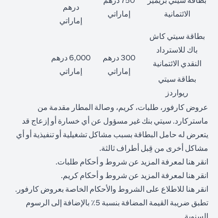
بطاقة سيتي بريمير
750 درهم
درهم
الائتمانية
إماراتي
إماراتي
بطاقة سيتي كاش
باك للاسترداد
300 درهم
6,000 درهم
النقدي الائتمانية
إماراتي
إماراتي
بطاقة سيتي
ريواردز
عروض كارفور، طلبات، كريم، وصالة المطار مقدمة من
ماستركارد. سيتي بنك غير مسؤول عن أي خسارة أو إزعاج قد
يتعرض له حامل البطاقة بسبب مشاكل تشغيلية أو تنفيذية أو أي
مشاكل أخرى من قِبل أطراف ثالثة.
(opens in a new tab)
انقر
هنا
لمعرفة المزيد عن شروط و أحكام طلبات.
(opens in a new tab)
انقر
هنا
لمعرفة المزيد عن شروط و أحكام كريم.
(opens in a new tab)
انقر
هنا
للاطلاع على الشروط والأحكام الخاصة بعروض كارفور.
تطبق ضريبة القيمة المضافة بنسبة 5٪ بالإضافة إلى الرسوم
السنوية.