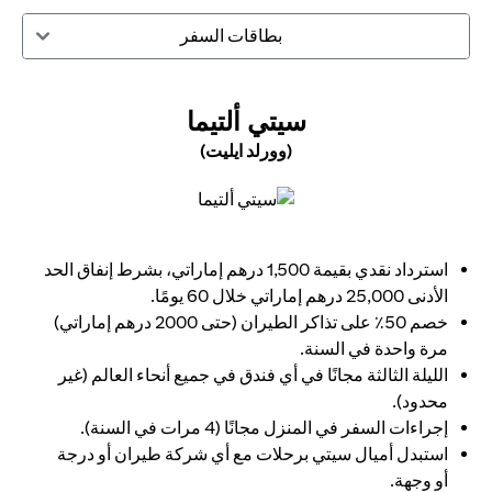
بطاقات السفر
(OPENS IN A NEW TAB)
سيتي ألتيما
(وورلد ايليت)
(opens in a new tab)
استرداد نقدي بقيمة 1,500 درهم إماراتي، بشرط إنفاق الحد
الأدنى 25,000 درهم إماراتي خلال 60 يومًا.
خصم 50٪ على تذاكر الطيران (حتى 2000 درهم إماراتي)
مرة واحدة في السنة.
الليلة الثالثة مجانًا في أي فندق في جميع أنحاء العالم (غير
محدود).
إجراءات السفر في المنزل مجانًا (4 مرات في السنة).
استبدل أميال سيتي برحلات مع أي شركة طيران أو درجة
أو وجهة.