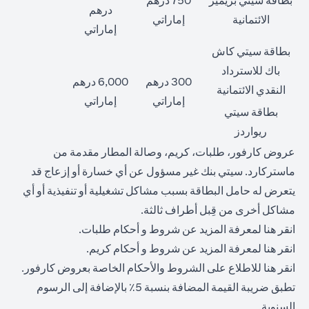
بطاقة سيتي بريمير
750 درهم
درهم
الائتمانية
إماراتي
إماراتي
بطاقة سيتي كاش
باك للاسترداد
300 درهم
6,000 درهم
النقدي الائتمانية
إماراتي
إماراتي
بطاقة سيتي
ريواردز
عروض كارفور، طلبات، كريم، وصالة المطار مقدمة من
ماستركارد. سيتي بنك غير مسؤول عن أي خسارة أو إزعاج قد
يتعرض له حامل البطاقة بسبب مشاكل تشغيلية أو تنفيذية أو أي
مشاكل أخرى من قِبل أطراف ثالثة.
(opens in a new tab)
انقر
هنا
لمعرفة المزيد عن شروط و أحكام طلبات.
(opens in a new tab)
انقر
هنا
لمعرفة المزيد عن شروط و أحكام كريم.
(opens in a new tab)
انقر
هنا
للاطلاع على الشروط والأحكام الخاصة بعروض كارفور.
تطبق ضريبة القيمة المضافة بنسبة 5٪ بالإضافة إلى الرسوم
السنوية.