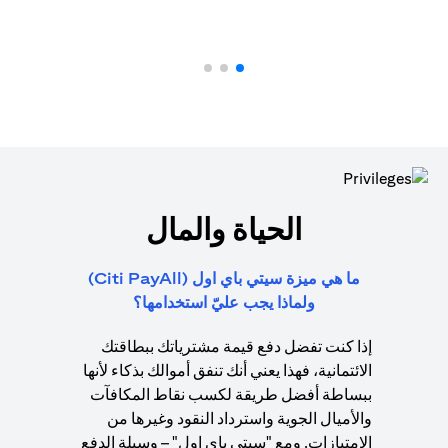
الحياة والمال
ما هي ميزة سيتي باي اول (Citi PayAll)
ولماذا يجب عليّ استخدامها؟
إذا كنت تفضل دفع قيمة مشترياتك ببطاقتك
الائتمانية، فهذا يعني أنك تنفق أموالك بذكاء لأنها
ببساطة أفضل طريقة لكسب نقاط المكافآت
والأميال الجوية واسترداد النقود وغيرها من
الامتيازات. ومع "سيتي باي اول" – وسيلة الدفع