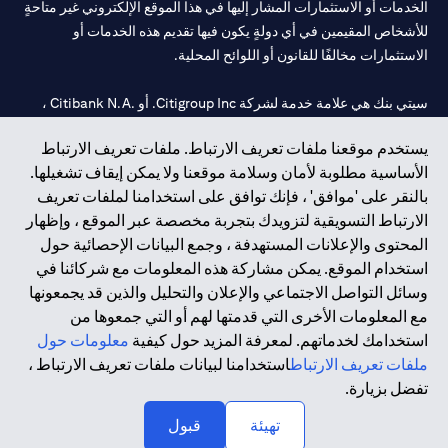
الخدمات أو الاستثمارات المشار إليها في هذا الموقع الإلكتروني غير متاحةٍ
للأشخاص المقيمين في أي دولةٍ يكون فيها تقديم هذه الخدمات أو
الاستثمارات مخالفًا للقانون أو اللوائح المحلية.
سيتي بنك هي علامة خدمة لشركة Citigroup Inc. أو .Citibank N.A ،
مستخدمة ومسجلة في جميع أنحاء العالم.
يستخدم موقعنا ملفات تعريف الارتباط. ملفات تعريف الارتباط
الأساسية مطلوبة لأمان وسلامة موقعنا ولا يمكن إيقاف تشغيلها.
سيتي بنك إن. إيه. الإمارات مسجل لدى مصرف الإمارات المركزي تحت
بالنقر على 'موافق' ، فإنك توافق على استخدامنا لملفات تعريف
أرقام التراخيص 202563 لفرع الوصل في دبي، 531989 لفرع مول
الارتباط التسويقية لتزويدك بتجربة مخصصة عبر الموقع ، وإظهار
الإمارات في دبي، و
CN-1002019
لفرع أبوظبي. هاتف: 4000 311 04.
المحتوى والإعلانات المستهدفة ، وجمع البيانات الإحصائية حول
فرع سيتي بنك إن إيه - الإمارات العربية المتحدة مرخص من مصرف
استخدام الموقع. يمكن مشاركة هذه المعلومات مع شركائنا في
الإمارات العربية المتحدة المركزي كفرع لبنك أجنبي.
وسائل التواصل الاجتماعي والإعلان والتحليل والذين قد يجمعونها
سيتي بنك إن إيه الإمارات العربية المتحدة مرخص من هيئة الأوراق المالية
مع المعلومات الأخرى التي قدمتها لهم أو التي جمعوها من
والسلع في الإمارات العربية المتحدة ("SCA") للقيام بالنشاط المالي لـ أ)
استخدامك لخدماتهم. لمعرفة المزيد حول كيفية
معلومات حول
الاستشارات المالية والتعريف والترويج بموجب ترخيص رقم
ملفات تعريف الارتباط
استخدامنا لبيانات ملفات تعريف الارتباط ،
20200000097 ب) وسيط تداول في الأسواق الدولية بموجب ترخيص
تفضل بزيارة.
رقم 20200000198 ج) إدارة المحافظ بموجب ترخيص رقم
20200000240 د) الحفظ بموجب ترخيص رقم 602003.
تهيئة
قبول
حقوق الطبع والنشر محفوظة ©2026 سيتي جروب انك.