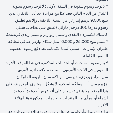
* لا توجد رسوم سنوية في السنة الأولى ؛ لا توجد رسوم سنوية
اعتبارًا من العام الثاني فصاعدًا مع مراعاة حد أدنى للإنفاق الذي
يبلغ 9,000 درهم إماراتي في السنة اللاحقة ، وإلا يتم تطبيق
رسوم قدرها 300 درهم إماراتي (يُطبق على بطاقات سيتي
كاشباك للاسترداد النقدي و سيتي ريواردز و سيتي ريدي كريديت).
* سيتم منح 25,000 و 10,000 ميل سكاي واردز إضافي لبطاقة
طيران الإمارات - سيتي ألتيما الائتمانية بعد دفع رسوم العضوية
السنوية الكاملة.
لا يتم تقديم المنتجات أو الخدمات المذكورة في هذا الموقع للأفراد
المقيمين في الاتحاد الأوروبي، المنطقة الاقتصادية الأوروبية،
سويسرا، جيرنزي، جيرسي، موناكو، سان مارينو، الفاتيكان،
جزيرة مان، أو المملكة المتحدة. لا يشكل المحتوى المعروض على
هذا الموقع، ولا ينبغي تفسيره على أنه عرض أو دعوة أو دعوة
لشراء أو بيع أي من المنتجات والخدمات المذكورة هنا لهؤلاء
الأفراد.
تطبق شروط وأحكام سيتي بنك ، وهي عرضة للتغيير ومتاحة عند