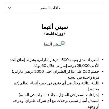
بطاقات السفر
(OPENS IN A NEW TAB)
سيتي ألتيما
(وورلد ايليت)
(opens in a new tab)
استرداد نقدي بقيمة 1,500 درهم إماراتي، بشرط إنفاق الحد
الأدنى 25,000 درهم إماراتي خلال 60 يومًا.
خصم 50٪ على تذاكر الطيران (حتى 2000 درهم إماراتي)
مرة واحدة في السنة.
الليلة الثالثة مجانًا في أي فندق في جميع أنحاء العالم (غير
محدود).
إجراءات السفر في المنزل مجانًا (4 مرات في السنة).
استبدل أميال سيتي برحلات مع أي شركة طيران أو درجة
أو وجهة.