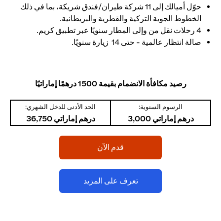
حوّل أميالك إلى 11 شركة طيران/فندق شريكة، بما في ذلك
الخطوط الجوية التركية والقطرية والبريطانية.
4 رحلات نقل من وإلى المطار سنويًا عبر تطبيق كريم.
صالة انتظار عالمية - حتى 14 زيارة سنويًا.
رصيد مكافأة الانضمام بقيمة 1500 درهمًا إماراتيًا
الرسوم السنوية:
الحد الأدنى للدخل الشهري:
درهم إماراتي 3,000
درهم إماراتي 36,750
(opens in a new tab)
قدم الآن
(opens in a new tab)
تعرف على المزيد