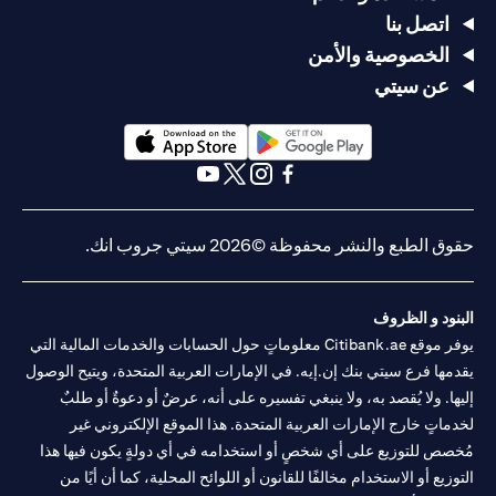
اتصل بنا
الخصوصية والأمن
عن سيتي
(opens in a new tab)
(opens in a new tab)
(opens in a new tab)
(opens in a new tab)
(opens in a new tab)
(opens in a new tab)
حقوق الطبع والنشر محفوظة ©2026 سيتي جروب انك.
البنود و الظروف
يوفر موقع Citibank.ae معلوماتٍ حول الحسابات والخدمات المالية التي
يقدمها فرع سيتي بنك إن.إيه. في الإمارات العربية المتحدة، ويتيح الوصول
إليها. ولا يُقصد به، ولا ينبغي تفسيره على أنه، عرضٌ أو دعوةٌ أو طلبٌ
لخدماتٍ خارج الإمارات العربية المتحدة. هذا الموقع الإلكتروني غير
مُخصص للتوزيع على أي شخصٍ أو استخدامه في أي دولةٍ يكون فيها هذا
التوزيع أو الاستخدام مخالفًا للقانون أو اللوائح المحلية، كما أن أيًا من