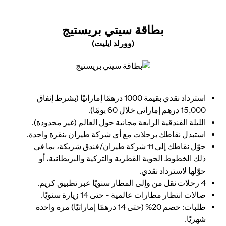
(OPENS IN A NEW TAB)
بطاقة سيتي بريستيج
(وورلد ايليت)
(opens in a new tab)
استرداد نقدي بقيمة 1000 درهمًا إماراتيًا (بشرط إنفاق
15,000 درهم إماراتي خلال 60 يومًا).
الليلة الفندقية الرابعة مجانية حول العالم (غير محدودة).
استبدل نقاطك برحلات مع أي شركة طيران بنقرة واحدة.
حوّل نقاطك إلى 11 شركة طيران/فندق شريكة، بما في
ذلك الخطوط الجوية القطرية والتركية والبريطانية، أو
حوّلها لاسترداد نقدي.
4 رحلات نقل من وإلى المطار سنويًا عبر تطبيق كريم.
صالات انتظار مطارات عالمية - حتى 14 زيارة سنويًا.
طلبات: خصم 20% (حتى 14 درهمًا إماراتيًا) مرة واحدة
شهريًا.