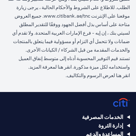
الطلب. للاطلاع على الشروط والأحكام الحالية ، يرجى زيارة
(opens in a new tab)
موقعنا على الإنترنت
www.citibank.ae/tnc
. جميع العروض
متاحة على أساس بذل أفضل الجهود ووفقًا للتقدير المطلق
لسيتي بنك ، إن إيه - فرع الإمارات العربية المتحدة. ولا تقدم أي
ضمانات ولا تتحمل أي التزام أو مسؤولية فيما يتعلق بالمنتجات
والخدمات المقدمة من قبل الشركاء / الكيانات الأخرى.
تستند قيم التوفير المحسوبة أدناه إلى متوسط إنفاق العميل
(opens in a new tab)
واستخدامه لكل ميزة مذكورة.
انقر هنا
لمعرفة المزيد.
(opens in a new tab)
انقر
هنا
لعرض الرسوم والتكاليف.
الخدمات المصرفية
إدارة الثروة
المساعدة والدعم