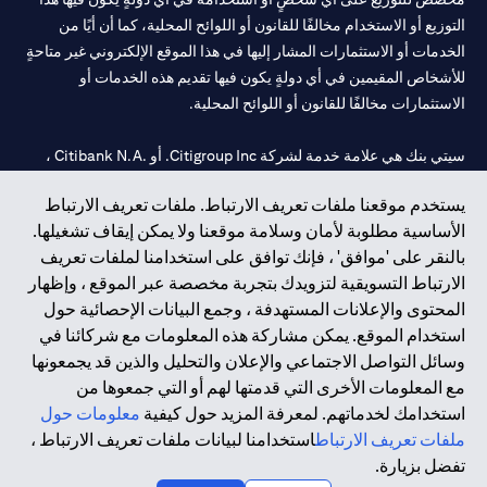
التوزيع أو الاستخدام مخالفًا للقانون أو اللوائح المحلية، كما أن أيًا من
الخدمات أو الاستثمارات المشار إليها في هذا الموقع الإلكتروني غير متاحةٍ
للأشخاص المقيمين في أي دولةٍ يكون فيها تقديم هذه الخدمات أو
الاستثمارات مخالفًا للقانون أو اللوائح المحلية.
سيتي بنك هي علامة خدمة لشركة Citigroup Inc. أو .Citibank N.A ،
مستخدمة ومسجلة في جميع أنحاء العالم.
يستخدم موقعنا ملفات تعريف الارتباط. ملفات تعريف الارتباط
الأساسية مطلوبة لأمان وسلامة موقعنا ولا يمكن إيقاف تشغيلها.
سيتي بنك إن. إيه. الإمارات مسجل لدى مصرف الإمارات المركزي تحت
بالنقر على 'موافق' ، فإنك توافق على استخدامنا لملفات تعريف
أرقام التراخيص 202563 لفرع الوصل في دبي، 531989 لفرع مول
الارتباط التسويقية لتزويدك بتجربة مخصصة عبر الموقع ، وإظهار
الإمارات في دبي، و CN-1002019 لفرع أبوظبي. هاتف: 4000 311 04.
المحتوى والإعلانات المستهدفة ، وجمع البيانات الإحصائية حول
فرع سيتي بنك إن إيه - الإمارات العربية المتحدة مرخص من مصرف
استخدام الموقع. يمكن مشاركة هذه المعلومات مع شركائنا في
الإمارات العربية المتحدة المركزي كفرع لبنك أجنبي.
وسائل التواصل الاجتماعي والإعلان والتحليل والذين قد يجمعونها
سيتي بنك إن إيه الإمارات العربية المتحدة مرخص من هيئة الأوراق المالية
مع المعلومات الأخرى التي قدمتها لهم أو التي جمعوها من
والسلع في الإمارات العربية المتحدة ("SCA") للقيام بالنشاط المالي لـ أ)
استخدامك لخدماتهم. لمعرفة المزيد حول كيفية
معلومات حول
الاستشارات المالية والتعريف والترويج بموجب ترخيص رقم
ملفات تعريف الارتباط
استخدامنا لبيانات ملفات تعريف الارتباط ،
20200000097 ب) وسيط تداول في الأسواق الدولية بموجب ترخيص
تفضل بزيارة.
رقم 20200000198 ج) إدارة المحافظ بموجب ترخيص رقم