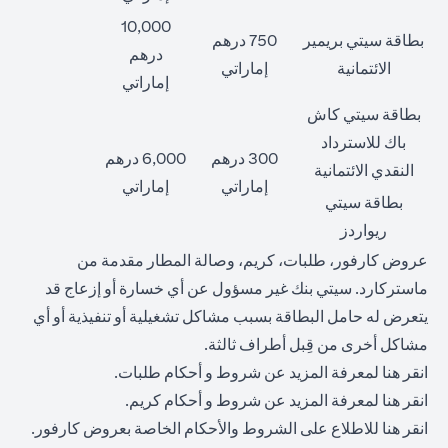
10,000
بطاقة سيتي بريمير
750 درهم
درهم
الائتمانية
إماراتي
إماراتي
بطاقة سيتي كاش
باك للاسترداد
300 درهم
6,000 درهم
النقدي الائتمانية
إماراتي
إماراتي
بطاقة سيتي
ريواردز
عروض كارفور، طلبات، كريم، وصالة المطار مقدمة من
ماستركارد. سيتي بنك غير مسؤول عن أي خسارة أو إزعاج قد
يتعرض له حامل البطاقة بسبب مشاكل تشغيلية أو تنفيذية أو أي
مشاكل أخرى من قِبل أطراف ثالثة.
opens in a new tab
انقر
هنا
لمعرفة المزيد عن شروط و أحكام طلبات.
opens in a new tab
انقر
هنا
لمعرفة المزيد عن شروط و أحكام كريم.
opens in a new tab
انقر
هنا
للاطلاع على الشروط والأحكام الخاصة بعروض كارفور.