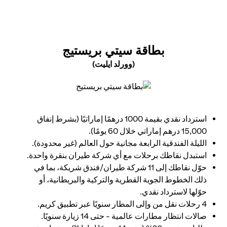
 NEW TAB
بطاقة سيتي بريستيج
(وورلد ايليت)
opens in a new tab
استرداد نقدي بقيمة 1000 درهمًا إماراتيًا (بشرط إنفاق
15,000 درهم إماراتي خلال 60 يومًا).
الليلة الفندقية الرابعة مجانية حول العالم (غير محدودة).
استبدل نقاطك برحلات مع أي شركة طيران بنقرة واحدة.
حوّل نقاطك إلى 11 شركة طيران/فندق شريكة، بما في
ذلك الخطوط الجوية القطرية والتركية والبريطانية، أو
حوّلها لاسترداد نقدي.
4 رحلات نقل من وإلى المطار سنويًا عبر تطبيق كريم.
صالات انتظار مطارات عالمية - حتى 14 زيارة سنويًا.