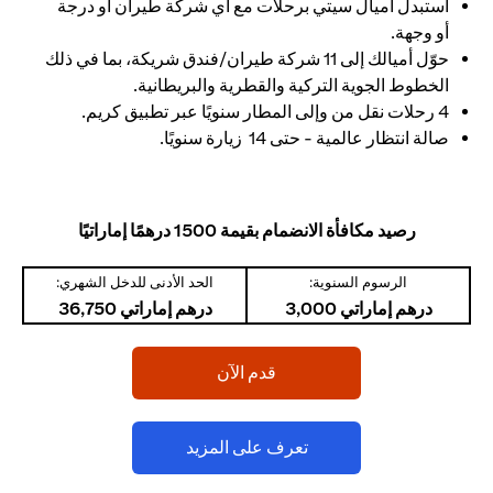
استبدل أميال سيتي برحلات مع أي شركة طيران أو درجة
أو وجهة.
حوّل أميالك إلى 11 شركة طيران/فندق شريكة، بما في ذلك
الخطوط الجوية التركية والقطرية والبريطانية.
4 رحلات نقل من وإلى المطار سنويًا عبر تطبيق كريم.
صالة انتظار عالمية - حتى 14 زيارة سنويًا.
رصيد مكافأة الانضمام بقيمة 1500 درهمًا إماراتيًا
الرسوم السنوية:
الحد الأدنى للدخل الشهري:
درهم إماراتي 3,000
درهم إماراتي 36,750
opens in a new tab
قدم الآن
opens in a new tab
تعرف على المزيد