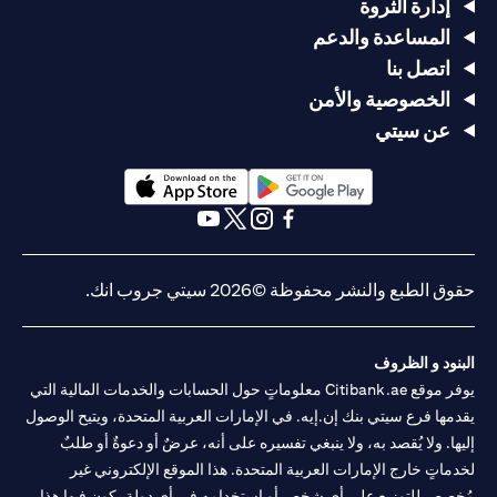
إدارة الثروة
المساعدة والدعم
اتصل بنا
الخصوصية والأمن
عن سيتي
opens in a new tab
opens in a new tab
opens in a new tab
opens in a new tab
opens in a new tab
opens in a new tab
حقوق الطبع والنشر محفوظة ©2026 سيتي جروب انك.
البنود و الظروف
يوفر موقع Citibank.ae معلوماتٍ حول الحسابات والخدمات المالية التي
يقدمها فرع سيتي بنك إن.إيه. في الإمارات العربية المتحدة، ويتيح الوصول
إليها. ولا يُقصد به، ولا ينبغي تفسيره على أنه، عرضٌ أو دعوةٌ أو طلبٌ
لخدماتٍ خارج الإمارات العربية المتحدة. هذا الموقع الإلكتروني غير
مُخصص للتوزيع على أي شخصٍ أو استخدامه في أي دولةٍ يكون فيها هذا