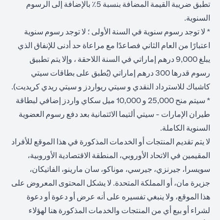
تطبق ضريبة القيمة المضافة بنسبة 5٪ بالإضافة إلى الرسوم
السنوية.
* لا توجد رسوم سنوية في السنة الأولى ؛ لا توجد رسوم سنوية
اعتبارًا من العام الثاني فصاعدًا مع مراعاة حد أدنى للإنفاق الذي
يبلغ 9,000 درهم إماراتي في السنة اللاحقة ، وإلا يتم تطبيق
رسوم قدرها 300 درهم إماراتي (يُطبق على بطاقات سيتي
كاشباك للاسترداد النقدي و سيتي ريواردز و سيتي ريدي كريديت).
* سيتم منح 25,000 و 10,000 ميل سكاي واردز إضافي لبطاقة
طيران الإمارات - سيتي ألتيما الائتمانية بعد دفع رسوم العضوية
السنوية الكاملة.
لا يتم تقديم المنتجات أو الخدمات المذكورة في هذا الموقع للأفراد
المقيمين في الاتحاد الأوروبي، المنطقة الاقتصادية الأوروبية،
سويسرا، جيرنزي، جيرسي، موناكو، سان مارينو، الفاتيكان،
جزيرة مان، أو المملكة المتحدة. لا يشكل المحتوى المعروض على
هذا الموقع، ولا ينبغي تفسيره على أنه عرض أو دعوة أو دعوة
لشراء أو بيع أي من المنتجات والخدمات المذكورة هنا لهؤلاء