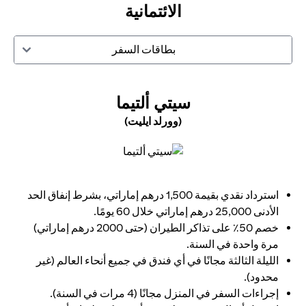
الائتمانية
بطاقات السفر
N A NEW TAB
سيتي ألتيما
(وورلد ايليت)
opens in a new tab
استرداد نقدي بقيمة 1,500 درهم إماراتي، بشرط إنفاق الحد
الأدنى 25,000 درهم إماراتي خلال 60 يومًا.
خصم 50٪ على تذاكر الطيران (حتى 2000 درهم إماراتي)
مرة واحدة في السنة.
الليلة الثالثة مجانًا في أي فندق في جميع أنحاء العالم (غير
محدود).
إجراءات السفر في المنزل مجانًا (4 مرات في السنة).