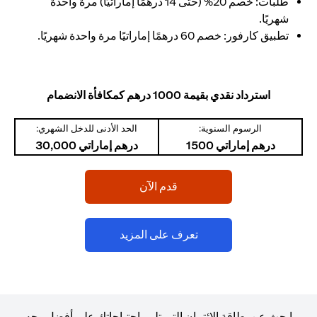
طلبات: خصم 20% (حتى 14 درهمًا إماراتيًا) مرة واحدة
شهريًا.
تطبيق كارفور: خصم 60 درهمًا إماراتيًا مرة واحدة شهريًا.
استرداد نقدي بقيمة 1000 درهم كمكافأة الانضمام
الرسوم السنوية:
الحد الأدنى للدخل الشهري:
درهم إماراتي 1500
درهم إماراتي 30,000
opens in a new tab
قدم الآن
opens in a new tab
تعرف على المزيد
ابحث عن بطاقة الائتمان التي تلبي احتياجاتك على أفضل وجه