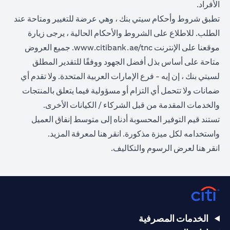
الأفراد.
تطبق شروط وأحكام سيتي بنك ، وهي عرضة للتغيير ومتاحة عند
الطلب. للاطلاع على الشروط والأحكام الحالية ، يرجى زيارة
opens in a new tab
موقعنا على الإنترنت
www.citibank.ae/tnc
. جميع العروض
متاحة على أساس بذل أفضل الجهود ووفقًا للتقدير المطلق
لسيتي بنك ، إن إيه - فرع الإمارات العربية المتحدة. ولا تقدم أي
ضمانات ولا تتحمل أي التزام أو مسؤولية فيما يتعلق بالمنتجات
والخدمات المقدمة من قبل الشركاء / الكيانات الأخرى.
تستند قيم التوفير المحسوبة أدناه إلى متوسط إنفاق العميل
opens in a new tab
واستخدامه لكل ميزة مذكورة.
انقر هنا
لمعرفة المزيد.
opens in a new tab
انقر
هنا
لعرض الرسوم والتكاليف.
الخدمات المصرفية