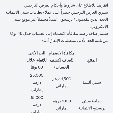
opens in a new tab
انقر هنا
للاطلاع على شروط وأحكام العرض الترحيبي
يسري العرض الترحيبي حصراً على عملاء بطاقات سيتي الائتمانية
الجدد الذين يتقدمون / يرشحون عميلاً محتملاً عبر موقع سيتي
الإلكتروني.
سيتم إضافة رصيد مكافأة الانضمام إلى الحساب خلال 45 يومًا
من تلبية الحد الأدنى لمتطلبات الإنفاق أدناه:
مكافأة الانضمام
الحد الأدنى
المنتج
(تُضاف لكشف
للإنفاق خلال
الحساب)
60 يومًا
25,000
1,500 درهم
سيتي ألتيما
درهم
إماراتي
إماراتي
15,000
بطاقة سيتي
1000 درهم
درهم
بريستيج الائتمانية
إماراتي
إماراتي