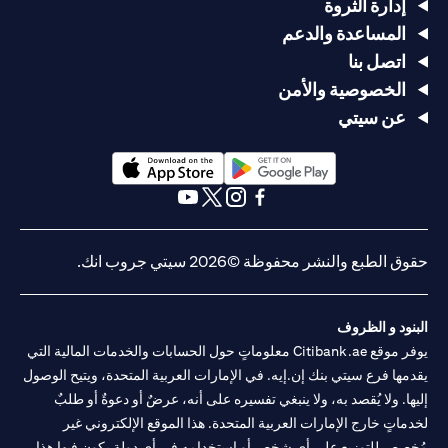
إدارة الثروة
المساعدة والدعم
اتصل بنا
الخصوصية والأمن
عن سيتي
opens in a new tab
opens in a new tab
opens in a new tab
opens in a new tab
opens in a new tab
opens in a new tab
حقوق الطبع والنشر محفوظة ©2026 سيتي جروب انك.
البنود و الظروف
يوفر موقع Citibank.ae معلوماتٍ حول الحسابات والخدمات المالية التي
يقدمها فرع سيتي بنك إن.إيه. في الإمارات العربية المتحدة، ويتيح الوصول
إليها. ولا يُقصد به، ولا ينبغي تفسيره على أنه، عرضٌ أو دعوةٌ أو طلبٌ
لخدماتٍ خارج الإمارات العربية المتحدة. هذا الموقع الإلكتروني غير
مُخصص للتوزيع على أي شخصٍ أو استخدامه في أي دولةٍ يكون فيها هذا