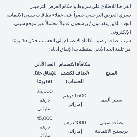
opens in a new tab
انقر هنا
للاطلاع على شروط وأحكام العرض الترحيبي
يسري العرض الترحيبي حصراً على عملاء بطاقات سيتي الائتمانية
الجدد الذين يتقدمون / يرشحون عميلاً محتملاً عبر موقع سيتي
الإلكتروني.
سيتم إضافة رصيد مكافأة الانضمام إلى الحساب خلال 45 يومًا
من تلبية الحد الأدنى لمتطلبات الإنفاق أدناه:
مكافأة الانضمام
الحد الأدنى
المنتج
(تُضاف لكشف
للإنفاق خلال
الحساب)
60 يومًا
25,000
1,500 درهم
سيتي ألتيما
درهم
إماراتي
إماراتي
15,000
بطاقة سيتي
1000 درهم
درهم
بريستيج الائتمانية
إماراتي
إماراتي