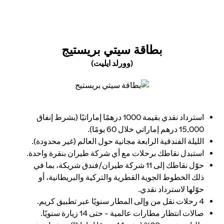
 NEW TAB
بطاقة سيتي بريستيج
(وورلد ايليت)
opens in a new tab
استرداد نقدي بقيمة 1000 درهمًا إماراتيًا (بشرط إنفاق
15,000 درهم إماراتي خلال 60 يومًا).
الليلة الفندقية الرابعة مجانية حول العالم (غير محدودة).
استبدل نقاطك برحلات مع أي شركة طيران بنقرة واحدة.
حوّل نقاطك إلى 11 شركة طيران/فندق شريكة، بما في
ذلك الخطوط الجوية القطرية والتركية والبريطانية، أو
حوّلها لاسترداد نقدي.
4 رحلات نقل من وإلى المطار سنويًا عبر تطبيق كريم.
صالات انتظار مطارات عالمية - حتى 14 زيارة سنويًا.