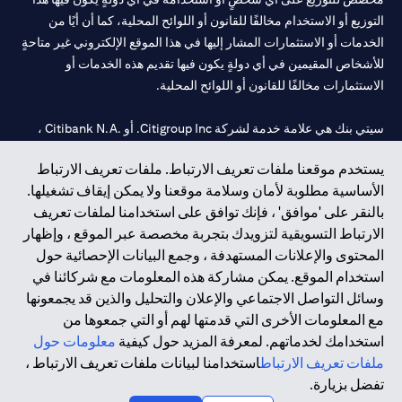
التوزيع أو الاستخدام مخالفًا للقانون أو اللوائح المحلية، كما أن أيًا من
الخدمات أو الاستثمارات المشار إليها في هذا الموقع الإلكتروني غير متاحةٍ
للأشخاص المقيمين في أي دولةٍ يكون فيها تقديم هذه الخدمات أو
الاستثمارات مخالفًا للقانون أو اللوائح المحلية.
سيتي بنك هي علامة خدمة لشركة Citigroup Inc. أو .Citibank N.A ،
مستخدمة ومسجلة في جميع أنحاء العالم.
يستخدم موقعنا ملفات تعريف الارتباط. ملفات تعريف الارتباط
الأساسية مطلوبة لأمان وسلامة موقعنا ولا يمكن إيقاف تشغيلها.
سيتي بنك إن. إيه. الإمارات مسجل لدى مصرف الإمارات المركزي تحت
بالنقر على 'موافق' ، فإنك توافق على استخدامنا لملفات تعريف
أرقام التراخيص 202563 لفرع الوصل في دبي، 531989 لفرع مول
الارتباط التسويقية لتزويدك بتجربة مخصصة عبر الموقع ، وإظهار
الإمارات في دبي، و CN-1002019 لفرع أبوظبي. هاتف: 4000 311 04.
المحتوى والإعلانات المستهدفة ، وجمع البيانات الإحصائية حول
فرع سيتي بنك إن إيه - الإمارات العربية المتحدة مرخص من مصرف
استخدام الموقع. يمكن مشاركة هذه المعلومات مع شركائنا في
الإمارات العربية المتحدة المركزي كفرع لبنك أجنبي.
وسائل التواصل الاجتماعي والإعلان والتحليل والذين قد يجمعونها
سيتي بنك إن إيه الإمارات العربية المتحدة مرخص من هيئة الأوراق المالية
مع المعلومات الأخرى التي قدمتها لهم أو التي جمعوها من
والسلع في الإمارات العربية المتحدة ("SCA") للقيام بالنشاط المالي لـ أ)
استخدامك لخدماتهم. لمعرفة المزيد حول كيفية
معلومات حول
الاستشارات المالية والتعريف والترويج بموجب ترخيص رقم
ملفات تعريف الارتباط
استخدامنا لبيانات ملفات تعريف الارتباط ،
20200000097 ب) وسيط تداول في الأسواق الدولية بموجب ترخيص
تفضل بزيارة.
رقم 20200000198 ج) إدارة المحافظ بموجب ترخيص رقم