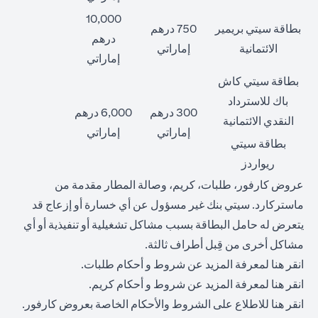
10,000
بطاقة سيتي بريمير
750 درهم
درهم
الائتمانية
إماراتي
إماراتي
بطاقة سيتي كاش
باك للاسترداد
300 درهم
6,000 درهم
النقدي الائتمانية
إماراتي
إماراتي
بطاقة سيتي
ريواردز
عروض كارفور، طلبات، كريم، وصالة المطار مقدمة من
ماستركارد. سيتي بنك غير مسؤول عن أي خسارة أو إزعاج قد
يتعرض له حامل البطاقة بسبب مشاكل تشغيلية أو تنفيذية أو أي
مشاكل أخرى من قِبل أطراف ثالثة.
opens in a new tab
انقر
هنا
لمعرفة المزيد عن شروط و أحكام طلبات.
opens in a new tab
انقر
هنا
لمعرفة المزيد عن شروط و أحكام كريم.
opens in a new tab
انقر
هنا
للاطلاع على الشروط والأحكام الخاصة بعروض كارفور.