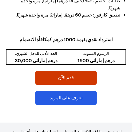
طلبات: خصم 20% (حتى 14 درهمًا إماراتيًا) مرة واحدة
شهريًا.
تطبيق كارفور: خصم 60 درهمًا إماراتيًا مرة واحدة شهريًا.
استرداد نقدي بقيمة 1000 درهم كمكافأة الانضمام
الرسوم السنوية:
الحد الأدنى للدخل الشهري:
درهم إماراتي 1500
درهم إماراتي 30,000
opens in a new tab
قدم الآن
opens in a new tab
تعرف على المزيد
ابحث عن بطاقة الائتمان التي تلبي احتياجاتك على أفضل وجه