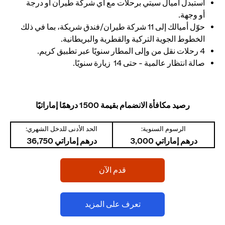
استبدل أميال سيتي برحلات مع أي شركة طيران أو درجة
أو وجهة.
حوّل أميالك إلى 11 شركة طيران/فندق شريكة، بما في ذلك
الخطوط الجوية التركية والقطرية والبريطانية.
4 رحلات نقل من وإلى المطار سنويًا عبر تطبيق كريم.
صالة انتظار عالمية - حتى 14 زيارة سنويًا.
رصيد مكافأة الانضمام بقيمة 1500 درهمًا إماراتيًا
الرسوم السنوية:
الحد الأدنى للدخل الشهري:
درهم إماراتي 3,000
درهم إماراتي 36,750
opens in a new tab
قدم الآن
opens in a new tab
تعرف على المزيد