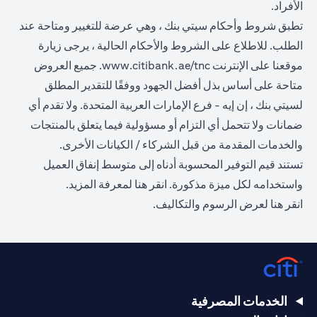
الأفراد.
تطبق شروط وأحكام سيتي بنك ، وهي عرضة للتغيير ومتاحة عند
الطلب. للاطلاع على الشروط والأحكام الحالية ، يرجى زيارة
opens in a new tab
موقعنا على الإنترنت
www.citibank.ae/tnc
. جميع العروض
متاحة على أساس بذل أفضل الجهود ووفقًا للتقدير المطلق
لسيتي بنك ، إن إيه - فرع الإمارات العربية المتحدة. ولا تقدم أي
ضمانات ولا تتحمل أي التزام أو مسؤولية فيما يتعلق بالمنتجات
والخدمات المقدمة من قبل الشركاء / الكيانات الأخرى.
تستند قيم التوفير المحسوبة أدناه إلى متوسط إنفاق العميل
opens in a new tab
واستخدامه لكل ميزة مذكورة.
انقر هنا
لمعرفة المزيد.
opens in a new tab
انقر
هنا
لعرض الرسوم والتكاليف.
الخدمات المصرفية