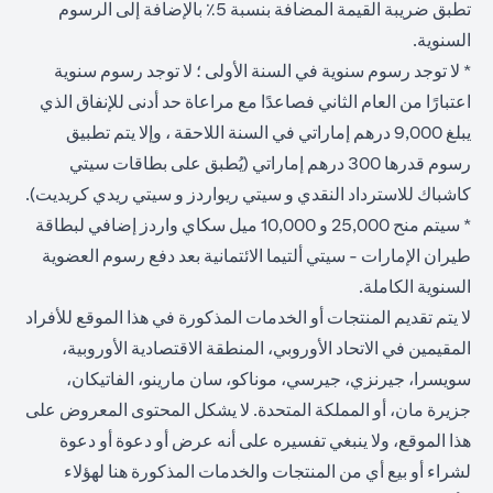
تطبق ضريبة القيمة المضافة بنسبة 5٪ بالإضافة إلى الرسوم
السنوية.
* لا توجد رسوم سنوية في السنة الأولى ؛ لا توجد رسوم سنوية
اعتبارًا من العام الثاني فصاعدًا مع مراعاة حد أدنى للإنفاق الذي
يبلغ 9,000 درهم إماراتي في السنة اللاحقة ، وإلا يتم تطبيق
رسوم قدرها 300 درهم إماراتي (يُطبق على بطاقات سيتي
كاشباك للاسترداد النقدي و سيتي ريواردز و سيتي ريدي كريديت).
* سيتم منح 25,000 و 10,000 ميل سكاي واردز إضافي لبطاقة
طيران الإمارات - سيتي ألتيما الائتمانية بعد دفع رسوم العضوية
السنوية الكاملة.
لا يتم تقديم المنتجات أو الخدمات المذكورة في هذا الموقع للأفراد
المقيمين في الاتحاد الأوروبي، المنطقة الاقتصادية الأوروبية،
سويسرا، جيرنزي، جيرسي، موناكو، سان مارينو، الفاتيكان،
جزيرة مان، أو المملكة المتحدة. لا يشكل المحتوى المعروض على
هذا الموقع، ولا ينبغي تفسيره على أنه عرض أو دعوة أو دعوة
لشراء أو بيع أي من المنتجات والخدمات المذكورة هنا لهؤلاء