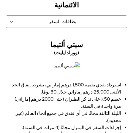
الائتمانية
بطاقات السفر
N A NEW TAB
سيتي ألتيما
(وورلد ايليت)
opens in a new tab
استرداد نقدي بقيمة 1,500 درهم إماراتي، بشرط إنفاق الحد
الأدنى 25,000 درهم إماراتي خلال 60 يومًا.
خصم 50٪ على تذاكر الطيران (حتى 2000 درهم إماراتي)
مرة واحدة في السنة.
الليلة الثالثة مجانًا في أي فندق في جميع أنحاء العالم (غير
محدود).
إجراءات السفر في المنزل مجانًا (4 مرات في السنة).