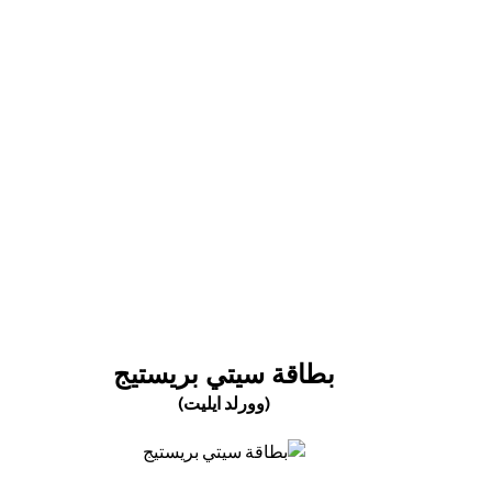
(opens in a new tab)
(OPENS IN A NEW TAB)
بطاقة سيتي بريستيج
(وورلد ايليت)
(opens in a new tab)