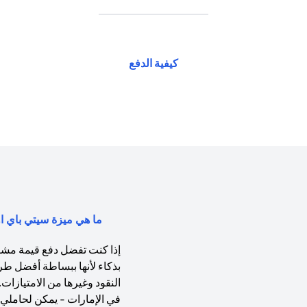
(opens in a new tab)
كيفية الدفع
ما هي ميزة سيتي باي اول (Citi PayAll) ولماذا يجب عليّ 
إذا كنت تفضل دفع قيمة مشتري
بذكاء لأنها ببساطة أفضل طر
النقود وغيرها من الامتيازات
في الإمارات - يمكن لحاملي ب