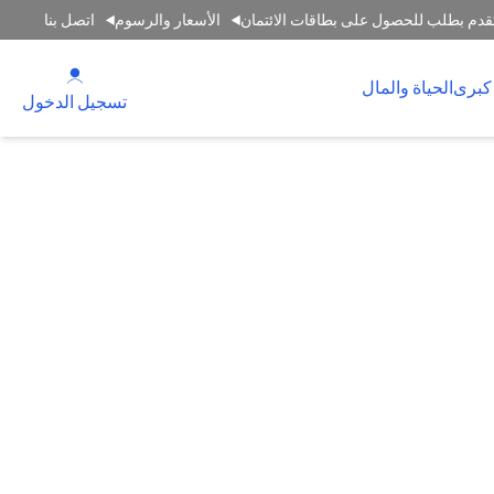
قدم بطلب للحصول على بطاقات الائتمان
الأسعار والرسوم
اتصل بنا
(opens in a new tab)
كبرى
الحياة والمال
(opens in a new tab)
تسجيل الدخول