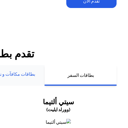
تقدم الآن
تطبق الشروط والأحكام. يخضع الاسترداد النقدي ضمن العرض الترحيبي للح
للإنفاق والرسوم السنوية (إن وجدت). يُمنح الاسترداد النقدي حصراً لعملاء ب
الجدد الذين يقومون بتقديم طلبهم أو تعبئة بياناتهم مباشرة عبر موقع سيتي 
تقدم بطل
بطاقات مكافآت و نم
بطاقات السفر
(OPENS IN A NEW TAB)
سيتي ألتيما
(وورلد ايليت)