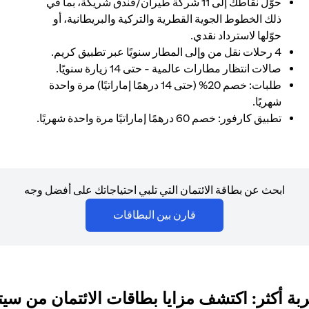
حوّل نقاطك إلى 11 شركة طيران/فندق شريكة، بما في
ذلك الخطوط الجوية القطرية والتركية والبريطانية، أو
حوّلها لاسترداد نقدي.
4 رحلات نقل من وإلى المطار سنويًا عبر تطبيق كريم.
صالات انتظار مطارات عالمية - حتى 14 زيارة سنويًا.
طلبات: خصم 20% (حتى 14 درهمًا إماراتيًا) مرة واحدة
شهريًا.
تطبيق كارفور: خصم 60 درهمًا إماراتيًا مرة واحدة شهريًا.
ابحث عن بطاقة الائتمان التي تلبي احتياجاتك على أفضل وجه
(opens in a new tab)
قارن بين البطاقات
بة أكثر: اكتشف مزايا بطاقات الائتمان من سي