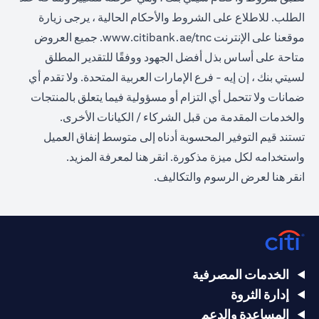
الطلب. للاطلاع على الشروط والأحكام الحالية ، يرجى زيارة
(opens in a new tab)
موقعنا على الإنترنت
www.citibank.ae/tnc
. جميع العروض
متاحة على أساس بذل أفضل الجهود ووفقًا للتقدير المطلق
لسيتي بنك ، إن إيه - فرع الإمارات العربية المتحدة. ولا تقدم أي
ضمانات ولا تتحمل أي التزام أو مسؤولية فيما يتعلق بالمنتجات
والخدمات المقدمة من قبل الشركاء / الكيانات الأخرى.
تستند قيم التوفير المحسوبة أدناه إلى متوسط إنفاق العميل
(opens in a new tab)
واستخدامه لكل ميزة مذكورة.
انقر هنا
لمعرفة المزيد.
(opens in a new tab)
انقر
هنا
لعرض الرسوم والتكاليف.
الخدمات المصرفية
إدارة الثروة
المساعدة والدعم