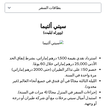
بطاقات السفر
(OPENS IN A NEW TAB)
سيتي ألتيما
(وورلد ايليت)
(opens in a new tab)
استرداد نقدي بقيمة 1,500 درهم إماراتي، بشرط إنفاق الحد
الأدنى 25,000 درهم إماراتي خلال 60 يومًا.
خصم 50٪ على تذاكر الطيران (حتى 2000 درهم إماراتي)
مرة واحدة في السنة.
الليلة الثالثة مجانًا في أي فندق في جميع أنحاء العالم (غير
محدود).
إجراءات السفر في المنزل مجانًا (4 مرات في السنة).
استبدل أميال سيتي برحلات مع أي شركة طيران أو درجة
أو وجهة.