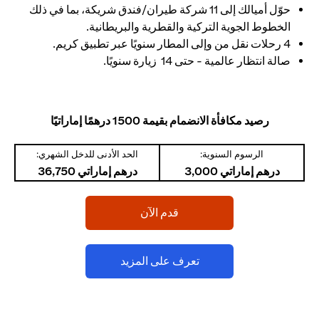
حوّل أميالك إلى 11 شركة طيران/فندق شريكة، بما في ذلك
الخطوط الجوية التركية والقطرية والبريطانية.
4 رحلات نقل من وإلى المطار سنويًا عبر تطبيق كريم.
صالة انتظار عالمية - حتى 14 زيارة سنويًا.
رصيد مكافأة الانضمام بقيمة 1500 درهمًا إماراتيًا
الرسوم السنوية:
الحد الأدنى للدخل الشهري:
درهم إماراتي 3,000
درهم إماراتي 36,750
(opens in a new tab)
قدم الآن
(opens in a new tab)
تعرف على المزيد