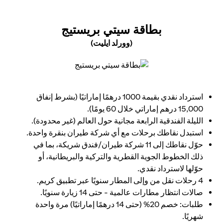
(OPENS IN A NEW TAB)
بطاقة سيتي بريستيج
(وورلد ايليت)
(opens in a new tab)
استرداد نقدي بقيمة 1000 درهمًا إماراتيًا (بشرط إنفاق
15,000 درهم إماراتي خلال 60 يومًا).
الليلة الفندقية الرابعة مجانية حول العالم (غير محدودة).
استبدل نقاطك برحلات مع أي شركة طيران بنقرة واحدة.
حوّل نقاطك إلى 11 شركة طيران/فندق شريكة، بما في
ذلك الخطوط الجوية القطرية والتركية والبريطانية، أو
حوّلها لاسترداد نقدي.
4 رحلات نقل من وإلى المطار سنويًا عبر تطبيق كريم.
صالات انتظار مطارات عالمية - حتى 14 زيارة سنويًا.
طلبات: خصم 20% (حتى 14 درهمًا إماراتيًا) مرة واحدة
شهريًا.