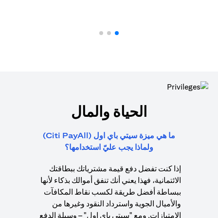
الحياة والمال
ما هي ميزة سيتي باي اول (Citi PayAll)
ولماذا يجب عليّ استخدامها؟
إذا كنت تفضل دفع قيمة مشترياتك ببطاقتك
الائتمانية، فهذا يعني أنك تنفق أموالك بذكاء لأنها
ببساطة أفضل طريقة لكسب نقاط المكافآت
والأميال الجوية واسترداد النقود وغيرها من
الامتيازات. ومع "سيتي باي اول" – وسيلة الدفع