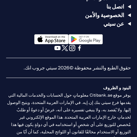
اتصل بنا
الخصوصية والأمن
عن سيتي
(opens in a new tab)
(opens in a new tab)
(opens in a new tab)
(opens in a new tab)
(opens in a new tab)
(opens in a new tab)
حقوق الطبع والنشر محفوظة ©2026 سيتي جروب انك.
البنود و الظروف
يوفر موقع Citibank.ae معلوماتٍ حول الحسابات والخدمات المالية التي
يقدمها فرع سيتي بنك إن.إيه. في الإمارات العربية المتحدة، ويتيح الوصول
إليها. ولا يُقصد به، ولا ينبغي تفسيره على أنه، عرضٌ أو دعوةٌ أو طلبٌ
لخدماتٍ خارج الإمارات العربية المتحدة. هذا الموقع الإلكتروني غير
مُخصص للتوزيع على أي شخصٍ أو استخدامه في أي دولةٍ يكون فيها هذا
التوزيع أو الاستخدام مخالفًا للقانون أو اللوائح المحلية، كما أن أيًا من