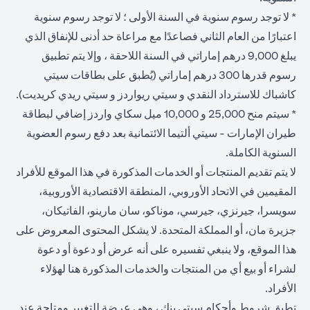
* لا توجد رسوم سنوية في السنة الأولى ؛ لا توجد رسوم سنوية
اعتبارًا من العام الثاني فصاعدًا مع مراعاة حد أدنى للإنفاق الذي
يبلغ 9,000 درهم إماراتي في السنة اللاحقة ، وإلا يتم تطبيق
رسوم قدرها 300 درهم إماراتي (يُطبق على بطاقات سيتي
كاشباك للاسترداد النقدي و سيتي ريواردز و سيتي ريدي كريديت).
* سيتم منح 25,000 و 10,000 ميل سكاي واردز إضافي لبطاقة
طيران الإمارات - سيتي ألتيما الائتمانية بعد دفع رسوم العضوية
السنوية الكاملة.
لا يتم تقديم المنتجات أو الخدمات المذكورة في هذا الموقع للأفراد
المقيمين في الاتحاد الأوروبي، المنطقة الاقتصادية الأوروبية،
سويسرا، جيرنزي، جيرسي، موناكو، سان مارينو، الفاتيكان،
جزيرة مان، أو المملكة المتحدة. لا يشكل المحتوى المعروض على
هذا الموقع، ولا ينبغي تفسيره على أنه عرض أو دعوة أو دعوة
لشراء أو بيع أي من المنتجات والخدمات المذكورة هنا لهؤلاء
الأفراد.
تطبق شروط وأحكام سيتي بنك ، وهي عرضة للتغيير ومتاحة عند