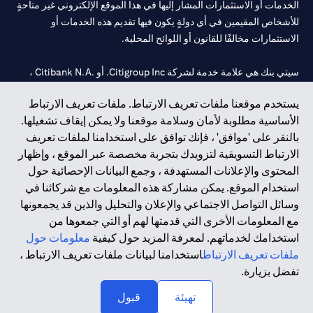
الخدمات أو الاستثمارات المشار إليها في هذا الموقع الإلكتروني غير متاحةٍ
للأشخاص المقيمين في أي دولةٍ يكون فيها تقديم هذه الخدمات أو
الاستثمارات مخالفًا للقانون أو اللوائح المحلية.
سيتي بنك هي علامة خدمة لشركة Citigroup Inc. أو .Citibank N.A ،
مستخدمة ومسجلة في جميع أنحاء العالم.
يستخدم موقعنا ملفات تعريف الارتباط. ملفات تعريف الارتباط
الأساسية مطلوبة لأمان وسلامة موقعنا ولا يمكن إيقاف تشغيلها.
سيتي بنك إن. إيه. الإمارات مسجل لدى مصرف الإمارات المركزي تحت
بالنقر على 'موافق' ، فإنك توافق على استخدامنا لملفات تعريف
أرقام التراخيص 202563 لفرع الوصل في دبي، 531989 لفرع مول
الارتباط التسويقية لتزويدك بتجربة مخصصة عبر الموقع ، وإظهار
الإمارات في دبي، و
CN-1002019
لفرع أبوظبي. هاتف: 4000 311 04.
المحتوى والإعلانات المستهدفة ، وجمع البيانات الإحصائية حول
فرع سيتي بنك إن إيه - الإمارات العربية المتحدة مرخص من مصرف
استخدام الموقع. يمكن مشاركة هذه المعلومات مع شركائنا في
الإمارات العربية المتحدة المركزي كفرع لبنك أجنبي.
وسائل التواصل الاجتماعي والإعلان والتحليل والذين قد يجمعونها
سيتي بنك إن إيه الإمارات العربية المتحدة مرخص من هيئة الأوراق المالية
مع المعلومات الأخرى التي قدمتها لهم أو التي جمعوها من
والسلع في الإمارات العربية المتحدة ("SCA") للقيام بالنشاط المالي لـ أ)
استخدامك لخدماتهم. لمعرفة المزيد حول كيفية
معلومات حول
الاستشارات المالية والتعريف والترويج بموجب ترخيص رقم
ملفات تعريف الارتباط
استخدامنا لبيانات ملفات تعريف الارتباط ،
20200000097 ب) وسيط تداول في الأسواق الدولية بموجب ترخيص
تفضل بزيارة.
رقم 20200000198 ج) إدارة المحافظ بموجب ترخيص رقم
20200000240 د) الحفظ بموجب ترخيص رقم 602003.
تهيئة
قبول
حقوق الطبع والنشر محفوظة ©2026 سيتي جروب انك.