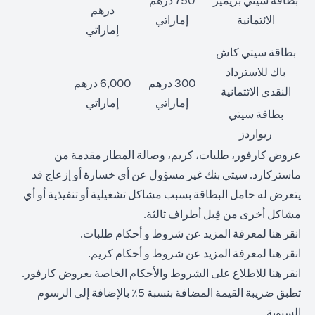
بطاقة سيتي بريمير
750 درهم
درهم
الائتمانية
إماراتي
إماراتي
بطاقة سيتي كاش
باك للاسترداد
300 درهم
6,000 درهم
النقدي الائتمانية
إماراتي
إماراتي
بطاقة سيتي
ريواردز
عروض كارفور، طلبات، كريم، وصالة المطار مقدمة من
ماستركارد. سيتي بنك غير مسؤول عن أي خسارة أو إزعاج قد
يتعرض له حامل البطاقة بسبب مشاكل تشغيلية أو تنفيذية أو أي
مشاكل أخرى من قِبل أطراف ثالثة.
(opens in a new tab)
انقر
هنا
لمعرفة المزيد عن شروط و أحكام طلبات.
(opens in a new tab)
انقر
هنا
لمعرفة المزيد عن شروط و أحكام كريم.
(opens in a new tab)
انقر
هنا
للاطلاع على الشروط والأحكام الخاصة بعروض كارفور.
تطبق ضريبة القيمة المضافة بنسبة 5٪ بالإضافة إلى الرسوم
السنوية.