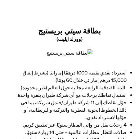
 NEW TAB
بطاقة سيتي بريستيج
(وورلد ايليت)
opens in a new tab
استرداد نقدي بقيمة 1000 درهمًا إماراتيًا (بشرط إنفاق
15,000 درهم إماراتي خلال 60 يومًا).
الليلة الفندقية الرابعة مجانية حول العالم (غير محدودة).
استبدل نقاطك برحلات مع أي شركة طيران بنقرة واحدة.
حوّل نقاطك إلى 11 شركة طيران/فندق شريكة، بما في
ذلك الخطوط الجوية القطرية والتركية والبريطانية، أو
حوّلها لاسترداد نقدي.
4 رحلات نقل من وإلى المطار سنويًا عبر تطبيق كريم.
صالات انتظار مطارات عالمية - حتى 14 زيارة سنويًا.