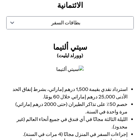
الائتمانية
بطاقات السفر
N A NEW TAB
سيتي ألتيما
(وورلد ايليت)
opens in a new tab
استرداد نقدي بقيمة 1,500 درهم إماراتي، بشرط إنفاق الحد
الأدنى 25,000 درهم إماراتي خلال 60 يومًا.
خصم 50٪ على تذاكر الطيران (حتى 2000 درهم إماراتي)
مرة واحدة في السنة.
الليلة الثالثة مجانًا في أي فندق في جميع أنحاء العالم (غير
محدود).
إجراءات السفر في المنزل مجانًا (4 مرات في السنة).