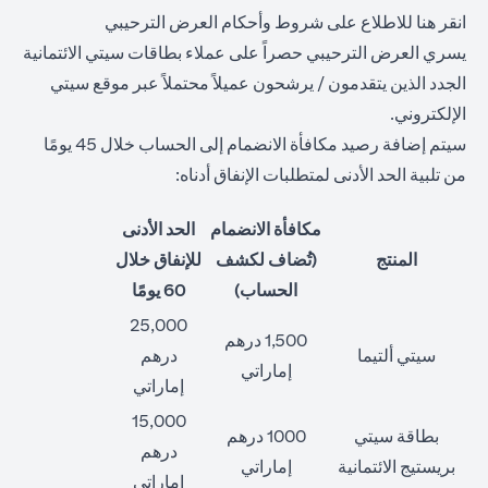
opens in a new tab
انقر هنا
للاطلاع على شروط وأحكام العرض الترحيبي
يسري العرض الترحيبي حصراً على عملاء بطاقات سيتي الائتمانية
الجدد الذين يتقدمون / يرشحون عميلاً محتملاً عبر موقع سيتي
الإلكتروني.
سيتم إضافة رصيد مكافأة الانضمام إلى الحساب خلال 45 يومًا
من تلبية الحد الأدنى لمتطلبات الإنفاق أدناه:
مكافأة الانضمام
الحد الأدنى
المنتج
(تُضاف لكشف
للإنفاق خلال
الحساب)
60 يومًا
25,000
1,500 درهم
سيتي ألتيما
درهم
إماراتي
إماراتي
15,000
بطاقة سيتي
1000 درهم
درهم
بريستيج الائتمانية
إماراتي
إماراتي