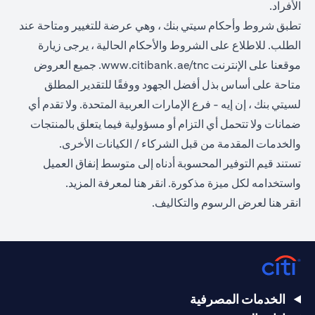
الأفراد.
تطبق شروط وأحكام سيتي بنك ، وهي عرضة للتغيير ومتاحة عند
الطلب. للاطلاع على الشروط والأحكام الحالية ، يرجى زيارة
opens in a new tab
موقعنا على الإنترنت
www.citibank.ae/tnc
. جميع العروض
متاحة على أساس بذل أفضل الجهود ووفقًا للتقدير المطلق
لسيتي بنك ، إن إيه - فرع الإمارات العربية المتحدة. ولا تقدم أي
ضمانات ولا تتحمل أي التزام أو مسؤولية فيما يتعلق بالمنتجات
والخدمات المقدمة من قبل الشركاء / الكيانات الأخرى.
تستند قيم التوفير المحسوبة أدناه إلى متوسط إنفاق العميل
opens in a new tab
واستخدامه لكل ميزة مذكورة.
انقر هنا
لمعرفة المزيد.
opens in a new tab
انقر
هنا
لعرض الرسوم والتكاليف.
الخدمات المصرفية