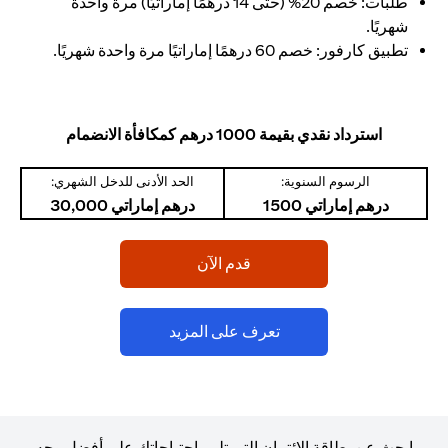
طلبات: خصم 20% (حتى 14 درهمًا إماراتيًا) مرة واحدة
شهريًا.
تطبيق كارفور: خصم 60 درهمًا إماراتيًا مرة واحدة شهريًا.
استرداد نقدي بقيمة 1000 درهم كمكافأة الانضمام
الرسوم السنوية:
الحد الأدنى للدخل الشهري:
درهم إماراتي 1500
درهم إماراتي 30,000
opens in a new tab
قدم الآن
opens in a new tab
تعرف على المزيد
ابحث عن بطاقة الائتمان التي تلبي احتياجاتك على أفضل وجه