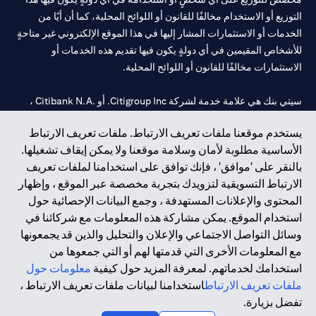
التوزيع أو الاستخدام مخالفًا للقانون أو اللوائح المحلية، كما أن أيًا من
الخدمات أو الاستثمارات المشار إليها في هذا الموقع الإلكتروني غير متاحةٍ
للأشخاص المقيمين في أي دولةٍ يكون فيها تقديم هذه الخدمات أو
الاستثمارات مخالفًا للقانون أو اللوائح المحلية.
سيتي بنك هي علامة خدمة لشركة Citigroup Inc. أو .Citibank N.A ،
مستخدمة ومسجلة في جميع أنحاء العالم.
يستخدم موقعنا ملفات تعريف الارتباط. ملفات تعريف الارتباط
الأساسية مطلوبة لأمان وسلامة موقعنا ولا يمكن إيقاف تشغيلها.
سيتي بنك إن. إيه. الإمارات مسجل لدى مصرف الإمارات المركزي تحت
بالنقر على 'موافق' ، فإنك توافق على استخدامنا لملفات تعريف
أرقام التراخيص 202563 لفرع الوصل في دبي، 531989 لفرع مول
الارتباط التسويقية لتزويدك بتجربة مخصصة عبر الموقع ، وإظهار
الإمارات في دبي، و CN-1002019 لفرع أبوظبي. هاتف: 4000 311 04.
المحتوى والإعلانات المستهدفة ، وجمع البيانات الإحصائية حول
فرع سيتي بنك إن إيه - الإمارات العربية المتحدة مرخص من مصرف
استخدام الموقع. يمكن مشاركة هذه المعلومات مع شركائنا في
الإمارات العربية المتحدة المركزي كفرع لبنك أجنبي.
وسائل التواصل الاجتماعي والإعلان والتحليل والذين قد يجمعونها
سيتي بنك إن إيه الإمارات العربية المتحدة مرخص من هيئة الأوراق المالية
مع المعلومات الأخرى التي قدمتها لهم أو التي جمعوها من
والسلع في الإمارات العربية المتحدة ("SCA") للقيام بالنشاط المالي لـ أ)
استخدامك لخدماتهم. لمعرفة المزيد حول كيفية
معلومات حول
الاستشارات المالية والتعريف والترويج بموجب ترخيص رقم
ملفات تعريف الارتباط
استخدامنا لبيانات ملفات تعريف الارتباط ،
20200000097 ب) وسيط تداول في الأسواق الدولية بموجب ترخيص
تفضل بزيارة.
رقم 20200000198 ج) إدارة المحافظ بموجب ترخيص رقم