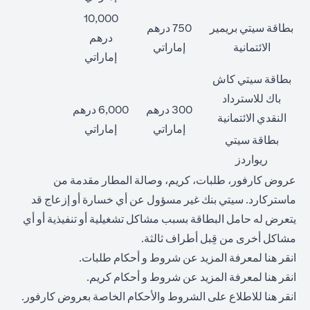
10,000
بطاقة سيتي بريمير
750 درهم
درهم
الائتمانية
إماراتي
إماراتي
بطاقة سيتي كاش
باك للاسترداد
300 درهم
6,000 درهم
النقدي الائتمانية
إماراتي
إماراتي
بطاقة سيتي
ريواردز
عروض كارفور، طلبات، كريم، وصالة المطار مقدمة من
ماستركارد. سيتي بنك غير مسؤول عن أي خسارة أو إزعاج قد
يتعرض له حامل البطاقة بسبب مشاكل تشغيلية أو تنفيذية أو أي
مشاكل أخرى من قِبل أطراف ثالثة.
opens in a new tab
انقر
هنا
لمعرفة المزيد عن شروط و أحكام طلبات.
opens in a new tab
انقر
هنا
لمعرفة المزيد عن شروط و أحكام كريم.
opens in a new tab
انقر
هنا
للاطلاع على الشروط والأحكام الخاصة بعروض كارفور.