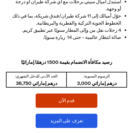
استبدل أميال سيتي برحلات مع أي شركة طيران أو درجة
أو وجهة.
حوّل أميالك إلى 11 شركة طيران/فندق شريكة، بما في ذلك
الخطوط الجوية التركية والقطرية والبريطانية.
4 رحلات نقل من وإلى المطار سنويًا عبر تطبيق كريم.
صالة انتظار عالمية - حتى 14 زيارة سنويًا.
رصيد مكافأة الانضمام بقيمة 1500 درهمًا إماراتيًا
الرسوم السنوية:
الحد الأدنى للدخل الشهري:
درهم إماراتي 3,000
درهم إماراتي 36,750
opens in a new tab
قدم الآن
opens in a new tab
تعرف على المزيد