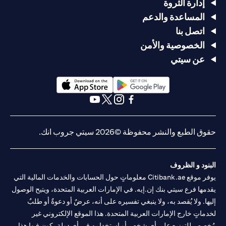
إدارة الثروة
المساعدة والدعم
اتصل بنا
الخصوصية والأمن
عن سيتي
opens in a new tab
opens in a new tab
opens in a new tab
opens in a new tab
opens in a new tab
opens in a new tab
حقوق الطبع والنشر محفوظة ©2026 سيتي جروب انك.
البنود و الظروف
يوفر موقع Citibank.ae معلوماتٍ حول الحسابات والخدمات المالية التي
يقدمها فرع سيتي بنك إن.إيه. في الإمارات العربية المتحدة، ويتيح الوصول
إليها. ولا يُقصد به، ولا ينبغي تفسيره على أنه، عرضٌ أو دعوةٌ أو طلبٌ
لخدماتٍ خارج الإمارات العربية المتحدة. هذا الموقع الإلكتروني غير
مُخصص للتوزيع على أي شخصٍ أو استخدامه في أي دولةٍ يكون فيها هذا