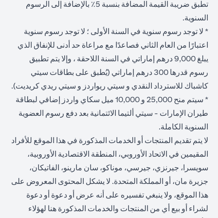
تطبق ضريبة القيمة المضافة بنسبة 5٪ بالإضافة إلى الرسوم
السنوية.
* لا توجد رسوم سنوية في السنة الأولى ؛ لا توجد رسوم سنوية
اعتبارًا من العام الثاني فصاعدًا مع مراعاة حد أدنى للإنفاق الذي
يبلغ 9,000 درهم إماراتي في السنة اللاحقة ، وإلا يتم تطبيق
رسوم قدرها 300 درهم إماراتي (يُطبق على بطاقات سيتي
كاشباك للاسترداد النقدي و سيتي ريواردز و سيتي ريدي كريديت).
* سيتم منح 25,000 و 10,000 ميل سكاي واردز إضافي لبطاقة
طيران الإمارات - سيتي ألتيما الائتمانية بعد دفع رسوم العضوية
السنوية الكاملة.
لا يتم تقديم المنتجات أو الخدمات المذكورة في هذا الموقع للأفراد
المقيمين في الاتحاد الأوروبي، المنطقة الاقتصادية الأوروبية،
سويسرا، جيرنزي، جيرسي، موناكو، سان مارينو، الفاتيكان،
جزيرة مان، أو المملكة المتحدة. لا يشكل المحتوى المعروض على
هذا الموقع، ولا ينبغي تفسيره على أنه عرض أو دعوة أو دعوة
لشراء أو بيع أي من المنتجات والخدمات المذكورة هنا لهؤلاء