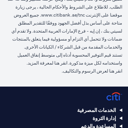
الطلب. للاطلاع على الشروط والأحكام الحالية ، يرجى زيارة
(opens in a new tab)
موقعنا على الإنترنت
www.citibank.ae/tnc
. جميع العروض
متاحة على أساس بذل أفضل الجهود ووفقًا للتقدير المطلق
لسيتي بنك ، إن إيه - فرع الإمارات العربية المتحدة. ولا تقدم أي
ضمانات ولا تتحمل أي التزام أو مسؤولية فيما يتعلق بالمنتجات
والخدمات المقدمة من قبل الشركاء / الكيانات الأخرى.
تستند قيم التوفير المحسوبة أدناه إلى متوسط إنفاق العميل
(opens in a new tab)
واستخدامه لكل ميزة مذكورة.
انقر هنا
لمعرفة المزيد.
(opens in a new tab)
انقر
هنا
لعرض الرسوم والتكاليف.
الخدمات المصرفية
إدارة الثروة
المساعدة والدعم