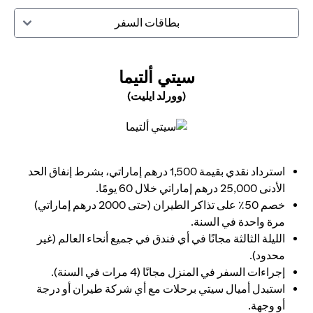
بطاقات السفر
(OPENS IN A NEW TAB)
سيتي ألتيما
(وورلد ايليت)
(opens in a new tab)
استرداد نقدي بقيمة 1,500 درهم إماراتي، بشرط إنفاق الحد
الأدنى 25,000 درهم إماراتي خلال 60 يومًا.
خصم 50٪ على تذاكر الطيران (حتى 2000 درهم إماراتي)
مرة واحدة في السنة.
الليلة الثالثة مجانًا في أي فندق في جميع أنحاء العالم (غير
محدود).
إجراءات السفر في المنزل مجانًا (4 مرات في السنة).
استبدل أميال سيتي برحلات مع أي شركة طيران أو درجة
أو وجهة.