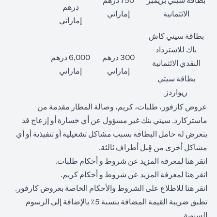
بطاقة سيتي بريمير
750 درهم
درهم
الائتمانية
إماراتي
إماراتي
بطاقة سيتي كاش
باك للاسترداد
300 درهم
6,000 درهم
النقدي الائتمانية
إماراتي
إماراتي
بطاقة سيتي
ريواردز
عروض كارفور، طلبات، كريم، وصالة المطار مقدمة من
ماستركارد. سيتي بنك غير مسؤول عن أي خسارة أو إزعاج قد
يتعرض له حامل البطاقة بسبب مشاكل تشغيلية أو تنفيذية أو أي
مشاكل أخرى من قِبل أطراف ثالثة.
(opens in a new tab)
انقر
هنا
لمعرفة المزيد عن شروط و أحكام طلبات.
(opens in a new tab)
انقر
هنا
لمعرفة المزيد عن شروط و أحكام كريم.
(opens in a new tab)
انقر
هنا
للاطلاع على الشروط والأحكام الخاصة بعروض كارفور.
تطبق ضريبة القيمة المضافة بنسبة 5٪ بالإضافة إلى الرسوم
السنوية.