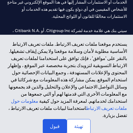
الخدمات أو الاستثمارات المشار إليها في هذا الموقع الإلكتروني غير متاحةٍ
للأشخاص المقيمين في أي دولةٍ يكون فيها تقديم هذه الخدمات أو
الاستثمارات مخالفًا للقانون أو اللوائح المحلية.
سيتي بنك هي علامة خدمة لشركة Citigroup Inc. أو .Citibank N.A ،
مستخدمة ومسجلة في جميع أنحاء العالم.
يستخدم موقعنا ملفات تعريف الارتباط. ملفات تعريف الارتباط
الأساسية مطلوبة لأمان وسلامة موقعنا ولا يمكن إيقاف تشغيلها.
سيتي بنك إن. إيه. الإمارات مسجل لدى مصرف الإمارات المركزي تحت
بالنقر على 'موافق' ، فإنك توافق على استخدامنا لملفات تعريف
أرقام التراخيص 202563 لفرع الوصل في دبي، 531989 لفرع مول
الارتباط التسويقية لتزويدك بتجربة مخصصة عبر الموقع ، وإظهار
الإمارات في دبي، و
CN-1002019
لفرع أبوظبي. هاتف: 4000 311 04.
المحتوى والإعلانات المستهدفة ، وجمع البيانات الإحصائية حول
فرع سيتي بنك إن إيه - الإمارات العربية المتحدة مرخص من مصرف
استخدام الموقع. يمكن مشاركة هذه المعلومات مع شركائنا في
الإمارات العربية المتحدة المركزي كفرع لبنك أجنبي.
وسائل التواصل الاجتماعي والإعلان والتحليل والذين قد يجمعونها
سيتي بنك إن إيه الإمارات العربية المتحدة مرخص من هيئة الأوراق المالية
مع المعلومات الأخرى التي قدمتها لهم أو التي جمعوها من
والسلع في الإمارات العربية المتحدة ("SCA") للقيام بالنشاط المالي لـ أ)
استخدامك لخدماتهم. لمعرفة المزيد حول كيفية
معلومات حول
الاستشارات المالية والتعريف والترويج بموجب ترخيص رقم
ملفات تعريف الارتباط
استخدامنا لبيانات ملفات تعريف الارتباط ،
20200000097 ب) وسيط تداول في الأسواق الدولية بموجب ترخيص
تفضل بزيارة.
رقم 20200000198 ج) إدارة المحافظ بموجب ترخيص رقم
20200000240 د) الحفظ بموجب ترخيص رقم 602003.
تهيئة
قبول
حقوق الطبع والنشر محفوظة ©2026 سيتي جروب انك.