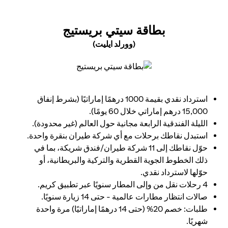
(OPENS IN A NEW TAB)
بطاقة سيتي بريستيج
(وورلد ايليت)
(opens in a new tab)
استرداد نقدي بقيمة 1000 درهمًا إماراتيًا (بشرط إنفاق
15,000 درهم إماراتي خلال 60 يومًا).
الليلة الفندقية الرابعة مجانية حول العالم (غير محدودة).
استبدل نقاطك برحلات مع أي شركة طيران بنقرة واحدة.
حوّل نقاطك إلى 11 شركة طيران/فندق شريكة، بما في
ذلك الخطوط الجوية القطرية والتركية والبريطانية، أو
حوّلها لاسترداد نقدي.
4 رحلات نقل من وإلى المطار سنويًا عبر تطبيق كريم.
صالات انتظار مطارات عالمية - حتى 14 زيارة سنويًا.
طلبات: خصم 20% (حتى 14 درهمًا إماراتيًا) مرة واحدة
شهريًا.