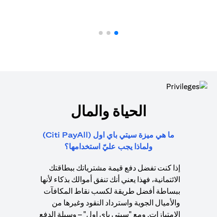
الحياة والمال
ما هي ميزة سيتي باي اول (Citi PayAll)
ولماذا يجب عليّ استخدامها؟
إذا كنت تفضل دفع قيمة مشترياتك ببطاقتك
الائتمانية، فهذا يعني أنك تنفق أموالك بذكاء لأنها
ببساطة أفضل طريقة لكسب نقاط المكافآت
والأميال الجوية واسترداد النقود وغيرها من
الامتيازات. ومع "سيتي باي اول" – وسيلة الدفع