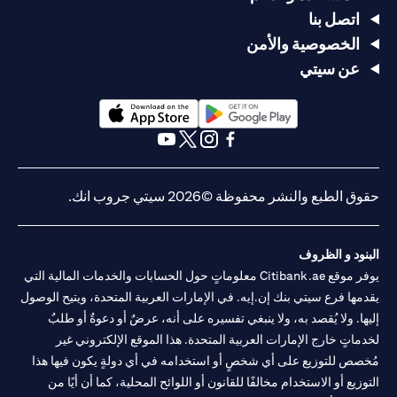
اتصل بنا
الخصوصية والأمن
عن سيتي
(opens in a new tab)
(opens in a new tab)
(opens in a new tab)
(opens in a new tab)
(opens in a new tab)
(opens in a new tab)
حقوق الطبع والنشر محفوظة ©2026 سيتي جروب انك.
البنود و الظروف
يوفر موقع Citibank.ae معلوماتٍ حول الحسابات والخدمات المالية التي
يقدمها فرع سيتي بنك إن.إيه. في الإمارات العربية المتحدة، ويتيح الوصول
إليها. ولا يُقصد به، ولا ينبغي تفسيره على أنه، عرضٌ أو دعوةٌ أو طلبٌ
لخدماتٍ خارج الإمارات العربية المتحدة. هذا الموقع الإلكتروني غير
مُخصص للتوزيع على أي شخصٍ أو استخدامه في أي دولةٍ يكون فيها هذا
التوزيع أو الاستخدام مخالفًا للقانون أو اللوائح المحلية، كما أن أيًا من