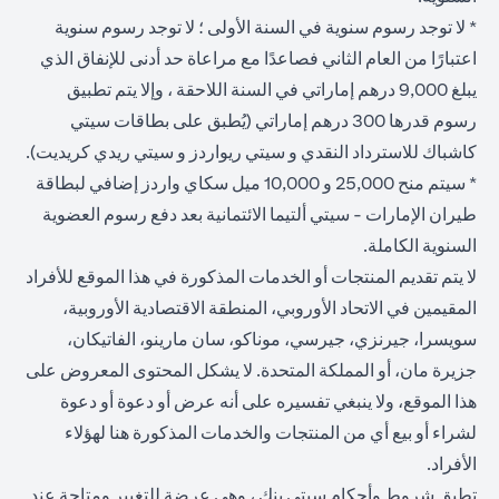
* لا توجد رسوم سنوية في السنة الأولى ؛ لا توجد رسوم سنوية
اعتبارًا من العام الثاني فصاعدًا مع مراعاة حد أدنى للإنفاق الذي
يبلغ 9,000 درهم إماراتي في السنة اللاحقة ، وإلا يتم تطبيق
رسوم قدرها 300 درهم إماراتي (يُطبق على بطاقات سيتي
كاشباك للاسترداد النقدي و سيتي ريواردز و سيتي ريدي كريديت).
* سيتم منح 25,000 و 10,000 ميل سكاي واردز إضافي لبطاقة
طيران الإمارات - سيتي ألتيما الائتمانية بعد دفع رسوم العضوية
السنوية الكاملة.
لا يتم تقديم المنتجات أو الخدمات المذكورة في هذا الموقع للأفراد
المقيمين في الاتحاد الأوروبي، المنطقة الاقتصادية الأوروبية،
سويسرا، جيرنزي، جيرسي، موناكو، سان مارينو، الفاتيكان،
جزيرة مان، أو المملكة المتحدة. لا يشكل المحتوى المعروض على
هذا الموقع، ولا ينبغي تفسيره على أنه عرض أو دعوة أو دعوة
لشراء أو بيع أي من المنتجات والخدمات المذكورة هنا لهؤلاء
الأفراد.
تطبق شروط وأحكام سيتي بنك ، وهي عرضة للتغيير ومتاحة عند