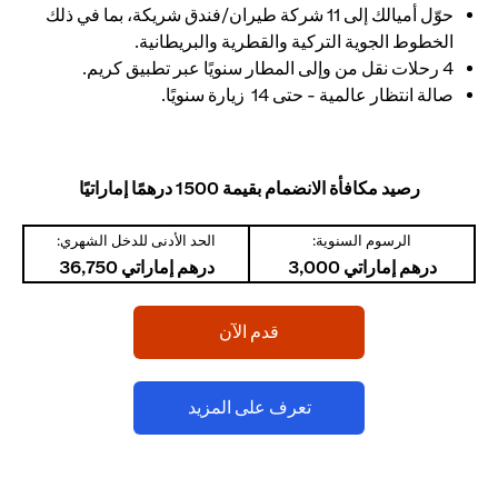
حوّل أميالك إلى 11 شركة طيران/فندق شريكة، بما في ذلك
الخطوط الجوية التركية والقطرية والبريطانية.
4 رحلات نقل من وإلى المطار سنويًا عبر تطبيق كريم.
صالة انتظار عالمية - حتى 14 زيارة سنويًا.
رصيد مكافأة الانضمام بقيمة 1500 درهمًا إماراتيًا
الرسوم السنوية:
الحد الأدنى للدخل الشهري:
درهم إماراتي 3,000
درهم إماراتي 36,750
(opens in a new tab)
قدم الآن
(opens in a new tab)
تعرف على المزيد