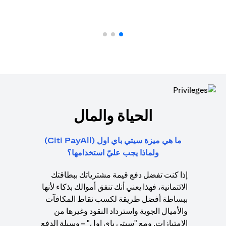
الحياة والمال
ما هي ميزة سيتي باي اول (Citi PayAll)
ولماذا يجب عليّ استخدامها؟
إذا كنت تفضل دفع قيمة مشترياتك ببطاقتك
الائتمانية، فهذا يعني أنك تنفق أموالك بذكاء لأنها
ببساطة أفضل طريقة لكسب نقاط المكافآت
والأميال الجوية واسترداد النقود وغيرها من
الامتيازات. ومع "سيتي باي اول" – وسيلة الدفع