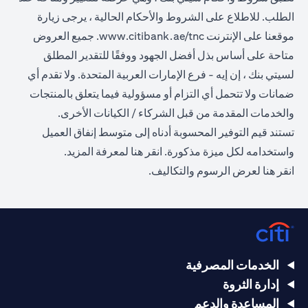
الطلب. للاطلاع على الشروط والأحكام الحالية ، يرجى زيارة
(opens in a new tab)
موقعنا على الإنترنت
www.citibank.ae/tnc
. جميع العروض
متاحة على أساس بذل أفضل الجهود ووفقًا للتقدير المطلق
لسيتي بنك ، إن إيه - فرع الإمارات العربية المتحدة. ولا تقدم أي
ضمانات ولا تتحمل أي التزام أو مسؤولية فيما يتعلق بالمنتجات
والخدمات المقدمة من قبل الشركاء / الكيانات الأخرى.
تستند قيم التوفير المحسوبة أدناه إلى متوسط إنفاق العميل
(opens in a new tab)
واستخدامه لكل ميزة مذكورة.
انقر هنا
لمعرفة المزيد.
(opens in a new tab)
انقر
هنا
لعرض الرسوم والتكاليف.
الخدمات المصرفية
إدارة الثروة
المساعدة والدعم