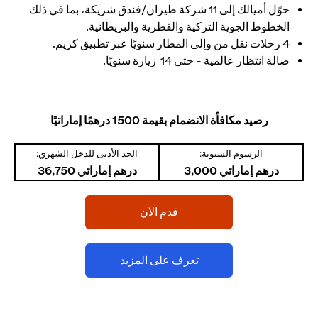
حوّل أميالك إلى 11 شركة طيران/فندق شريكة، بما في ذلك
الخطوط الجوية التركية والقطرية والبريطانية.
4 رحلات نقل من وإلى المطار سنويًا عبر تطبيق كريم.
صالة انتظار عالمية - حتى 14 زيارة سنويًا.
رصيد مكافأة الانضمام بقيمة 1500 درهمًا إماراتيًا
الرسوم السنوية:
الحد الأدنى للدخل الشهري:
درهم إماراتي 3,000
درهم إماراتي 36,750
(opens in a new tab)
قدم الآن
(opens in a new tab)
تعرف على المزيد