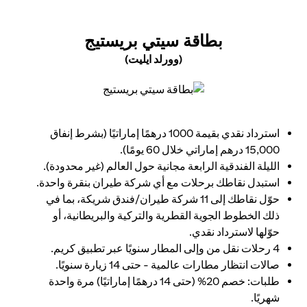
(OPENS IN A NEW TAB)
بطاقة سيتي بريستيج
(وورلد ايليت)
(opens in a new tab)
استرداد نقدي بقيمة 1000 درهمًا إماراتيًا (بشرط إنفاق
15,000 درهم إماراتي خلال 60 يومًا).
الليلة الفندقية الرابعة مجانية حول العالم (غير محدودة).
استبدل نقاطك برحلات مع أي شركة طيران بنقرة واحدة.
حوّل نقاطك إلى 11 شركة طيران/فندق شريكة، بما في
ذلك الخطوط الجوية القطرية والتركية والبريطانية، أو
حوّلها لاسترداد نقدي.
4 رحلات نقل من وإلى المطار سنويًا عبر تطبيق كريم.
صالات انتظار مطارات عالمية - حتى 14 زيارة سنويًا.
طلبات: خصم 20% (حتى 14 درهمًا إماراتيًا) مرة واحدة
شهريًا.