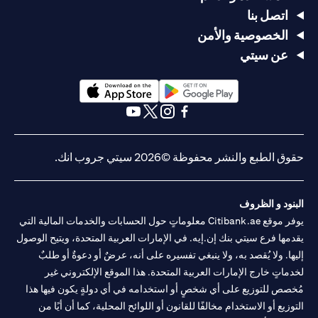
اتصل بنا
الخصوصية والأمن
عن سيتي
(opens in a new tab)
(opens in a new tab)
(opens in a new tab)
(opens in a new tab)
(opens in a new tab)
(opens in a new tab)
حقوق الطبع والنشر محفوظة ©2026 سيتي جروب انك.
البنود و الظروف
يوفر موقع Citibank.ae معلوماتٍ حول الحسابات والخدمات المالية التي
يقدمها فرع سيتي بنك إن.إيه. في الإمارات العربية المتحدة، ويتيح الوصول
إليها. ولا يُقصد به، ولا ينبغي تفسيره على أنه، عرضٌ أو دعوةٌ أو طلبٌ
لخدماتٍ خارج الإمارات العربية المتحدة. هذا الموقع الإلكتروني غير
مُخصص للتوزيع على أي شخصٍ أو استخدامه في أي دولةٍ يكون فيها هذا
التوزيع أو الاستخدام مخالفًا للقانون أو اللوائح المحلية، كما أن أيًا من