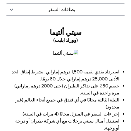
بطاقات السفر
(OPENS IN A NEW TAB)
سيتي ألتيما
(وورلد ايليت)
(opens in a new tab)
استرداد نقدي بقيمة 1,500 درهم إماراتي، بشرط إنفاق الحد
الأدنى 25,000 درهم إماراتي خلال 60 يومًا.
خصم 50٪ على تذاكر الطيران (حتى 2000 درهم إماراتي)
مرة واحدة في السنة.
الليلة الثالثة مجانًا في أي فندق في جميع أنحاء العالم (غير
محدود).
إجراءات السفر في المنزل مجانًا (4 مرات في السنة).
استبدل أميال سيتي برحلات مع أي شركة طيران أو درجة
أو وجهة.