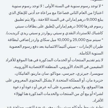
* لا توجد رسوم سنوية في السنة الأولى ؛ لا توجد رسوم سنوية
اعتبارًا من العام الثاني فصاعدًا مع مراعاة حد أدنى للإنفاق الذي
يبلغ 9,000 درهم إماراتي في السنة اللاحقة ، وإلا يتم تطبيق
رسوم قدرها 300 درهم إماراتي (يُطبق على بطاقات سيتي
كاشباك للاسترداد النقدي و سيتي ريواردز و سيتي ريدي كريديت).
* سيتم منح 25,000 و 10,000 ميل سكاي واردز إضافي لبطاقة
طيران الإمارات - سيتي ألتيما الائتمانية بعد دفع رسوم العضوية
السنوية الكاملة.
لا يتم تقديم المنتجات أو الخدمات المذكورة في هذا الموقع للأفراد
المقيمين في الاتحاد الأوروبي، المنطقة الاقتصادية الأوروبية،
سويسرا، جيرنزي، جيرسي، موناكو، سان مارينو، الفاتيكان،
جزيرة مان، أو المملكة المتحدة. لا يشكل المحتوى المعروض على
هذا الموقع، ولا ينبغي تفسيره على أنه عرض أو دعوة أو دعوة
لشراء أو بيع أي من المنتجات والخدمات المذكورة هنا لهؤلاء
الأفراد.
تطبق شروط وأحكام سيتي بنك ، وهي عرضة للتغيير ومتاحة عند