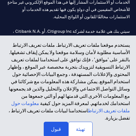
الخدمات أو الاستثمارات المشار إليها في هذا الموقع الإلكتروني غير متاحةٍ
للأشخاص المقيمين في أي دولةٍ يكون فيها تقديم هذه الخدمات أو
الاستثمارات مخالفًا للقانون أو اللوائح المحلية.
سيتي بنك هي علامة خدمة لشركة Citigroup Inc. أو .Citibank N.A ،
مستخدمة ومسجلة في جميع أنحاء العالم.
يستخدم موقعنا ملفات تعريف الارتباط. ملفات تعريف الارتباط
الأساسية مطلوبة لأمان وسلامة موقعنا ولا يمكن إيقاف تشغيلها.
سيتي بنك إن. إيه. الإمارات مسجل لدى مصرف الإمارات المركزي تحت
بالنقر على 'موافق' ، فإنك توافق على استخدامنا لملفات تعريف
أرقام التراخيص 202563 لفرع الوصل في دبي، 531989 لفرع مول
الارتباط التسويقية لتزويدك بتجربة مخصصة عبر الموقع ، وإظهار
الإمارات في دبي، و
CN-1002019
لفرع أبوظبي. هاتف: 4000 311 04.
المحتوى والإعلانات المستهدفة ، وجمع البيانات الإحصائية حول
فرع سيتي بنك إن إيه - الإمارات العربية المتحدة مرخص من مصرف
استخدام الموقع. يمكن مشاركة هذه المعلومات مع شركائنا في
الإمارات العربية المتحدة المركزي كفرع لبنك أجنبي.
وسائل التواصل الاجتماعي والإعلان والتحليل والذين قد يجمعونها
سيتي بنك إن إيه الإمارات العربية المتحدة مرخص من هيئة الأوراق المالية
مع المعلومات الأخرى التي قدمتها لهم أو التي جمعوها من
والسلع في الإمارات العربية المتحدة ("SCA") للقيام بالنشاط المالي لـ أ)
استخدامك لخدماتهم. لمعرفة المزيد حول كيفية
معلومات حول
الاستشارات المالية والتعريف والترويج بموجب ترخيص رقم
ملفات تعريف الارتباط
استخدامنا لبيانات ملفات تعريف الارتباط ،
20200000097 ب) وسيط تداول في الأسواق الدولية بموجب ترخيص
تفضل بزيارة.
رقم 20200000198 ج) إدارة المحافظ بموجب ترخيص رقم
20200000240 د) الحفظ بموجب ترخيص رقم 602003.
تهيئة
قبول
حقوق الطبع والنشر محفوظة ©2026 سيتي جروب انك.