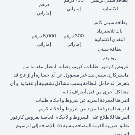
بطاقة سيتي بريمير
750 درهم
درهم
الائتمانية
إماراتي
إماراتي
بطاقة سيتي كاش
باك للاسترداد
300 درهم
6,000 درهم
النقدي الائتمانية
إماراتي
إماراتي
بطاقة سيتي
ريواردز
عروض كارفور، طلبات، كريم، وصالة المطار مقدمة من
ماستركارد. سيتي بنك غير مسؤول عن أي خسارة أو إزعاج قد
يتعرض له حامل البطاقة بسبب مشاكل تشغيلية أو تنفيذية أو أي
مشاكل أخرى من قِبل أطراف ثالثة.
(opens in a new tab)
انقر
هنا
لمعرفة المزيد عن شروط و أحكام طلبات.
(opens in a new tab)
انقر
هنا
لمعرفة المزيد عن شروط و أحكام كريم.
(opens in a new tab)
انقر
هنا
للاطلاع على الشروط والأحكام الخاصة بعروض كارفور.
تطبق ضريبة القيمة المضافة بنسبة 5٪ بالإضافة إلى الرسوم
السنوية.