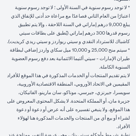
* لا توجد رسوم سنوية في السنة الأولى ؛ لا توجد رسوم سنوية
اعتبارًا من العام الثاني فصاعدًا مع مراعاة حد أدنى للإنفاق الذي
يبلغ 9,000 درهم إماراتي في السنة اللاحقة ، وإلا يتم تطبيق
رسوم قدرها 300 درهم إماراتي (يُطبق على بطاقات سيتي
كاشباك للاسترداد النقدي و سيتي ريواردز و سيتي ريدي كريديت).
* سيتم منح 25,000 و 10,000 ميل سكاي واردز إضافي لبطاقة
طيران الإمارات - سيتي ألتيما الائتمانية بعد دفع رسوم العضوية
السنوية الكاملة.
لا يتم تقديم المنتجات أو الخدمات المذكورة في هذا الموقع للأفراد
المقيمين في الاتحاد الأوروبي، المنطقة الاقتصادية الأوروبية،
سويسرا، جيرنزي، جيرسي، موناكو، سان مارينو، الفاتيكان،
جزيرة مان، أو المملكة المتحدة. لا يشكل المحتوى المعروض على
هذا الموقع، ولا ينبغي تفسيره على أنه عرض أو دعوة أو دعوة
لشراء أو بيع أي من المنتجات والخدمات المذكورة هنا لهؤلاء
الأفراد.
تطبق شروط وأحكام سيتي بنك ، وهي عرضة للتغيير ومتاحة عند