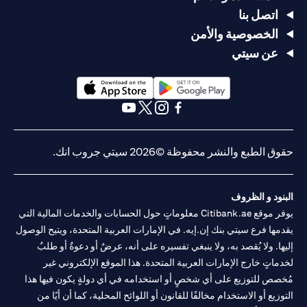
اتصل بنا
الخصوصية والأمن
عن سيتي
(opens in a new tab)
(opens in a new tab)
(opens in a new tab)
(opens in a new tab)
(opens in a new tab)
(opens in a new tab)
حقوق الطبع والنشر محفوظة ©2026 سيتي جروب انك.
البنود و الظروف
يوفر موقع Citibank.ae معلوماتٍ حول الحسابات والخدمات المالية التي
يقدمها فرع سيتي بنك إن.إيه. في الإمارات العربية المتحدة، ويتيح الوصول
إليها. ولا يُقصد به، ولا ينبغي تفسيره على أنه، عرضٌ أو دعوةٌ أو طلبٌ
لخدماتٍ خارج الإمارات العربية المتحدة. هذا الموقع الإلكتروني غير
مُخصص للتوزيع على أي شخصٍ أو استخدامه في أي دولةٍ يكون فيها هذا
التوزيع أو الاستخدام مخالفًا للقانون أو اللوائح المحلية، كما أن أيًا من