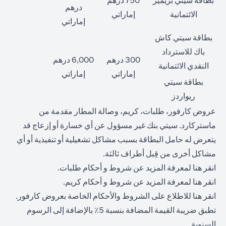
بطاقة سيتي بريمير
750 درهم
درهم
الائتمانية
إماراتي
إماراتي
بطاقة سيتي كاش
باك للاسترداد
300 درهم
6,000 درهم
النقدي الائتمانية
إماراتي
إماراتي
بطاقة سيتي
ريواردز
عروض كارفور، طلبات، كريم، وصالة المطار مقدمة من
ماستركارد. سيتي بنك غير مسؤول عن أي خسارة أو إزعاج قد
يتعرض له حامل البطاقة بسبب مشاكل تشغيلية أو تنفيذية أو أي
مشاكل أخرى من قِبل أطراف ثالثة.
(opens in a new tab)
انقر
هنا
لمعرفة المزيد عن شروط و أحكام طلبات.
(opens in a new tab)
انقر
هنا
لمعرفة المزيد عن شروط و أحكام كريم.
(opens in a new tab)
انقر
هنا
للاطلاع على الشروط والأحكام الخاصة بعروض كارفور.
تطبق ضريبة القيمة المضافة بنسبة 5٪ بالإضافة إلى الرسوم
السنوية.