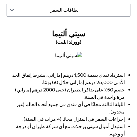
بطاقات السفر
(OPENS IN A NEW TAB)
سيتي ألتيما
(وورلد ايليت)
(opens in a new tab)
استرداد نقدي بقيمة 1,500 درهم إماراتي، بشرط إنفاق الحد
الأدنى 25,000 درهم إماراتي خلال 60 يومًا.
خصم 50٪ على تذاكر الطيران (حتى 2000 درهم إماراتي)
مرة واحدة في السنة.
الليلة الثالثة مجانًا في أي فندق في جميع أنحاء العالم (غير
محدود).
إجراءات السفر في المنزل مجانًا (4 مرات في السنة).
استبدل أميال سيتي برحلات مع أي شركة طيران أو درجة
أو وجهة.