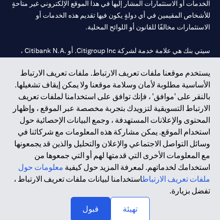
الخدمات أو الاستثمارات المشار إليها في هذا الموقع الإلكتروني غير متاحةٍ
للأشخاص المقيمين في أي دولةٍ يكون فيها تقديم هذه الخدمات أو
الاستثمارات مخالفًا للقانون أو اللوائح المحلية.
سيتي بنك هي علامة خدمة لشركة Citigroup Inc. أو .Citibank N.A ،
مستخدمة ومسجلة في جميع أنحاء العالم.
يستخدم موقعنا ملفات تعريف الارتباط. ملفات تعريف الارتباط
الأساسية مطلوبة لأمان وسلامة موقعنا ولا يمكن إيقاف تشغيلها.
سيتي بنك إن. إيه. الإمارات مسجل لدى مصرف الإمارات المركزي تحت
بالنقر على 'موافق' ، فإنك توافق على استخدامنا لملفات تعريف
أرقام التراخيص 202563 لفرع الوصل في دبي، 531989 لفرع مول
الارتباط التسويقية لتزويدك بتجربة مخصصة عبر الموقع ، وإظهار
الإمارات في دبي، و
CN-1002019
لفرع أبوظبي. هاتف: 4000 311 04.
المحتوى والإعلانات المستهدفة ، وجمع البيانات الإحصائية حول
فرع سيتي بنك إن إيه - الإمارات العربية المتحدة مرخص من مصرف
استخدام الموقع. يمكن مشاركة هذه المعلومات مع شركائنا في
الإمارات العربية المتحدة المركزي كفرع لبنك أجنبي.
وسائل التواصل الاجتماعي والإعلان والتحليل والذين قد يجمعونها
سيتي بنك إن إيه الإمارات العربية المتحدة مرخص من هيئة الأوراق المالية
مع المعلومات الأخرى التي قدمتها لهم أو التي جمعوها من
والسلع في الإمارات العربية المتحدة ("SCA") للقيام بالنشاط المالي لـ أ)
استخدامك لخدماتهم. لمعرفة المزيد حول كيفية
معلومات حول
الاستشارات المالية والتعريف والترويج بموجب ترخيص رقم
ملفات تعريف الارتباط
استخدامنا لبيانات ملفات تعريف الارتباط ،
20200000097 ب) وسيط تداول في الأسواق الدولية بموجب ترخيص
تفضل بزيارة.
رقم 20200000198 ج) إدارة المحافظ بموجب ترخيص رقم
20200000240 د) الحفظ بموجب ترخيص رقم 602003.
تهيئة
قبول
حقوق الطبع والنشر محفوظة ©2026 سيتي جروب انك.