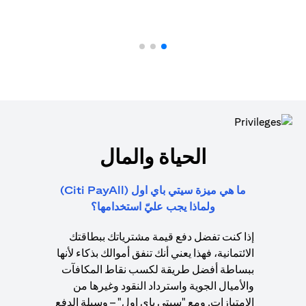
الحياة والمال
ما هي ميزة سيتي باي اول (Citi PayAll)
ولماذا يجب عليّ استخدامها؟
إذا كنت تفضل دفع قيمة مشترياتك ببطاقتك
الائتمانية، فهذا يعني أنك تنفق أموالك بذكاء لأنها
ببساطة أفضل طريقة لكسب نقاط المكافآت
والأميال الجوية واسترداد النقود وغيرها من
الامتيازات. ومع "سيتي باي اول" – وسيلة الدفع