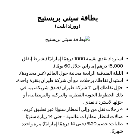
(OPENS IN A NEW TAB)
بطاقة سيتي بريستيج
(وورلد ايليت)
(opens in a new tab)
استرداد نقدي بقيمة 1000 درهمًا إماراتيًا (بشرط إنفاق
15,000 درهم إماراتي خلال 60 يومًا).
الليلة الفندقية الرابعة مجانية حول العالم (غير محدودة).
استبدل نقاطك برحلات مع أي شركة طيران بنقرة واحدة.
حوّل نقاطك إلى 11 شركة طيران/فندق شريكة، بما في
ذلك الخطوط الجوية القطرية والتركية والبريطانية، أو
حوّلها لاسترداد نقدي.
4 رحلات نقل من وإلى المطار سنويًا عبر تطبيق كريم.
صالات انتظار مطارات عالمية - حتى 14 زيارة سنويًا.
طلبات: خصم 20% (حتى 14 درهمًا إماراتيًا) مرة واحدة
شهريًا.