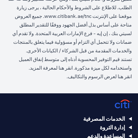
الطلب. للاطلاع على الشروط والأحكام الحالية ، يرجى زيارة
(opens in a new tab)
موقعنا على الإنترنت
www.citibank.ae/tnc
. جميع العروض
متاحة على أساس بذل أفضل الجهود ووفقًا للتقدير المطلق
لسيتي بنك ، إن إيه - فرع الإمارات العربية المتحدة. ولا تقدم أي
ضمانات ولا تتحمل أي التزام أو مسؤولية فيما يتعلق بالمنتجات
والخدمات المقدمة من قبل الشركاء / الكيانات الأخرى.
تستند قيم التوفير المحسوبة أدناه إلى متوسط إنفاق العميل
(opens in a new tab)
واستخدامه لكل ميزة مذكورة.
انقر هنا
لمعرفة المزيد.
(opens in a new tab)
انقر
هنا
لعرض الرسوم والتكاليف.
الخدمات المصرفية
إدارة الثروة
المساعدة والدعم