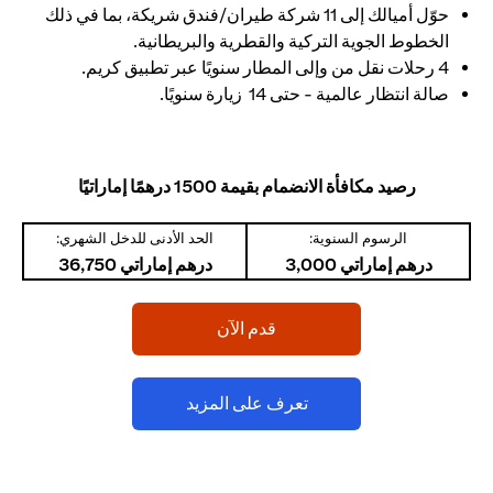
حوّل أميالك إلى 11 شركة طيران/فندق شريكة، بما في ذلك
الخطوط الجوية التركية والقطرية والبريطانية.
4 رحلات نقل من وإلى المطار سنويًا عبر تطبيق كريم.
صالة انتظار عالمية - حتى 14 زيارة سنويًا.
رصيد مكافأة الانضمام بقيمة 1500 درهمًا إماراتيًا
الرسوم السنوية:
الحد الأدنى للدخل الشهري:
درهم إماراتي 3,000
درهم إماراتي 36,750
(opens in a new tab)
قدم الآن
(opens in a new tab)
تعرف على المزيد