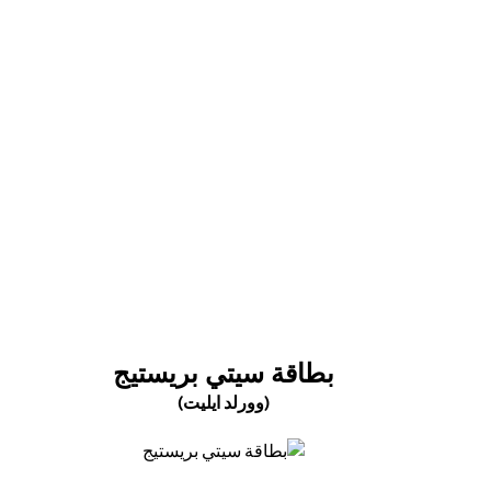
(opens in a new tab)
(OPENS IN A NEW TAB)
بطاقة سيتي بريستيج
(وورلد ايليت)
(opens in a new tab)