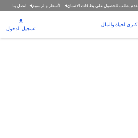
قدم بطلب للحصول على بطاقات الائتمان
الأسعار والرسوم
اتصل بنا
(opens in a new tab)
كبرى
الحياة والمال
(opens in a new tab)
تسجيل الدخول