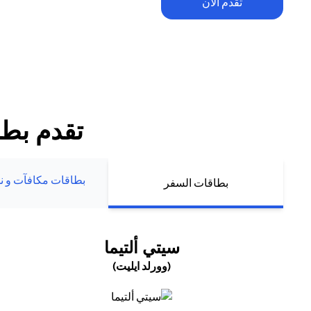
تقدم الآن
تطبق الشروط والأحكام. يخضع الاسترداد النقدي ضمن العرض الترحيبي للح
للإنفاق والرسوم السنوية (إن وجدت). يُمنح الاسترداد النقدي حصراً لعملاء ب
الجدد الذين يقومون بتقديم طلبهم أو تعبئة بياناتهم مباشرة عبر موقع سيتي 
تقدم بطل
بطاقات مكافآت و نم
بطاقات السفر
(OPENS IN A NEW TAB)
سيتي ألتيما
(وورلد ايليت)