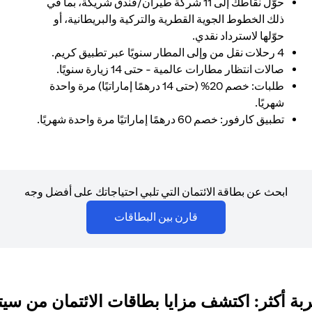
حوّل نقاطك إلى 11 شركة طيران/فندق شريكة، بما في
ذلك الخطوط الجوية القطرية والتركية والبريطانية، أو
حوّلها لاسترداد نقدي.
4 رحلات نقل من وإلى المطار سنويًا عبر تطبيق كريم.
صالات انتظار مطارات عالمية - حتى 14 زيارة سنويًا.
طلبات: خصم 20% (حتى 14 درهمًا إماراتيًا) مرة واحدة
شهريًا.
تطبيق كارفور: خصم 60 درهمًا إماراتيًا مرة واحدة شهريًا.
ابحث عن بطاقة الائتمان التي تلبي احتياجاتك على أفضل وجه
(opens in a new tab)
قارن بين البطاقات
بة أكثر: اكتشف مزايا بطاقات الائتمان من سي