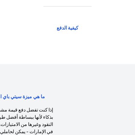
(opens in a new tab)
كيفية الدفع
ما هي ميزة سيتي باي اول (Citi PayAll) ولماذا يجب عليّ 
إذا كنت تفضل دفع قيمة مشتري
بذكاء لأنها ببساطة أفضل طر
النقود وغيرها من الامتيازات
في الإمارات - يمكن لحاملي ب