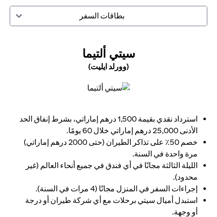
بطاقات السفر
(OPENS IN A NEW TAB)
سيتي ألتيما
(وورلد ايليت)
(opens in a new tab)
استرداد نقدي بقيمة 1,500 درهم إماراتي، بشرط إنفاق الحد
الأدنى 25,000 درهم إماراتي خلال 60 يومًا.
خصم 50٪ على تذاكر الطيران (حتى 2000 درهم إماراتي)
مرة واحدة في السنة.
الليلة الثالثة مجانًا في أي فندق في جميع أنحاء العالم (غير
محدود).
إجراءات السفر في المنزل مجانًا (4 مرات في السنة).
استبدل أميال سيتي برحلات مع أي شركة طيران أو درجة
أو وجهة.