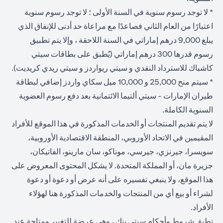
* لا توجد رسوم سنوية في السنة الأولى ؛ لا توجد رسوم سنوية
اعتبارًا من العام الثاني فصاعدًا مع مراعاة حد أدنى للإنفاق الذي
يبلغ 9,000 درهم إماراتي في السنة اللاحقة ، وإلا يتم تطبيق
رسوم قدرها 300 درهم إماراتي (يُطبق على بطاقات سيتي
كاشباك للاسترداد النقدي و سيتي ريواردز و سيتي ريدي كريديت).
* سيتم منح 25,000 و 10,000 ميل سكاي واردز إضافي لبطاقة
طيران الإمارات - سيتي ألتيما الائتمانية بعد دفع رسوم العضوية
السنوية الكاملة.
لا يتم تقديم المنتجات أو الخدمات المذكورة في هذا الموقع للأفراد
المقيمين في الاتحاد الأوروبي، المنطقة الاقتصادية الأوروبية،
سويسرا، جيرنزي، جيرسي، موناكو، سان مارينو، الفاتيكان،
جزيرة مان، أو المملكة المتحدة. لا يشكل المحتوى المعروض على
هذا الموقع، ولا ينبغي تفسيره على أنه عرض أو دعوة أو دعوة
لشراء أو بيع أي من المنتجات والخدمات المذكورة هنا لهؤلاء
الأفراد.
تطبق شروط وأحكام سيتي بنك ، وهي عرضة للتغيير ومتاحة عند