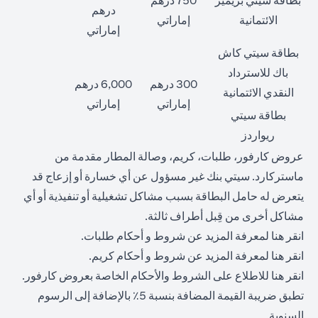
بطاقة سيتي بريمير
750 درهم
درهم
الائتمانية
إماراتي
إماراتي
بطاقة سيتي كاش
باك للاسترداد
300 درهم
6,000 درهم
النقدي الائتمانية
إماراتي
إماراتي
بطاقة سيتي
ريواردز
عروض كارفور، طلبات، كريم، وصالة المطار مقدمة من
ماستركارد. سيتي بنك غير مسؤول عن أي خسارة أو إزعاج قد
يتعرض له حامل البطاقة بسبب مشاكل تشغيلية أو تنفيذية أو أي
مشاكل أخرى من قِبل أطراف ثالثة.
(opens in a new tab)
انقر
هنا
لمعرفة المزيد عن شروط و أحكام طلبات.
(opens in a new tab)
انقر
هنا
لمعرفة المزيد عن شروط و أحكام كريم.
(opens in a new tab)
انقر
هنا
للاطلاع على الشروط والأحكام الخاصة بعروض كارفور.
تطبق ضريبة القيمة المضافة بنسبة 5٪ بالإضافة إلى الرسوم
السنوية.