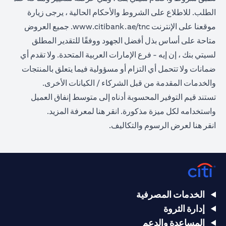
الطلب. للاطلاع على الشروط والأحكام الحالية ، يرجى زيارة
(opens in a new tab)
موقعنا على الإنترنت
www.citibank.ae/tnc
. جميع العروض
متاحة على أساس بذل أفضل الجهود ووفقًا للتقدير المطلق
لسيتي بنك ، إن إيه - فرع الإمارات العربية المتحدة. ولا تقدم أي
ضمانات ولا تتحمل أي التزام أو مسؤولية فيما يتعلق بالمنتجات
والخدمات المقدمة من قبل الشركاء / الكيانات الأخرى.
تستند قيم التوفير المحسوبة أدناه إلى متوسط إنفاق العميل
(opens in a new tab)
واستخدامه لكل ميزة مذكورة.
انقر هنا
لمعرفة المزيد.
(opens in a new tab)
انقر
هنا
لعرض الرسوم والتكاليف.
الخدمات المصرفية
إدارة الثروة
المساعدة والدعم