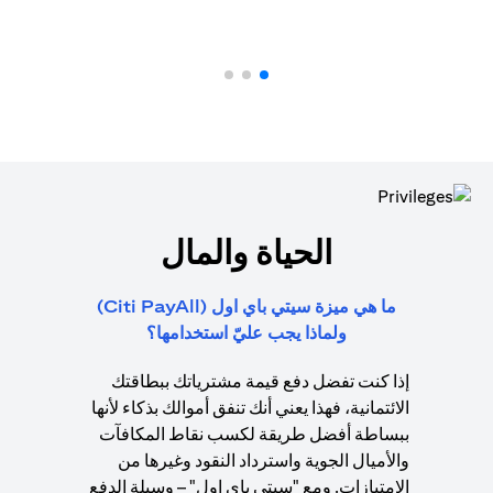
الحياة والمال
ما هي ميزة سيتي باي اول (Citi PayAll)
ولماذا يجب عليّ استخدامها؟
إذا كنت تفضل دفع قيمة مشترياتك ببطاقتك
الائتمانية، فهذا يعني أنك تنفق أموالك بذكاء لأنها
ببساطة أفضل طريقة لكسب نقاط المكافآت
والأميال الجوية واسترداد النقود وغيرها من
الامتيازات. ومع "سيتي باي اول" – وسيلة الدفع