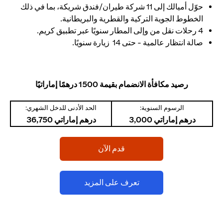
حوّل أميالك إلى 11 شركة طيران/فندق شريكة، بما في ذلك
الخطوط الجوية التركية والقطرية والبريطانية.
4 رحلات نقل من وإلى المطار سنويًا عبر تطبيق كريم.
صالة انتظار عالمية - حتى 14 زيارة سنويًا.
رصيد مكافأة الانضمام بقيمة 1500 درهمًا إماراتيًا
الرسوم السنوية:
الحد الأدنى للدخل الشهري:
درهم إماراتي 3,000
درهم إماراتي 36,750
(opens in a new tab)
قدم الآن
(opens in a new tab)
تعرف على المزيد