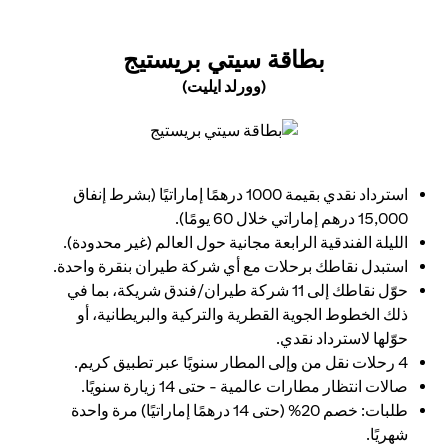
(OPENS IN A NEW TAB)
بطاقة سيتي بريستيج
(وورلد ايليت)
(opens in a new tab)
استرداد نقدي بقيمة 1000 درهمًا إماراتيًا (بشرط إنفاق
15,000 درهم إماراتي خلال 60 يومًا).
الليلة الفندقية الرابعة مجانية حول العالم (غير محدودة).
استبدل نقاطك برحلات مع أي شركة طيران بنقرة واحدة.
حوّل نقاطك إلى 11 شركة طيران/فندق شريكة، بما في
ذلك الخطوط الجوية القطرية والتركية والبريطانية، أو
حوّلها لاسترداد نقدي.
4 رحلات نقل من وإلى المطار سنويًا عبر تطبيق كريم.
صالات انتظار مطارات عالمية - حتى 14 زيارة سنويًا.
طلبات: خصم 20% (حتى 14 درهمًا إماراتيًا) مرة واحدة
شهريًا.