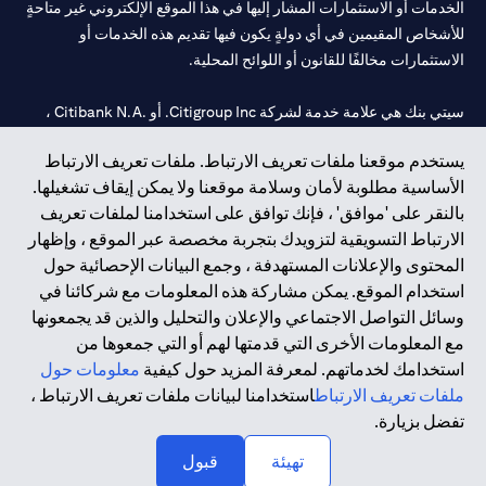
الخدمات أو الاستثمارات المشار إليها في هذا الموقع الإلكتروني غير متاحةٍ
للأشخاص المقيمين في أي دولةٍ يكون فيها تقديم هذه الخدمات أو
الاستثمارات مخالفًا للقانون أو اللوائح المحلية.
سيتي بنك هي علامة خدمة لشركة Citigroup Inc. أو .Citibank N.A ،
مستخدمة ومسجلة في جميع أنحاء العالم.
يستخدم موقعنا ملفات تعريف الارتباط. ملفات تعريف الارتباط
الأساسية مطلوبة لأمان وسلامة موقعنا ولا يمكن إيقاف تشغيلها.
سيتي بنك إن. إيه. الإمارات مسجل لدى مصرف الإمارات المركزي تحت
بالنقر على 'موافق' ، فإنك توافق على استخدامنا لملفات تعريف
أرقام التراخيص 202563 لفرع الوصل في دبي، 531989 لفرع مول
الارتباط التسويقية لتزويدك بتجربة مخصصة عبر الموقع ، وإظهار
الإمارات في دبي، و
CN-1002019
لفرع أبوظبي. هاتف: 4000 311 04.
المحتوى والإعلانات المستهدفة ، وجمع البيانات الإحصائية حول
فرع سيتي بنك إن إيه - الإمارات العربية المتحدة مرخص من مصرف
استخدام الموقع. يمكن مشاركة هذه المعلومات مع شركائنا في
الإمارات العربية المتحدة المركزي كفرع لبنك أجنبي.
وسائل التواصل الاجتماعي والإعلان والتحليل والذين قد يجمعونها
سيتي بنك إن إيه الإمارات العربية المتحدة مرخص من هيئة الأوراق المالية
مع المعلومات الأخرى التي قدمتها لهم أو التي جمعوها من
والسلع في الإمارات العربية المتحدة ("SCA") للقيام بالنشاط المالي لـ أ)
استخدامك لخدماتهم. لمعرفة المزيد حول كيفية
معلومات حول
الاستشارات المالية والتعريف والترويج بموجب ترخيص رقم
ملفات تعريف الارتباط
استخدامنا لبيانات ملفات تعريف الارتباط ،
20200000097 ب) وسيط تداول في الأسواق الدولية بموجب ترخيص
تفضل بزيارة.
رقم 20200000198 ج) إدارة المحافظ بموجب ترخيص رقم
20200000240 د) الحفظ بموجب ترخيص رقم 602003.
تهيئة
قبول
حقوق الطبع والنشر محفوظة ©2026 سيتي جروب انك.