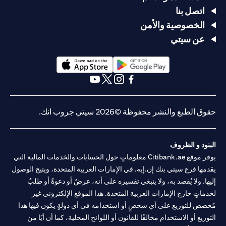
اتصل بنا
الخصوصية والأمن
عن سيتي
(opens in a new tab)
(opens in a new tab)
(opens in a new tab)
(opens in a new tab)
(opens in a new tab)
(opens in a new tab)
حقوق الطبع والنشر محفوظة ©2026 سيتي جروب انك.
البنود و الظروف
يوفر موقع Citibank.ae معلوماتٍ حول الحسابات والخدمات المالية التي
يقدمها فرع سيتي بنك إن.إيه. في الإمارات العربية المتحدة، ويتيح الوصول
إليها. ولا يُقصد به، ولا ينبغي تفسيره على أنه، عرضٌ أو دعوةٌ أو طلبٌ
لخدماتٍ خارج الإمارات العربية المتحدة. هذا الموقع الإلكتروني غير
مُخصص للتوزيع على أي شخصٍ أو استخدامه في أي دولةٍ يكون فيها هذا
التوزيع أو الاستخدام مخالفًا للقانون أو اللوائح المحلية، كما أن أيًا من