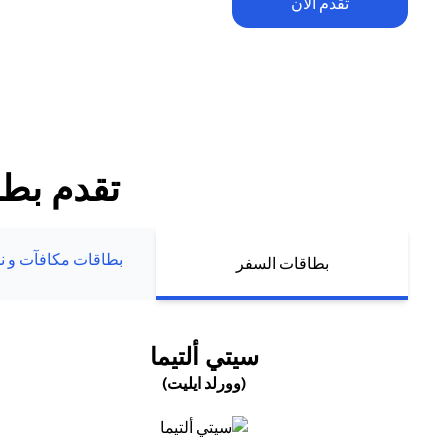
تقدم الآن
تطبق الشروط والأحكام. يخضع الاسترداد النقدي ضمن العرض الترحيبي للح
للإنفاق والرسوم السنوية (إن وجدت). يُمنح الاسترداد النقدي حصراً لعملاء ب
الجدد الذين يقومون بتقديم طلبهم أو تعبئة بياناتهم مباشرة عبر موقع سيتي 
تقدم بطل
بطاقات مكافآت و نم
بطاقات السفر
(OPENS IN A NEW TAB)
سيتي ألتيما
(وورلد ايليت)