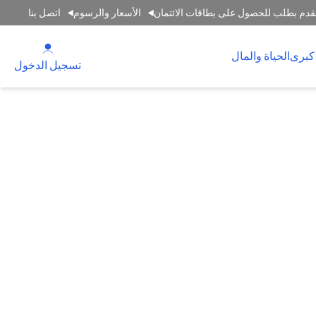
قدم بطلب للحصول على بطاقات الائتمان
الأسعار والرسوم
اتصل بنا
(opens in a new tab)
كبرى
الحياة والمال
(opens in a new tab)
تسجيل الدخول