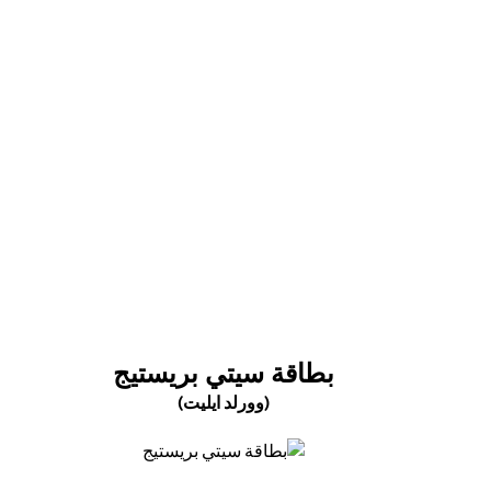
(opens in a new tab)
(OPENS IN A NEW TAB)
بطاقة سيتي بريستيج
(وورلد ايليت)
(opens in a new tab)