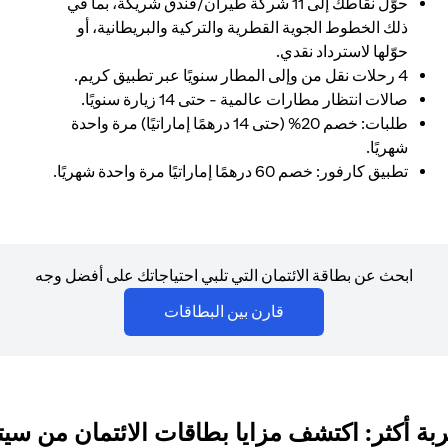
حوّل نقاطك إلى 11 شركة طيران/فندق شريكة، بما في
ذلك الخطوط الجوية القطرية والتركية والبريطانية، أو
حوّلها لاسترداد نقدي.
4 رحلات نقل من وإلى المطار سنويًا عبر تطبيق كريم.
صالات انتظار مطارات عالمية - حتى 14 زيارة سنويًا.
طلبات: خصم 20% (حتى 14 درهمًا إماراتيًا) مرة واحدة
شهريًا.
تطبيق كارفور: خصم 60 درهمًا إماراتيًا مرة واحدة شهريًا.
ابحث عن بطاقة الائتمان التي تلبي احتياجاتك على أفضل وجه
(opens in a new tab)
قارن بين البطاقات
بة أكثر: اكتشف مزايا بطاقات الائتمان من سي